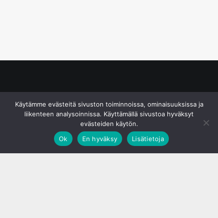
© S&J Media Oy
Käytämme evästeitä sivuston toiminnoissa, ominaisuuksissa ja
liikenteen analysoinnissa. Käyttämällä sivustoa hyväksyt
evästeiden käytön.
Ok
En hyväksy
Lisätietoja
;