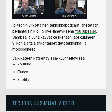
io-techin viikottainen tekniikkapodcast lähetetään
perjantaisin klo 15 live-lähetyksenä
YouTubessa
.
Sampsa ja Juha käyvät keskenään läpi kuluneen
viikon ajalta ajankohtaiset tietotekniikka- ja
mobiiliaiheet.
Jälkikäteen katseltavissa/kuunneltavissa:
Youtube
iTunes
Spotify
TECHBBS UUSIMMAT VIESTIT