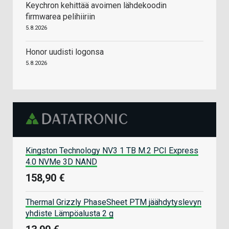
Keychron kehittää avoimen lähdekoodin
firmwarea pelihiiriin
5.8.2026
Honor uudisti logonsa
5.8.2026
Kingston Technology NV3 1 TB M.2 PCI Express
4.0 NVMe 3D NAND
158,90 €
Thermal Grizzly PhaseSheet PTM jäähdytyslevyn
yhdiste Lämpöalusta 2 g