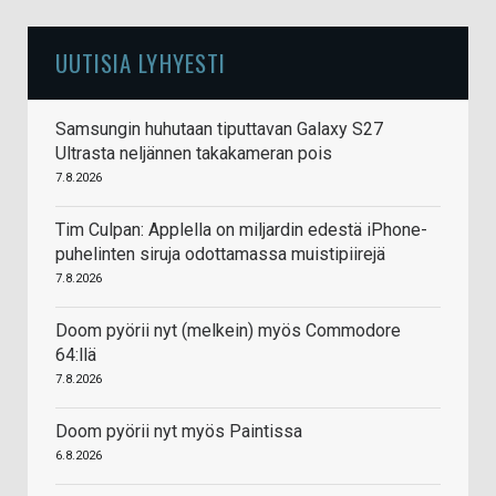
UUTISIA LYHYESTI
Samsungin huhutaan tiputtavan Galaxy S27
Ultrasta neljännen takakameran pois
7.8.2026
Tim Culpan: Applella on miljardin edestä iPhone-
puhelinten siruja odottamassa muistipiirejä
7.8.2026
Doom pyörii nyt (melkein) myös Commodore
64:llä
7.8.2026
Doom pyörii nyt myös Paintissa
6.8.2026