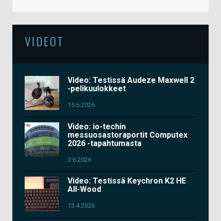
VIDEOT
Video: Testissä Audeze Maxwell 2
-pelikuulokkeet
15.6.2026
Video: io-techin
messuosastoraportit Computex
2026 -tapahtumasta
3.6.2026
Video: Testissä Keychron K2 HE
All-Wood
13.4.2026