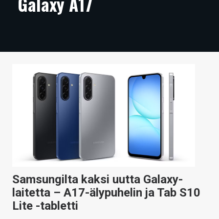
Galaxy A17
ARTIKKELIT
VIDEOT
TECHBBS
TIETOA
HINTA.FI
KAUPPA
VAIHDA TEEMA
Samsungilta kaksi uutta Galaxy-
HAKU
laitetta – A17-älypuhelin ja Tab S10
Lite -tabletti