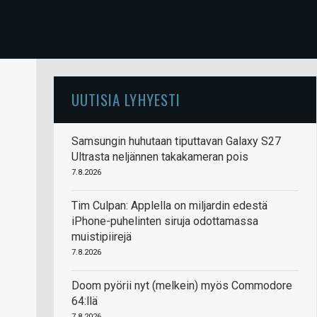
UUTISIA LYHYESTI
Samsungin huhutaan tiputtavan Galaxy S27
Ultrasta neljännen takakameran pois
7.8.2026
Tim Culpan: Applella on miljardin edestä
iPhone-puhelinten siruja odottamassa
muistipiirejä
7.8.2026
Doom pyörii nyt (melkein) myös Commodore
64:llä
7.8.2026