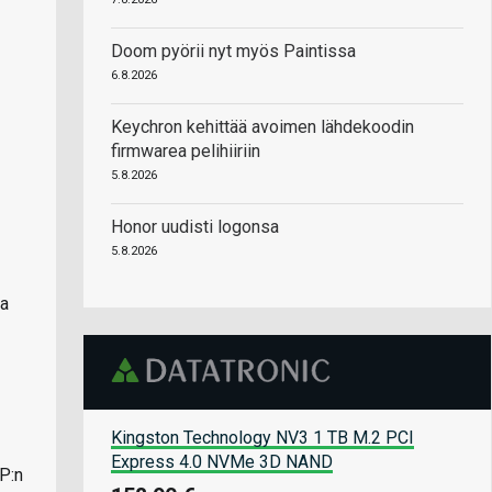
Doom pyörii nyt myös Paintissa
6.8.2026
Keychron kehittää avoimen lähdekoodin
firmwarea pelihiiriin
5.8.2026
Honor uudisti logonsa
5.8.2026
la
Kingston Technology NV3 1 TB M.2 PCI
Express 4.0 NVMe 3D NAND
P:n