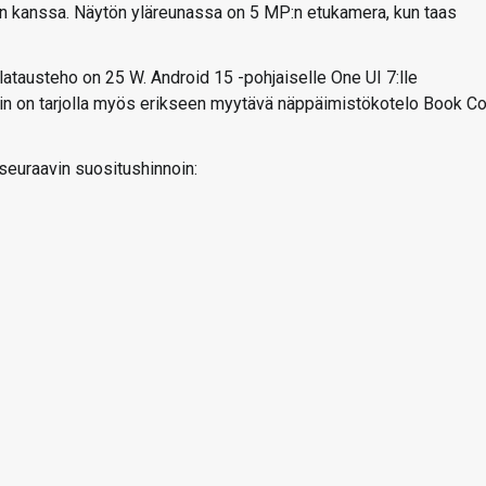
n kanssa. Näytön yläreunassa on 5 MP:n etukamera, kun taas
atausteho on 25 W. Android 15 -pohjaiselle One UI 7:lle
tiin on tarjolla myös erikseen myytävä näppäimistökotelo Book C
 seuraavin suositushinnoin: