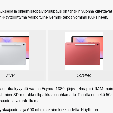
ksella ja ohjelmistopäivityslupaus on tänäkin vuonna kiitettävät
 -käyttöliittymä valikoituine Gemini-tekoälyominaisuuksineen.
Silver
Coralred
a suorituskyvystä vastaa Exynos 1380 -järjestelmäpiiri. RAM-muis
Gt, microSD-muistikorttipaikkaa unohtamatta. Tarjolla on sekä 5G-
isuudella varustettu malli.
staajuudella ja 600 nitin maksimikirkkaudella. Näyttö on