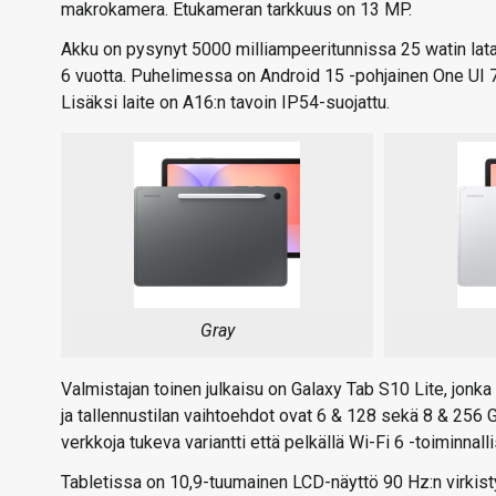
makrokamera. Etukameran tarkkuus on 13 MP.
Akku on pysynyt 5000 milliampeeritunnissa 25 watin latau
6 vuotta. Puhelimessa on Android 15 -pohjainen One UI 7
Lisäksi laite on A16:n tavoin IP54-suojattu.
Gray
Valmistajan toinen julkaisu on Galaxy Tab S10 Lite, jonk
ja tallennustilan vaihtoehdot ovat 6 & 128 sekä 8 & 256 
verkkoja tukeva variantti että pelkällä Wi-Fi 6 -toiminnall
Tabletissa on 10,9-tuumainen LCD-näyttö 90 Hz:n virkisty