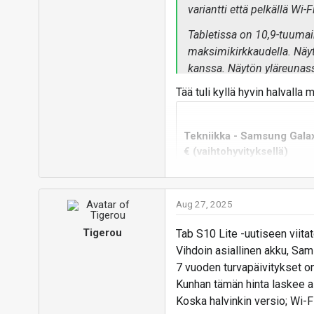
variantti että pelkällä Wi-
Tabletissa on 10,9-tuumain
maksimikirkkaudella. Näy
kanssa. Näytön yläreunass
pääkamera.
Tää tuli kyllä hyvin halvalla
Tab S10 Liten akku on kap
pohjaiselle One UI 7:lle r
Tekniikka - Samsung Galax
tarjolla myös erikseen m
€ (vaihtohyvityksellä)
Galaxy A17
ja
Galaxy Tab 
Tuote: Samsung Galaxy Tab S10 L
vaihtolaitteesta = 79,30 € (- 
Voimassa: "28.9.2025 asti tai nii
Galaxy Tab S10 Lite:
Aug 27, 2025
Wi-Fi (8 & 256 Gt) – 479 €
bbs.io-tech.fi
Tigerou
Tab S10 Lite -uutiseen viitat
Wi-Fi (6 & 128 Gt) – 399 €
Vihdoin asiallinen akku, Sa
Vastaa
Lähde: Samsung (
1
,
2
)
7 vuoden turvapäivitykset on
Kunhan tämän hinta laskee al
Koska halvinkin versio; Wi-F