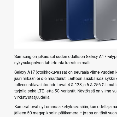
Samsung on julkaissut uuden edullisen Galaxy A17 -älypu
nykysukupolven tableteista karsituin malli.
Galaxy A17 (otsikkokuvassa) on seuraaja viime vuoden lo
juuri mikään ei ole muuttunut. Laitteen sisuksissa sykki
tallennustilavaihtoehdot ovat 4 & 128 ja 6 & 256 Gt, mu
tarjolla sekä LTE- että 5G-variantit. Näytössä on viim
virkistystaajuudella.
Kamerat ovat nyt omassa kehyksessään, kun edeltäjämal
jälleen 50 megapikselin pääkamera – jossa on tänä vuon