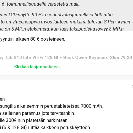
Fi 6 -toiminnallisuudella varustettu malli.
en LCD-näyttö 90 Hz:n virkistystaajuudella ja 600 nitin
ttö on yhteensopiva myös laitteen mukana tulevan S Pen -kynän
a on 5 MP:n etukamera, kun taas takapuolelta löytyy 8 MP:n
 myyntiin, alkaen 80 € posteineen.
asiteetiltaan 8000 mAh ja sen latausteho on 25 W. Android 15 -
aportoidaan jopa 7 & 7 vuoden päivityslupausta. Tablettiin on
y Tab S10 Lite Wi-Fi 128 Gt + Book Cover Keyboard Slim 79,30
yytävä näppäimistökotelo Book Cover Keyboard.
Klikkaa laajentaaksesi...
S10 Lite
tulevat heti saataville seuraavin suositushinnoin:
ite Wi-Fi 6 Gt / 128 Gt Tarjoushinta: 279,30 € - 200 € lisähyvitys
vaihtolaitteen arvo) LOPPU Normaalihinta: 399 € Kauppa: Samsung Store
n kauan kuin varastoa riittää" Linkki: Galaxy Tab S10 Lite Wi-Fi...
en;
msungilla aikaisemmin perustableteissa 7000 mAh.
 sellainen parannus jota tarvitaankin.
le 300€ niin pistetään harkintaan.
i (6 & 128 Gt) riittää kaikkeen peruskäyttöön.