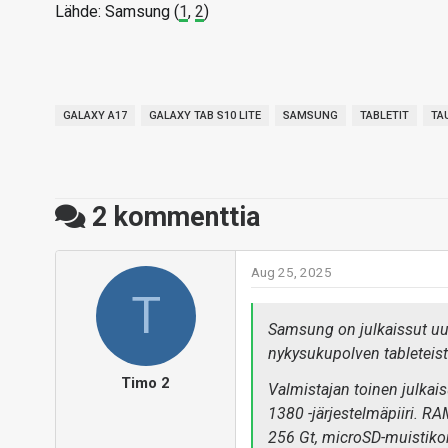
Lähde: Samsung (
1
,
2
)
GALAXY A17
GALAXY TAB S10 LITE
SAMSUNG
TABLETIT
TA
2
kommenttia
Aug 25, 2025
T
Samsung on julkaissut uud
nykysukupolven tableteista
Timo 2
Valmistajan toinen julkai
1380 -järjestelmäpiiri. RA
256 Gt, microSD-muistikor