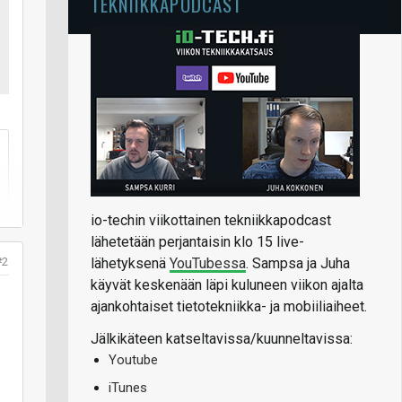
TEKNIIKKAPODCAST
io-techin viikottainen tekniikkapodcast
lähetetään perjantaisin klo 15 live-
#2
lähetyksenä
YouTubessa
. Sampsa ja Juha
käyvät keskenään läpi kuluneen viikon ajalta
ajankohtaiset tietotekniikka- ja mobiiliaiheet.
Jälkikäteen katseltavissa/kuunneltavissa:
Youtube
iTunes