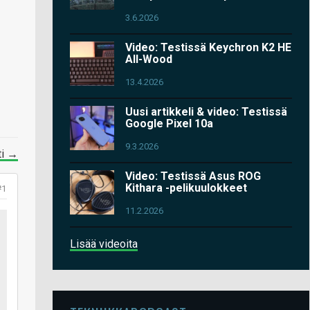
3.6.2026
Video: Testissä Keychron K2 HE
All-Wood
13.4.2026
Uusi artikkeli & video: Testissä
Google Pixel 10a
9.3.2026
ti →
Video: Testissä Asus ROG
Kithara -pelikuulokkeet
#1
11.2.2026
Lisää videoita