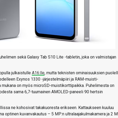
helimen sekä Galaxy Tab S10 Lite -tabletin, joka on valmistajan
pulla julkaistulle
A16:lle
, mutta teknisten ominaisuuksien puolel
i edelleen Exynos 1330 -järjestelmäpiiri ja RAM-muisti-
tta mukana on myös microSD-muistikorttipaikka. Puhelimesta on
e vuodesta sama 6,7-tuumainen AMOLED-paneeli 90 hertsin
lissa ne kohosivat takakuoresta erikseen. Kattaukseen kuuluu
na optinen kuvanvakautus – 5 MP:n ultralaajakulmakamera ja 2 M