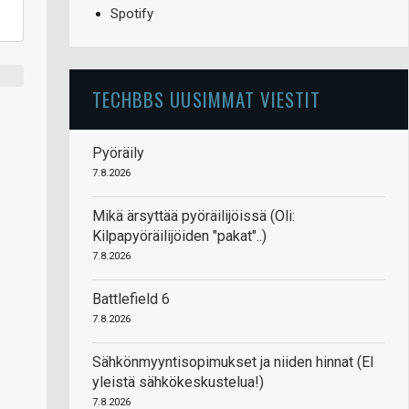
Spotify
TECHBBS UUSIMMAT VIESTIT
Pyöräily
7.8.2026
Mikä ärsyttää pyöräilijöissä (Oli:
Kilpapyöräilijöiden "pakat"..)
7.8.2026
Battlefield 6
7.8.2026
Sähkönmyyntisopimukset ja niiden hinnat (EI
yleistä sähkökeskustelua!)
7.8.2026