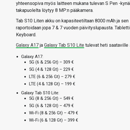
yhteensopiva myös laitteen mukana tulevan S Pen -kynä
takapuolelta löytyy 8 MP:n pääkamera.
Tab S10 Liten akku on kapasiteetiltaan 8000 mAh ja sen l
raportoidaan jopa 7 & 7 vuoden päivityslupausta. Tablet
Keyboard.
Galaxy A17
ja
Galaxy Tab S10 Lite
tulevat heti saataville
Galaxy A17:
5G (6 & 256 Gt) – 309 €
5G (4 & 128 Gt) – 229 €
LTE (6 & 256 Gt) – 279 €
LTE (4 & 128 Gt) – 199 €
Galaxy Tab S10 Lite:
5G (8 & 256 Gt) – 549 €
5G (6 & 128 Gt) – 479 €
Wi-Fi (8 & 256 Gt) – 479 €
Wi-Fi (6 & 128 Gt) – 399 €