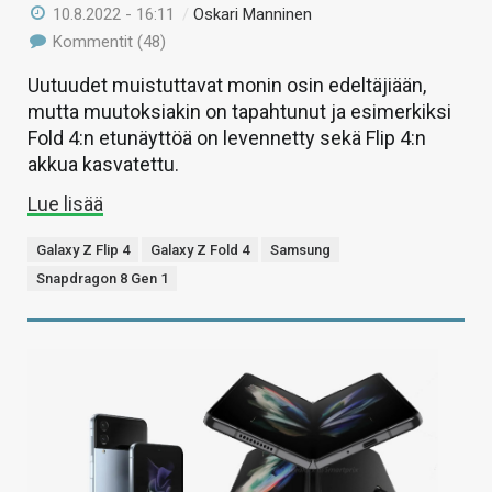
10.8.2022 - 16:11
/
Oskari Manninen
Kommentit (48)
Uutuudet muistuttavat monin osin edeltäjiään,
mutta muutoksiakin on tapahtunut ja esimerkiksi
Fold 4:n etunäyttöä on levennetty sekä Flip 4:n
akkua kasvatettu.
Lue lisää
Galaxy Z Flip 4
Galaxy Z Fold 4
Samsung
Snapdragon 8 Gen 1