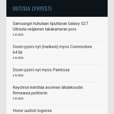
UUTISIA LYHYESTI
Samsungin huhutaan tiputtavan Galaxy S27
Ultrasta neljännen takakameran pois
6.8.2026
Doom pyörii nyt (melkein) myös Commodore
64:llä
6.8.2026
Doom pyörii nyt myös Paintissa
6.8.2026
Keychron kehittää avoimen lähdekoodin
firmwarea pelihiiriin
5.8.2026
Honor uudisti logonsa