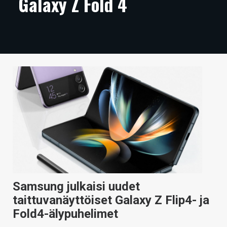
Galaxy Z Fold 4
ARTIKKELIT
VIDEOT
TECHBBS
TIETOA
HINTA.FI
KAUPPA
VAIHDA TEEMA
Samsung julkaisi uudet
HAKU
taittuvanäyttöiset Galaxy Z Flip4- ja
Fold4-älypuhelimet