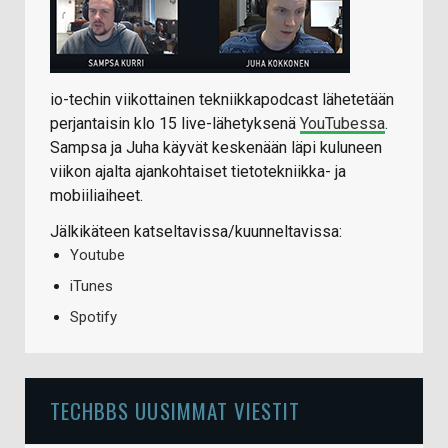
io-techin viikottainen tekniikkapodcast lähetetään
perjantaisin klo 15 live-lähetyksenä
YouTubessa
.
Sampsa ja Juha käyvät keskenään läpi kuluneen
viikon ajalta ajankohtaiset tietotekniikka- ja
mobiiliaiheet.
Jälkikäteen katseltavissa/kuunneltavissa:
Youtube
iTunes
Spotify
TECHBBS UUSIMMAT VIESTIT