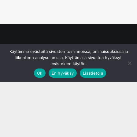
© S&J Media Oy
Käytämme evästeitä sivuston toiminnoissa, ominaisuuksissa ja
liikenteen analysoinnissa. Käyttämällä sivustoa hyväksyt
evästeiden käytön.
Ok
En hyväksy
Lisätietoja
;