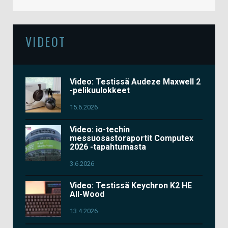
VIDEOT
Video: Testissä Audeze Maxwell 2
-pelikuulokkeet
15.6.2026
Video: io-techin
messuosastoraportit Computex
2026 -tapahtumasta
3.6.2026
Video: Testissä Keychron K2 HE
All-Wood
13.4.2026