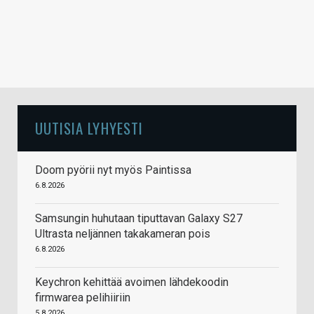
UUTISIA LYHYESTI
Doom pyörii nyt myös Paintissa
6.8.2026
Samsungin huhutaan tiputtavan Galaxy S27
Ultrasta neljännen takakameran pois
6.8.2026
Keychron kehittää avoimen lähdekoodin
firmwarea pelihiiriin
5.8.2026