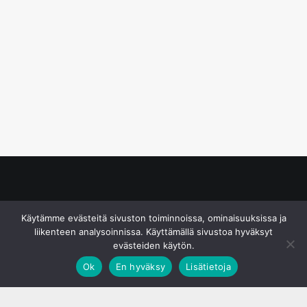
© S&J Media Oy
Käytämme evästeitä sivuston toiminnoissa, ominaisuuksissa ja
liikenteen analysoinnissa. Käyttämällä sivustoa hyväksyt
evästeiden käytön.
Ok
En hyväksy
Lisätietoja
;