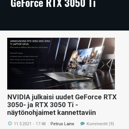
GeForce RTX 3050 Ti
ARTIKKELIT
VIDEOT
TECHBBS
TIETOA
HINTA.FI
KAUPPA
VAIHDA TEEMA
NVIDIA julkaisi uudet GeForce RTX
3050- ja RTX 3050 Ti -
HAKU
näytönohjaimet kannettaviin
11.5.2021 - 17:48
/
Petrus Laine
Kommentit (9)