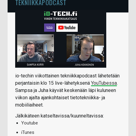
TEKNIIKKAPODCAST
io-techin viikottainen tekniikkapodcast lähetetään
perjantaisin klo 15 live-lähetyksenä
YouTubessa
.
Sampsa ja Juha käyvät keskenään läpi kuluneen
viikon ajalta ajankohtaiset tietotekniikka- ja
mobiiliaiheet.
Jälkikäteen katseltavissa/kuunneltavissa:
Youtube
iTunes