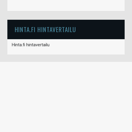
HINTA.FI HINTAVERTAILU
Hinta.fi hintavertailu