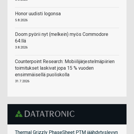
Honor uudisti logonsa
5.8.2026
Doom pyörii nyt (melkein) myös Commodore
64:llä
3.8.2026
Counterpoint Research: Mobiilijärjestelmäpiirien
toimitukset laskivat jopa 15 % vuoden
ensimmäisellä puoliskolla
31.7.2026
Thermal Grizzly PhaseSheet PTM jäähdytyslevyn