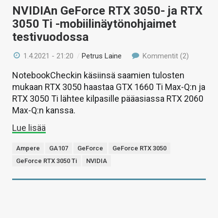
NVIDIAn GeForce RTX 3050- ja RTX
3050 Ti -mobiilinäytönohjaimet
testivuodossa
1.4.2021 - 21:20
/
Petrus Laine
Kommentit (2)
NotebookCheckin käsiinsä saamien tulosten
mukaan RTX 3050 haastaa GTX 1660 Ti Max-Q:n ja
RTX 3050 Ti lähtee kilpasille pääasiassa RTX 2060
Max-Q:n kanssa.
Lue lisää
Ampere
GA107
GeForce
GeForce RTX 3050
GeForce RTX 3050 Ti
NVIDIA