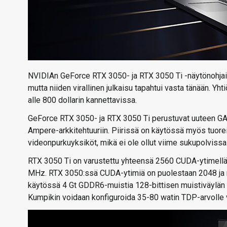
NVIDIAn GeForce RTX 3050- ja RTX 3050 Ti -näytönohjai
mutta niiden virallinen julkaisu tapahtui vasta tänään. 
alle 800 dollarin kannettavissa.
GeForce RTX 3050- ja RTX 3050 Ti perustuvat uuteen GA10
Ampere-arkkitehtuuriin. Piirissä on käytössä myös tu
videonpurkuyksiköt, mikä ei ole ollut viime sukupolvissa
RTX 3050 Ti on varustettu yhteensä 2560 CUDA-ytimellä,
MHz. RTX 3050:ssä CUDA-ytimiä on puolestaan 2048 ja
käytössä 4 Gt GDDR6-muistia 128-bittisen muistiväylän p
Kumpikin voidaan konfiguroida 35-80 watin TDP-arvolle 