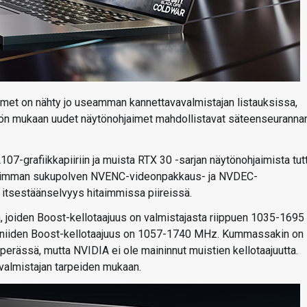
met on nähty jo useamman kannettavavalmistajan listauksissa,
Yhtiön mukaan uudet näytönohjaimet mahdollistavat säteenseuranna
7-grafiikkapiiriin ja muista RTX 30 -sarjan näytönohjaimista tut
oreimman sukupolven NVENC-videonpakkaus- ja NVDEC-
 itsestäänselvyys hitaimmissa piireissä.
 joiden Boost-kellotaajuus on valmistajasta riippuen 1035-1695
 niiden Boost-kellotaajuus on 1057-1740 MHz. Kummassakin on
erässä, mutta NVIDIA ei ole maininnut muistien kellotaajuutta.
valmistajan tarpeiden mukaan.