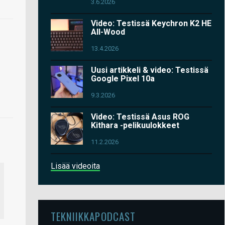
3.6.2026
Video: Testissä Keychron K2 HE
All-Wood
13.4.2026
Uusi artikkeli & video: Testissä
Google Pixel 10a
9.3.2026
Video: Testissä Asus ROG
Kithara -pelikuulokkeet
11.2.2026
Lisää videoita
TEKNIIKKAPODCAST