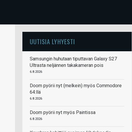
UUTISIA LYHYESTI
Samsungin huhutaan tiputtavan Galaxy S27
Ultrasta neljännen takakameran pois
6.8.2026
Doom pyörii nyt (melkein) myös Commodore
64:llä
6.8.2026
Doom pyörii nyt myös Paintissa
6.8.2026