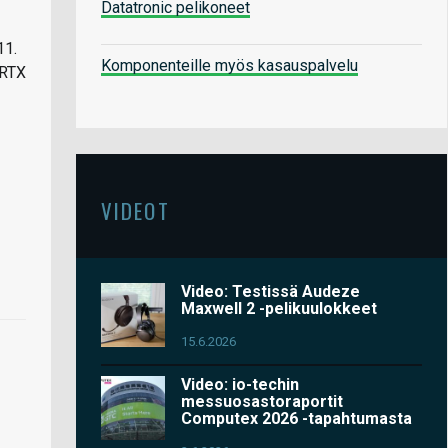
Datatronic pelikoneet
11.
Komponenteille myös kasauspalvelu
 RTX
VIDEOT
Video: Testissä Audeze
Maxwell 2 -pelikuulokkeet
15.6.2026
Video: io-techin
messuosastoraportit
Computex 2026 -tapahtumasta