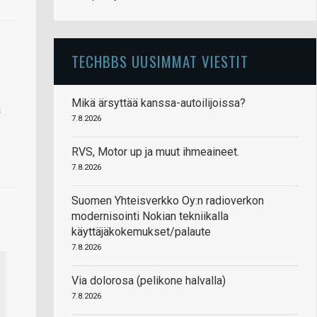
TECHBBS UUSIMMAT VIESTIT
Mikä ärsyttää kanssa-autoilijoissa?
a
7.8.2026
RVS, Motor up ja muut ihmeaineet.
7.8.2026
Suomen Yhteisverkko Oy:n radioverkon
modernisointi Nokian tekniikalla
käyttäjäkokemukset/palaute
7.8.2026
Via dolorosa (pelikone halvalla)
7.8.2026