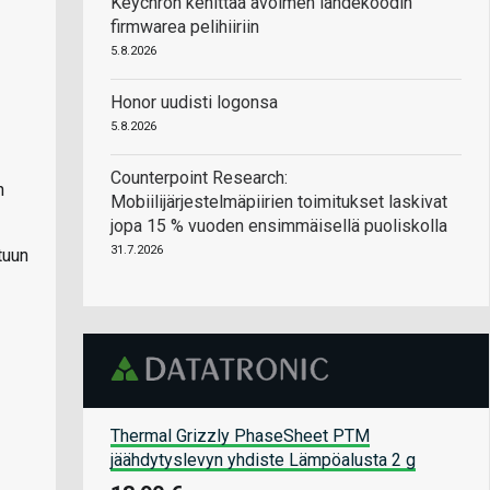
Keychron kehittää avoimen lähdekoodin
firmwarea pelihiiriin
5.8.2026
Honor uudisti logonsa
5.8.2026
Counterpoint Research:
n
Mobiilijärjestelmäpiirien toimitukset laskivat
jopa 15 % vuoden ensimmäisellä puoliskolla
31.7.2026
tuun
Thermal Grizzly PhaseSheet PTM
jäähdytyslevyn yhdiste Lämpöalusta 2 g