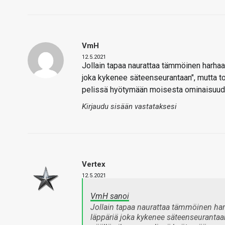
VmH
12.5.2021
Jollain tapaa naurattaa tämmöinen harhaa
joka kykenee säteenseurantaan", mutta t
pelissä hyötymään moisesta ominaisuud
Kirjaudu sisään vastataksesi
Vertex
12.5.2021
VmH sanoi
Jollain tapaa naurattaa tämmöinen har
läppäriä joka kykenee säteenseurantaan