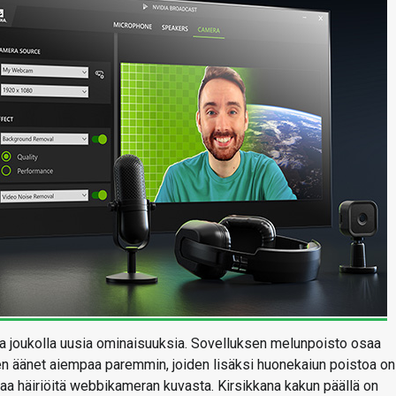
ta joukolla uusia ominaisuuksia. Sovelluksen melunpoisto osaa
en äänet aiempaa paremmin, joiden lisäksi huonekaiun poistoa on
aa häiriöitä webbikameran kuvasta. Kirsikkana kakun päällä on