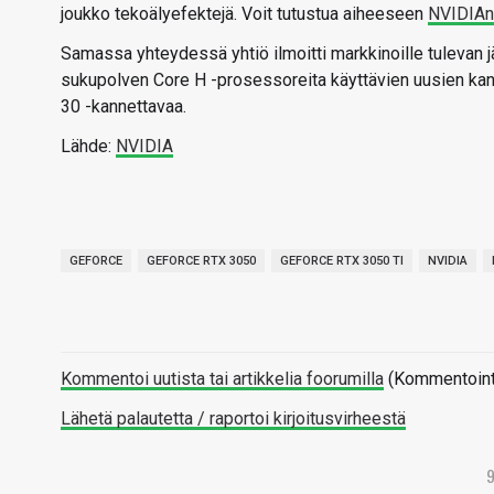
joukko tekoälyefektejä. Voit tutustua aiheeseen
NVIDIAn 
Samassa yhteydessä yhtiö ilmoitti markkinoille tulevan jä
sukupolven Core H -prosessoreita käyttävien uusien kan
30 -kannettavaa.
Lähde:
NVIDIA
GEFORCE
GEFORCE RTX 3050
GEFORCE RTX 3050 TI
NVIDIA
Kommentoi uutista tai artikkelia foorumilla
(Kommentointi 
Lähetä palautetta / raportoi kirjoitusvirheestä