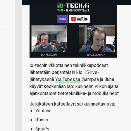
io-techin viikottainen tekniikkapodcast
lähetetään perjantaisin klo 15 live-
lähetyksenä
YouTubessa
. Sampsa ja Juha
käyvät keskenään läpi kuluneen viikon ajalta
ajankohtaiset tietotekniikka- ja mobiiliaiheet.
Jälkikäteen katseltavissa/kuunneltavissa:
Youtube
iTunes
Spotify