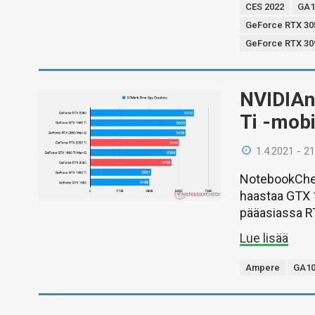
CES 2022
GA1
GeForce RTX 30
GeForce RTX 309
NVIDIAn
Ti -mobi
1.4.2021 - 21
NotebookChec
haastaa GTX 1
pääasiassa R
Lue lisää
Ampere
GA1