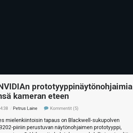
NVIDIAn prototyyppinäytönohjaimia
ensä kameran eteen
04:38
/
Petrus Laine
Kommentit (5)
es mielenkiintoisin tapaus on Blackwell-sukupolven
202-piiriin perustuvan näytönohjaimen prototyyppi,