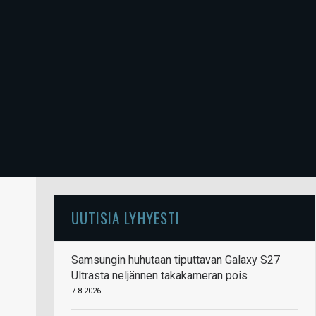
UUTISIA LYHYESTI
Samsungin huhutaan tiputtavan Galaxy S27
Ultrasta neljännen takakameran pois
7.8.2026