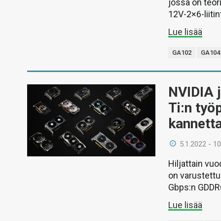
jossa on teor
12V-2×6-liitin
Lue lisää
GA102
GA104
NVIDIA j
Ti:n työ
kannetta
5.1.2022 - 10
Hiljattain vu
on varustettu 
Gbps:n GDDR6
Lue lisää