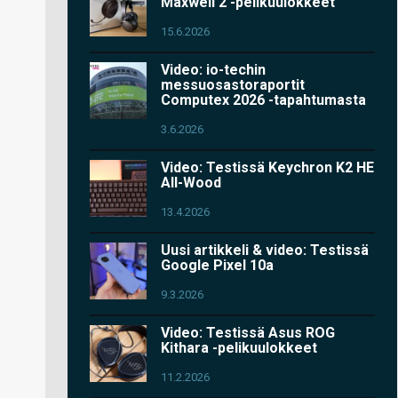
Maxwell 2 -pelikuulokkeet
15.6.2026
Video: io-techin
messuosastoraportit
Computex 2026 -tapahtumasta
3.6.2026
Video: Testissä Keychron K2 HE
All-Wood
13.4.2026
Uusi artikkeli & video: Testissä
Google Pixel 10a
9.3.2026
Video: Testissä Asus ROG
Kithara -pelikuulokkeet
11.2.2026