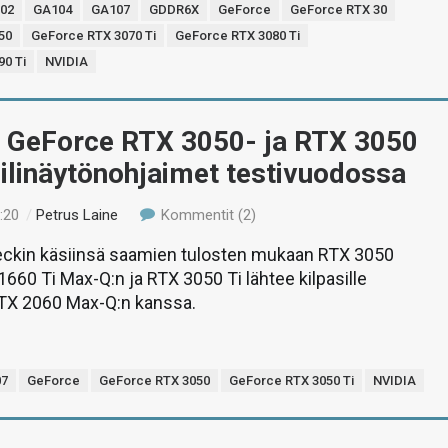
02
GA104
GA107
GDDR6X
GeForce
GeForce RTX 30
50
GeForce RTX 3070 Ti
GeForce RTX 3080 Ti
0 Ti
NVIDIA
 GeForce RTX 3050- ja RTX 3050
ilinäytönohjaimet testivuodossa
:20
/
Petrus Laine
Kommentit (2)
kin käsiinsä saamien tulosten mukaan RTX 3050
660 Ti Max-Q:n ja RTX 3050 Ti lähtee kilpasille
TX 2060 Max-Q:n kanssa.
07
GeForce
GeForce RTX 3050
GeForce RTX 3050 Ti
NVIDIA