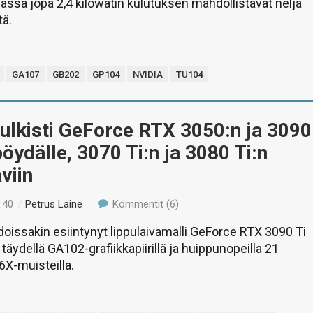
iassa jopa 2,4 kilowatin kulutuksen mahdollistavat neljä
tä.
GA107
GB202
GP104
NVIDIA
TU104
ulkisti GeForce RTX 3050:n ja 3090
pöydälle, 3070 Ti:n ja 3080 Ti:n
viin
:40
/
Petrus Laine
Kommentit (6)
odoissakin esiintynyt lippulaivamalli GeForce RTX 3090 Ti
täydellä GA102-grafiikkapiirillä ja huippunopeilla 21
X-muisteilla.