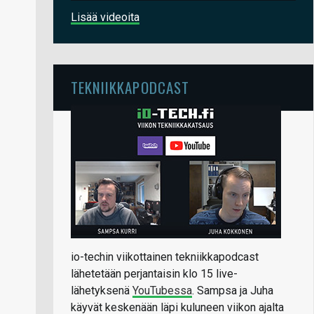
Lisää videoita
TEKNIIKKAPODCAST
io-techin viikottainen tekniikkapodcast
lähetetään perjantaisin klo 15 live-
lähetyksenä
YouTubessa
. Sampsa ja Juha
käyvät keskenään läpi kuluneen viikon ajalta