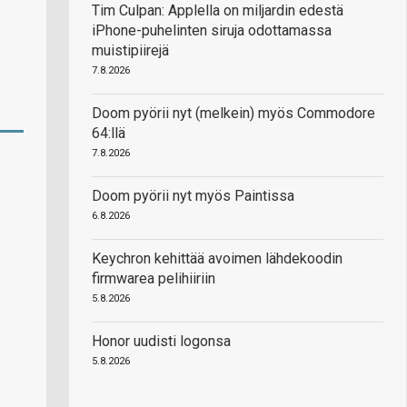
Tim Culpan: Applella on miljardin edestä
iPhone-puhelinten siruja odottamassa
muistipiirejä
7.8.2026
Doom pyörii nyt (melkein) myös Commodore
64:llä
7.8.2026
Doom pyörii nyt myös Paintissa
6.8.2026
Keychron kehittää avoimen lähdekoodin
firmwarea pelihiiriin
5.8.2026
Honor uudisti logonsa
5.8.2026