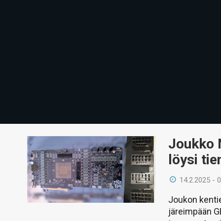
Joukko 
löysi ti
14.2.2025 - 
Joukon kenti
järeimpään GB