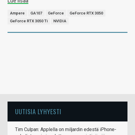
Lue lisää
Ampere
GA107
GeForce
GeForce RTX 3050
GeForce RTX 3050 Ti
NVIDIA
UUTISIA LYHYESTI
Tim Culpan: Applella on miljardin edestä iPhone-