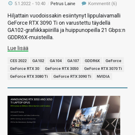
5.1.2022 - 10:40
/
Petrus Laine
Kommentit (6)
Hiljattain vuodoissakin esiintynyt lippulaivamalli
GeForce RTX 3090 Ti on varustettu täydellä
GA102-grafiikkapiirillä ja huippunopeilla 21 Gbps:n
GDDR6X-muisteilla.
Lue lisää
CES 2022
GA102
GA104
GA107
GDDR6X
GeForce
GeForce RTX 30
GeForce RTX 3050
GeForce RTX 3070 Ti
GeForce RTX 3080 Ti
GeForce RTX 3090 Ti
NVIDIA