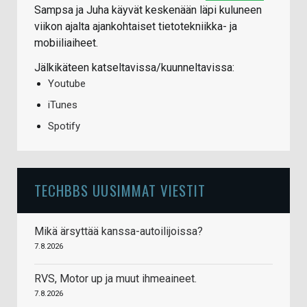
Sampsa ja Juha käyvät keskenään läpi kuluneen
viikon ajalta ajankohtaiset tietotekniikka- ja
mobiiliaiheet.
Jälkikäteen katseltavissa/kuunneltavissa:
Youtube
iTunes
Spotify
TECHBBS UUSIMMAT VIESTIT
Mikä ärsyttää kanssa-autoilijoissa?
7.8.2026
RVS, Motor up ja muut ihmeaineet.
7.8.2026