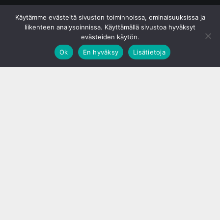
© S&J Media Oy
Käytämme evästeitä sivuston toiminnoissa, ominaisuuksissa ja
liikenteen analysoinnissa. Käyttämällä sivustoa hyväksyt
evästeiden käytön.
Ok
En hyväksy
Lisätietoja
;