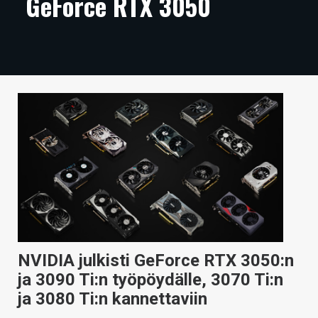
GeForce RTX 3050
ARTIKKELIT
VIDEOT
TECHBBS
TIETOA
HINTA.FI
KAUPPA
VAIHDA TEEMA
NVIDIA julkisti GeForce RTX 3050:n
HAKU
ja 3090 Ti:n työpöydälle, 3070 Ti:n
ja 3080 Ti:n kannettaviin