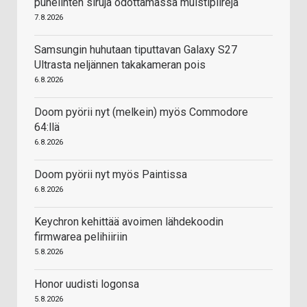
puhelinten siruja odottamassa muistipiirejä
7.8.2026
Samsungin huhutaan tiputtavan Galaxy S27
Ultrasta neljännen takakameran pois
6.8.2026
Doom pyörii nyt (melkein) myös Commodore
64:llä
6.8.2026
Doom pyörii nyt myös Paintissa
6.8.2026
Keychron kehittää avoimen lähdekoodin
firmwarea pelihiiriin
5.8.2026
Honor uudisti logonsa
5.8.2026