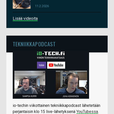
11.2.2026
Lisää videoita
TEKNIIKKAPODCAST
io-techin viikottainen tekniikkapodcast lähetetään
perjantaisin klo 15 live-lähetyksenä
YouTubessa
.