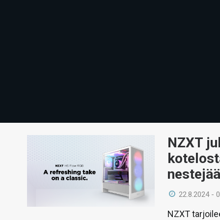
NZXT jul
kotelost
nestejää
22.8.2024 - 
NZXT tarjoile