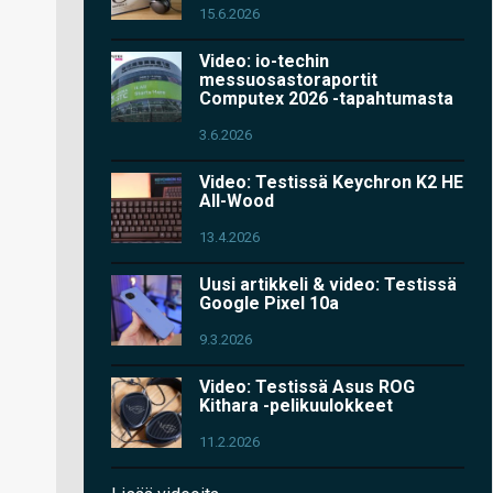
15.6.2026
Video: io-techin
messuosastoraportit
Computex 2026 -tapahtumasta
3.6.2026
Video: Testissä Keychron K2 HE
All-Wood
13.4.2026
Uusi artikkeli & video: Testissä
Google Pixel 10a
9.3.2026
Video: Testissä Asus ROG
Kithara -pelikuulokkeet
11.2.2026