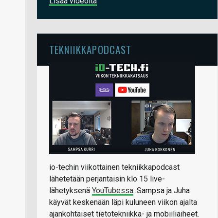
Lisää videoita
TEKNIIKKAPODCAST
io-techin viikottainen tekniikkapodcast
lähetetään perjantaisin klo 15 live-
lähetyksenä
YouTubessa
. Sampsa ja Juha
käyvät keskenään läpi kuluneen viikon ajalta
ajankohtaiset tietotekniikka- ja mobiiliaiheet.