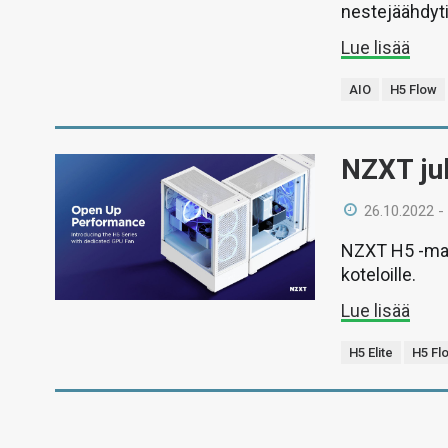
nestejäähdyti
Lue lisää
AIO
H5 Flow
NZXT jul
26.10.2022 -
NZXT H5 -mall
koteloille.
Lue lisää
H5 Elite
H5 Fl