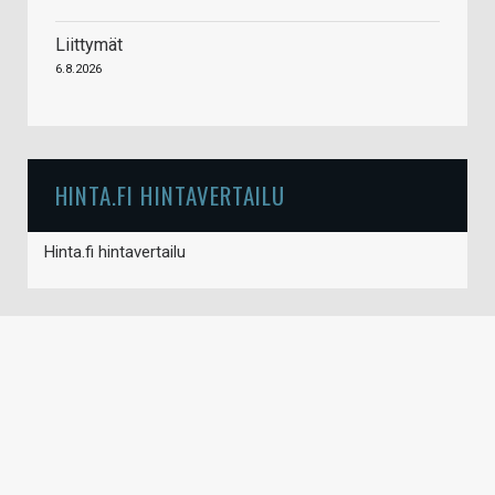
Liittymät
6.8.2026
HINTA.FI HINTAVERTAILU
Hinta.fi hintavertailu