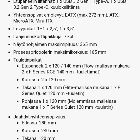
Etupaneelin liitännät: 1 x USB 3.2 Gen 1 Type-A, 1 x USB
3.2 Gen 2 Type-C, kuulokeliitäntä
Yhteensopivat emolevyt: EATX (max 272 mm), ATX,
MicroATX, Mini-ITX
Levypaikat: 1+1 x 2,5”, 1 x 3,5”
Laajennuskorttipaikkoja: 7 kpl
Näytönohjaimen maksimipituus: 365 mm
Prosessoricoolerin maksimikorkeus: 165 mm
Tuuletinpaikat:
Etupaneeli: 2 x 120 / 140 mm (Flow-mallissa mukana
2 x F Series RGB 140 mm -tuulettimet)
Katossa: 2 x 120 mm
Takana 1 x 120 mm (Elite-mallissa mukana 1 x F
Series Quiet 120 mm -tuuletin)
Pohjassa 1 x 120 mm (Molemmissa malleissa
mukana 1 x F Series Quiet 120 mm -tuuletin)
Jäähdytinyhteensopivuus:
Edessä: 280 mm
Katossa: 240 mm
Takana: 120 mm