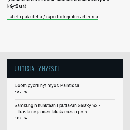
käytöstä)
Lähetä palautetta / raportoi kirjoitusvirheestä
UUTISIA LYHYESTI
Doom pyörii nyt myös Paintissa
6.8.2026
Samsungin huhutaan tiputtavan Galaxy S27
Ultrasta neljännen takakameran pois
6.8.2026