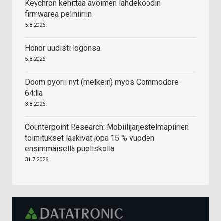
Keychron kehittää avoimen lähdekoodin
firmwarea pelihiiriin
5.8.2026
Honor uudisti logonsa
5.8.2026
Doom pyörii nyt (melkein) myös Commodore
64:llä
3.8.2026
Counterpoint Research: Mobiilijärjestelmäpiirien
toimitukset laskivat jopa 15 % vuoden
ensimmäisellä puoliskolla
31.7.2026