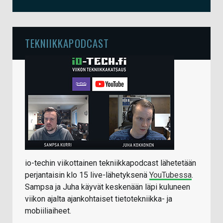
TEKNIIKKAPODCAST
io-techin viikottainen tekniikkapodcast lähetetään
perjantaisin klo 15 live-lähetyksenä
YouTubessa
.
Sampsa ja Juha käyvät keskenään läpi kuluneen
viikon ajalta ajankohtaiset tietotekniikka- ja
mobiiliaiheet.