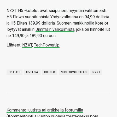
NZXT H5 -kotelot ovat saapuneet myyntiin välittömästi.
H5 Flown suositushinta Yhdysvalloissa on 94,99 dollaria
ja H5 Eliten 139,99 dollaria. Suomen markkinoilla kotelot
löytyvät ainakin
Jimm’sin valikoimista
, joka on hinnoitellut
ne 149,90 ja 189,90 euroon.
Lähteet:
NZXT
,
TechPowerUp
H5 ELITE
H5 FLOW
KOTELO
MIDITORNIKOTELO
NZXT
Kommentoi uutista tai artikkelia foorumilla
(Kommentointi sivuston puolella toistakseksi pois