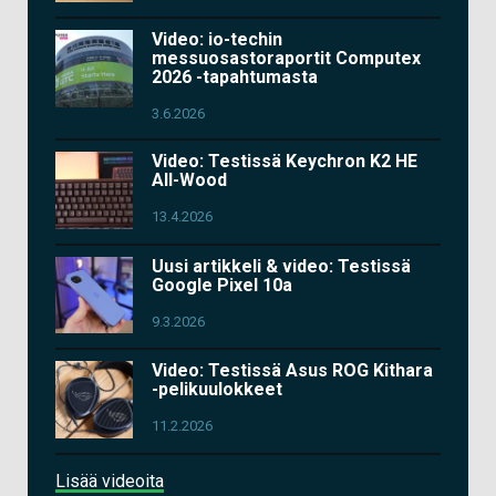
Video: io-techin
messuosastoraportit Computex
2026 -tapahtumasta
3.6.2026
Video: Testissä Keychron K2 HE
All-Wood
13.4.2026
Uusi artikkeli & video: Testissä
Google Pixel 10a
9.3.2026
Video: Testissä Asus ROG Kithara
-pelikuulokkeet
11.2.2026
Lisää videoita