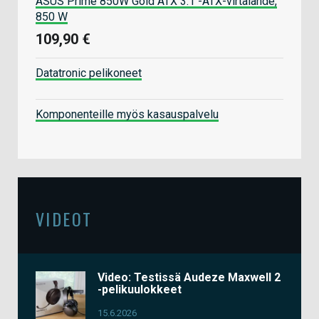
ASUS Prime 850W Gold ATX 3.1 -ATX-virtalähde,
850 W
109,90 €
Datatronic pelikoneet
Komponenteille myös kasauspalvelu
VIDEOT
Video: Testissä Audeze Maxwell 2
-pelikuulokkeet
15.6.2026