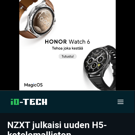
NZXT julkaisi uuden H5-
UUTISET
kotelomalliston