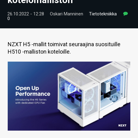
ARTIKKELIT
26.10.2022 - 12:28
Oskari Manninen
Tietotekniikka
0
VIDEOT
TECHBBS
NZXT H5 -mallit toimivat seuraajina suosituille
TIETOA
H510 -malliston koteloille.
HINTA.FI
KAUPPA
VAIHDA TEEMA
HAKU