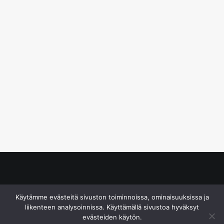
© S&J Media Oy
Käytämme evästeitä sivuston toiminnoissa, ominaisuuksissa ja
liikenteen analysoinnissa. Käyttämällä sivustoa hyväksyt
evästeiden käytön.