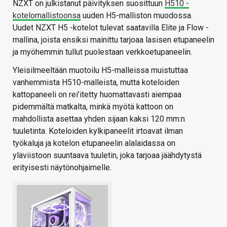
NZXT on julkistanut päivityksen suosittuun
H510 -
kotelomallistoonsa
uuden H5-malliston muodossa.
Uudet NZXT H5 -kotelot tulevat saatavilla Elite ja Flow -
mallina, joista ensiksi mainittu tarjoaa lasisen etupaneelin
ja myöhemmin tullut puolestaan verkkoetupaneelin.
Yleisilmeeltään muotoilu H5-malleissa muistuttaa
vanhemmista H510-malleista, mutta koteloiden
kattopaneeli on rei’itetty huomattavasti aiempaa
pidemmältä matkalta, minkä myötä kattoon on
mahdollista asettaa yhden sijaan kaksi 120 mm:n
tuuletinta. Koteloiden kylkipaneelit irtoavat ilman
työkaluja ja kotelon etupaneelin alalaidassa on
yläviistoon suuntaava tuuletin, joka tarjoaa jäähdytystä
erityisesti näytönohjaimelle.