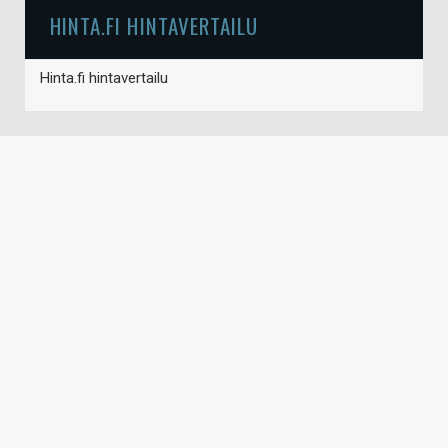
HINTA.FI HINTAVERTAILU
Hinta.fi hintavertailu