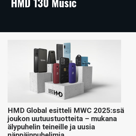
HMD 130 Music
ARTIKKELIT
VIDEOT
TECHBBS
TIETOA
HINTA.FI
KAUPPA
VAIHDA TEEMA
HMD Global esitteli MWC 2025:ssä
HAKU
joukon uutuustuotteita – mukana
älypuhelin teineille ja uusia
näppäinpuhelimia