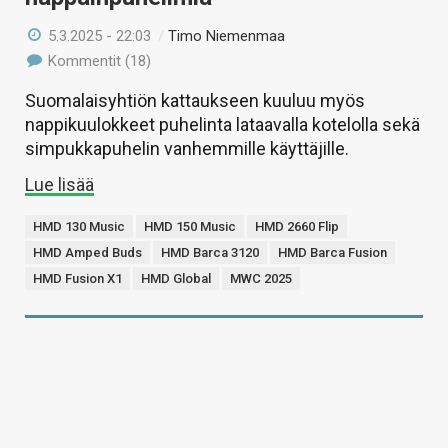
5.3.2025 - 22:03
/
Timo Niemenmaa
Kommentit (18)
Suomalaisyhtiön kattaukseen kuuluu myös
nappikuulokkeet puhelinta lataavalla kotelolla sekä
simpukkapuhelin vanhemmille käyttäjille.
Lue lisää
HMD 130 Music
HMD 150 Music
HMD 2660 Flip
HMD Amped Buds
HMD Barca 3120
HMD Barca Fusion
HMD Fusion X1
HMD Global
MWC 2025