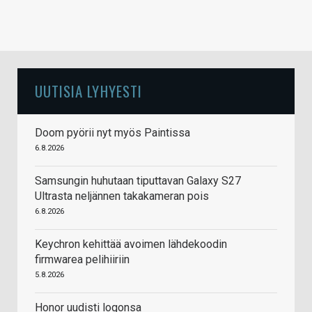
UUTISIA LYHYESTI
Doom pyörii nyt myös Paintissa
6.8.2026
Samsungin huhutaan tiputtavan Galaxy S27
Ultrasta neljännen takakameran pois
6.8.2026
Keychron kehittää avoimen lähdekoodin
firmwarea pelihiiriin
5.8.2026
Honor uudisti logonsa