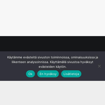
© S&J Media Oy
Käytämme evästeitä sivuston toiminnoissa, ominaisuuksissa ja
liikenteen analysoinnissa. Käyttämällä sivustoa hyväksyt
evästeiden käytön.
Ok
En hyväksy
Lisätietoja
;