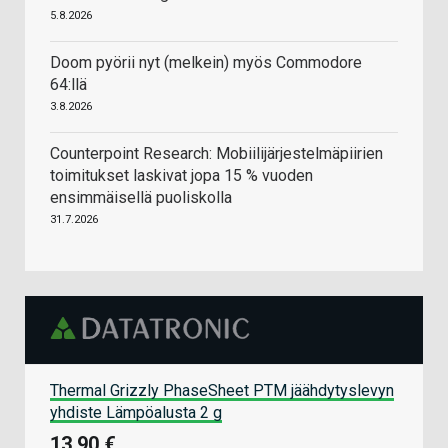
5.8.2026
Doom pyörii nyt (melkein) myös Commodore
64:llä
3.8.2026
Counterpoint Research: Mobiilijärjestelmäpiirien
toimitukset laskivat jopa 15 % vuoden
ensimmäisellä puoliskolla
31.7.2026
Thermal Grizzly PhaseSheet PTM jäähdytyslevyn
yhdiste Lämpöalusta 2 g
13,90 €