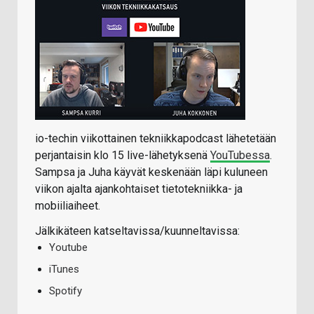
io-techin viikottainen tekniikkapodcast lähetetään
perjantaisin klo 15 live-lähetyksenä
YouTubessa
.
Sampsa ja Juha käyvät keskenään läpi kuluneen
viikon ajalta ajankohtaiset tietotekniikka- ja
mobiiliaiheet.
Jälkikäteen katseltavissa/kuunneltavissa:
Youtube
iTunes
Spotify