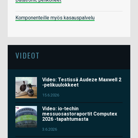
Komponenteille myös kasauspalvelu
VIDEOT
Video: Testissä Audeze Maxwell 2
-pelikuulokkeet
15.6.2026
Video: io-techin
messuosastoraportit Computex
2026 -tapahtumasta
3.6.2026