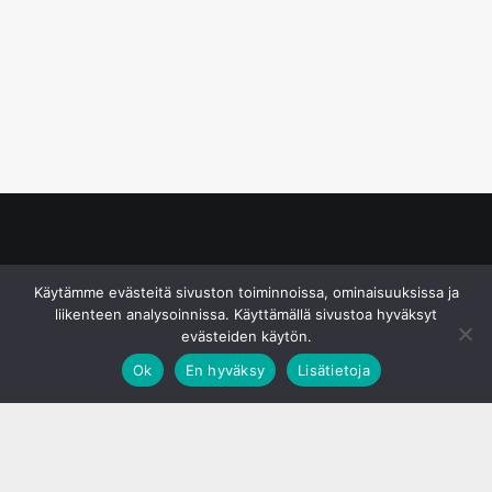
© S&J Media Oy
Käytämme evästeitä sivuston toiminnoissa, ominaisuuksissa ja
liikenteen analysoinnissa. Käyttämällä sivustoa hyväksyt
evästeiden käytön.
Ok
En hyväksy
Lisätietoja
;