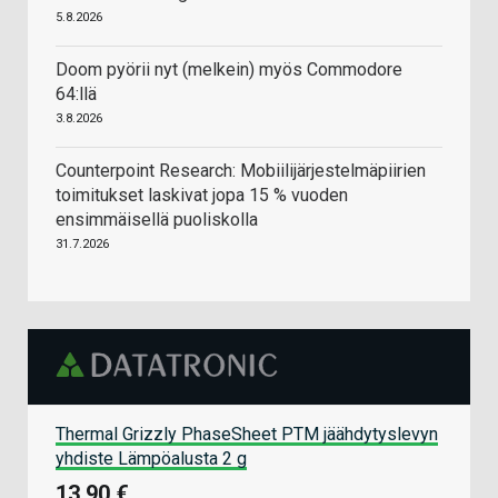
5.8.2026
Doom pyörii nyt (melkein) myös Commodore
64:llä
3.8.2026
Counterpoint Research: Mobiilijärjestelmäpiirien
toimitukset laskivat jopa 15 % vuoden
ensimmäisellä puoliskolla
31.7.2026
Thermal Grizzly PhaseSheet PTM jäähdytyslevyn
yhdiste Lämpöalusta 2 g
13,90 €