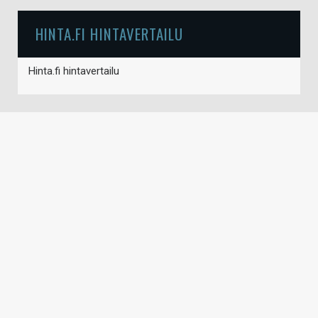
HINTA.FI HINTAVERTAILU
Hinta.fi hintavertailu