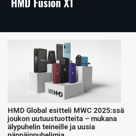
HMD Fusion X1
ARTIKKELIT
VIDEOT
TECHBBS
TIETOA
HINTA.FI
KAUPPA
VAIHDA TEEMA
HMD Global esitteli MWC 2025:ssä
HAKU
joukon uutuustuotteita – mukana
älypuhelin teineille ja uusia
näppäinpuhelimia