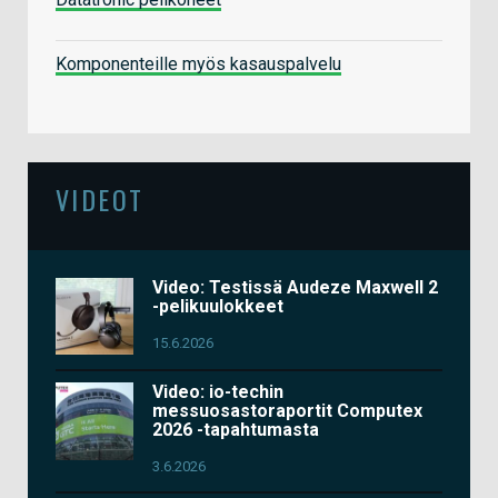
Komponenteille myös kasauspalvelu
VIDEOT
Video: Testissä Audeze Maxwell 2
-pelikuulokkeet
15.6.2026
Video: io-techin
messuosastoraportit Computex
2026 -tapahtumasta
3.6.2026