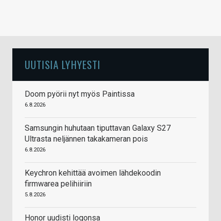
UUTISIA LYHYESTI
Doom pyörii nyt myös Paintissa
6.8.2026
Samsungin huhutaan tiputtavan Galaxy S27
Ultrasta neljännen takakameran pois
6.8.2026
Keychron kehittää avoimen lähdekoodin
firmwarea pelihiiriin
5.8.2026
Honor uudisti logonsa