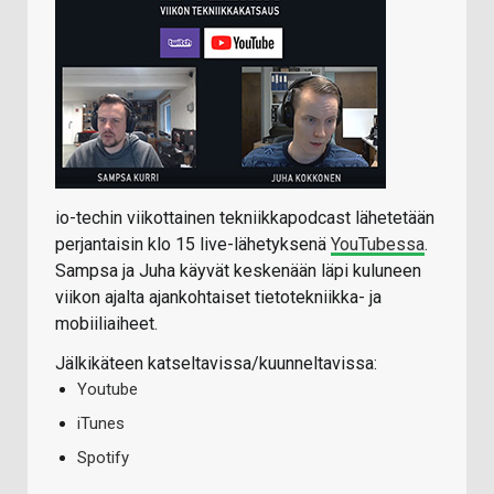
io-techin viikottainen tekniikkapodcast lähetetään
perjantaisin klo 15 live-lähetyksenä
YouTubessa
.
Sampsa ja Juha käyvät keskenään läpi kuluneen
viikon ajalta ajankohtaiset tietotekniikka- ja
mobiiliaiheet.
Jälkikäteen katseltavissa/kuunneltavissa:
Youtube
iTunes
Spotify