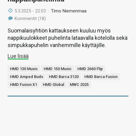
5.3.2025 - 22:03
/
Timo Niemenmaa
Kommentit (18)
Suomalaisyhtiön kattaukseen kuuluu myös
nappikuulokkeet puhelinta lataavalla kotelolla sekä
simpukkapuhelin vanhemmille käyttäjille.
Lue lisää
HMD 130 Music
HMD 150 Music
HMD 2660 Flip
HMD Amped Buds
HMD Barca 3120
HMD Barca Fusion
HMD Fusion X1
HMD Global
MWC 2025