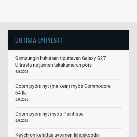
UUTISIA LYHYESTI
Samsungin huhutaan tiputtavan Galaxy S27
Ultrasta neljännen takakameran pois
6.8.2026
Doom pyörii nyt (melkein) myös Commodore
64:llä
6.8.2026
Doom pyörii nyt myös Paintissa
6.8.2026
Keychron kehittää avoimen lähdekoodin