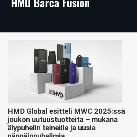
HMD Barca Fusion
ARTIKKELIT
VIDEOT
TECHBBS
TIETOA
HINTA.FI
KAUPPA
VAIHDA TEEMA
HMD Global esitteli MWC 2025:ssä
HAKU
joukon uutuustuotteita – mukana
älypuhelin teineille ja uusia
näppäinpuhelimia