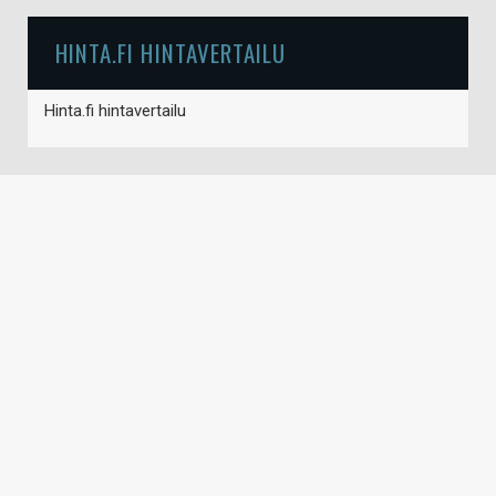
HINTA.FI HINTAVERTAILU
Hinta.fi hintavertailu