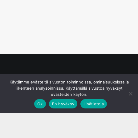
© S&J Media Oy
Käytämme evästeitä sivuston toiminnoissa, ominaisuuksissa ja
liikenteen analysoinnissa. Käyttämällä sivustoa hyväksyt
evästeiden käytön.
Ok
En hyväksy
Lisätietoja
;