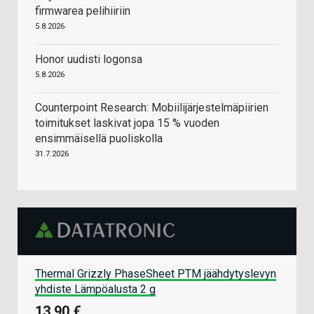
firmwarea pelihiiriin
5.8.2026
Honor uudisti logonsa
5.8.2026
Counterpoint Research: Mobiilijärjestelmäpiirien
toimitukset laskivat jopa 15 % vuoden
ensimmäisellä puoliskolla
31.7.2026
Thermal Grizzly PhaseSheet PTM jäähdytyslevyn
yhdiste Lämpöalusta 2 g
13,90 €