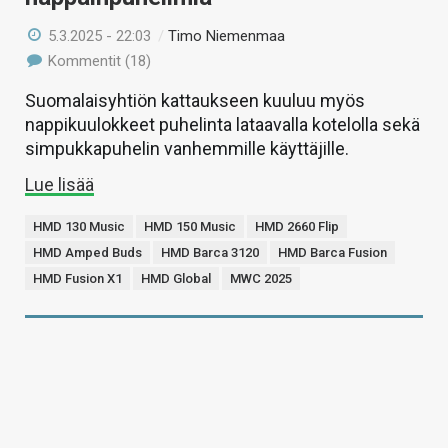
5.3.2025 - 22:03
/
Timo Niemenmaa
Kommentit (18)
Suomalaisyhtiön kattaukseen kuuluu myös
nappikuulokkeet puhelinta lataavalla kotelolla sekä
simpukkapuhelin vanhemmille käyttäjille.
Lue lisää
HMD 130 Music
HMD 150 Music
HMD 2660 Flip
HMD Amped Buds
HMD Barca 3120
HMD Barca Fusion
HMD Fusion X1
HMD Global
MWC 2025