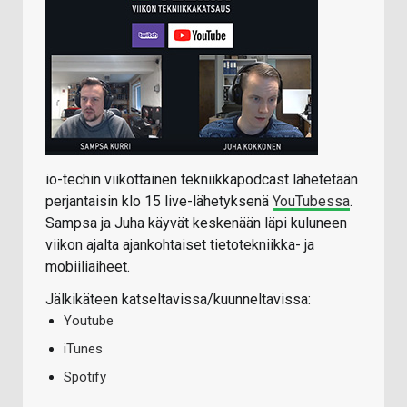
io-techin viikottainen tekniikkapodcast lähetetään
perjantaisin klo 15 live-lähetyksenä
YouTubessa
.
Sampsa ja Juha käyvät keskenään läpi kuluneen
viikon ajalta ajankohtaiset tietotekniikka- ja
mobiiliaiheet.
Jälkikäteen katseltavissa/kuunneltavissa:
Youtube
iTunes
Spotify