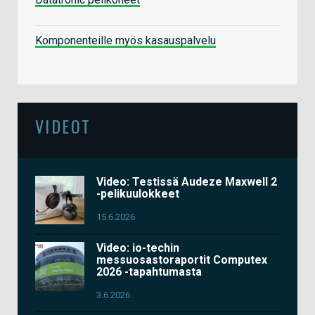
Komponenteille myös kasauspalvelu
VIDEOT
Video: Testissä Audeze Maxwell 2
-pelikuulokkeet
15.6.2026
Video: io-techin
messuosastoraportit Computex
2026 -tapahtumasta
3.6.2026