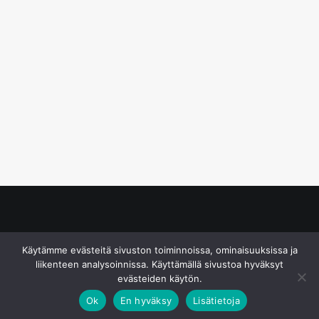
© S&J Media Oy
Käytämme evästeitä sivuston toiminnoissa, ominaisuuksissa ja
liikenteen analysoinnissa. Käyttämällä sivustoa hyväksyt
evästeiden käytön.
Ok
En hyväksy
Lisätietoja