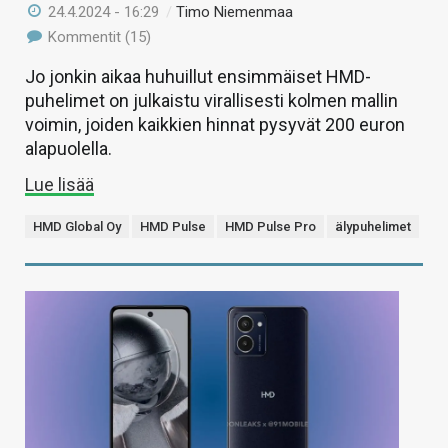
24.4.2024 - 16:29
/
Timo Niemenmaa
Kommentit (15)
Jo jonkin aikaa huhuillut ensimmäiset HMD-
puhelimet on julkaistu virallisesti kolmen mallin
voimin, joiden kaikkien hinnat pysyvät 200 euron
alapuolella.
Lue lisää
HMD Global Oy
HMD Pulse
HMD Pulse Pro
älypuhelimet