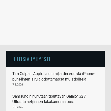
UUTISIA LYHYESTI
Tim Culpan: Applella on miljardin edestä iPhone-
puhelinten siruja odottamassa muistipiirejä
7.8.2026
Samsungin huhutaan tiputtavan Galaxy S27
Ultrasta neljännen takakameran pois
6.8.2026