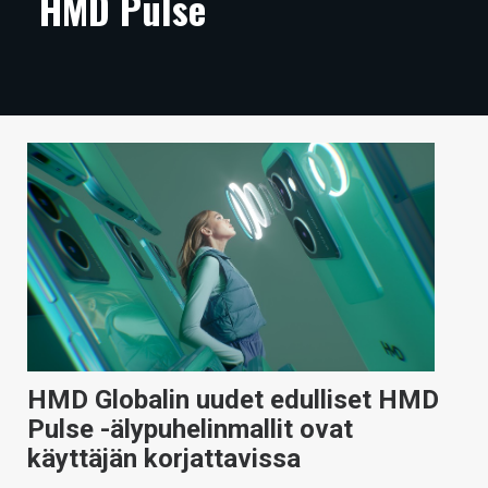
HMD Pulse
ARTIKKELIT
VIDEOT
TECHBBS
TIETOA
HINTA.FI
KAUPPA
VAIHDA TEEMA
HMD Globalin uudet edulliset HMD
HAKU
Pulse -älypuhelinmallit ovat
käyttäjän korjattavissa