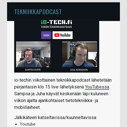
TEKNIIKKAPODCAST
io-techin viikottainen tekniikkapodcast lähetetään
perjantaisin klo 15 live-lähetyksenä
YouTubessa
.
Sampsa ja Juha käyvät keskenään läpi kuluneen
viikon ajalta ajankohtaiset tietotekniikka- ja
mobiiliaiheet.
Jälkikäteen katseltavissa/kuunneltavissa:
Youtube