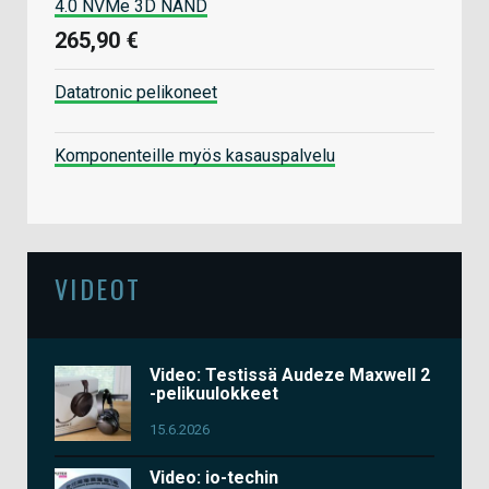
4.0 NVMe 3D NAND
265,90 €
Datatronic pelikoneet
Komponenteille myös kasauspalvelu
VIDEOT
Video: Testissä Audeze Maxwell 2
-pelikuulokkeet
15.6.2026
Video: io-techin