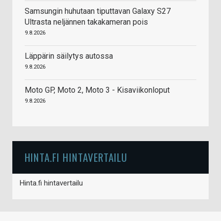
Samsungin huhutaan tiputtavan Galaxy S27
Ultrasta neljännen takakameran pois
9.8.2026
Läppärin säilytys autossa
9.8.2026
Moto GP, Moto 2, Moto 3 - Kisaviikonloput
9.8.2026
HINTA.FI HINTAVERTAILU
Hinta.fi hintavertailu