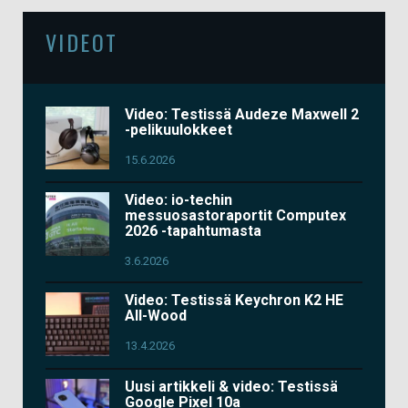
VIDEOT
Video: Testissä Audeze Maxwell 2
-pelikuulokkeet
15.6.2026
Video: io-techin
messuosastoraportit Computex
2026 -tapahtumasta
3.6.2026
Video: Testissä Keychron K2 HE
All-Wood
13.4.2026
Uusi artikkeli & video: Testissä
Google Pixel 10a