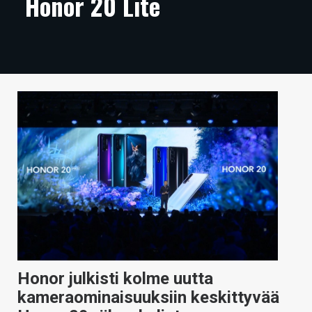
Honor 20 Lite
ARTIKKELIT
VIDEOT
TECHBBS
TIETOA
HINTA.FI
KAUPPA
VAIHDA TEEMA
HAKU
Honor julkisti kolme uutta
kameraominaisuuksiin keskittyvää