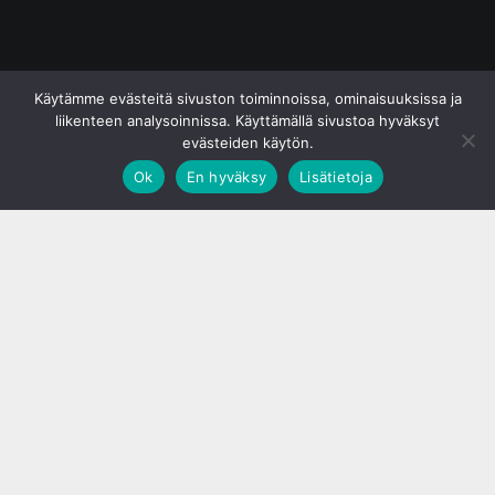
© S&J Media Oy
Käytämme evästeitä sivuston toiminnoissa, ominaisuuksissa ja
liikenteen analysoinnissa. Käyttämällä sivustoa hyväksyt
evästeiden käytön.
Ok
En hyväksy
Lisätietoja
;