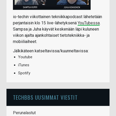
io-techin viikottainen tekniikkapodcast lähetetään
perjantaisin klo 15 live-lähetyksenä
YouTubessa
.
Sampsa ja Juha käyvät keskenään läpi kuluneen
viikon ajalta ajankohtaiset tietotekniikka- ja
mobiiliaiheet.
Jälkikäteen katseltavissa/kuunneltavissa:
Youtube
iTunes
Spotify
TECHBBS UUSIMMAT VIESTIT
Perunalastut