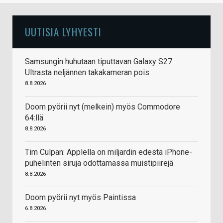
UUTISIA LYHYESTI
Samsungin huhutaan tiputtavan Galaxy S27
Ultrasta neljännen takakameran pois
8.8.2026
Doom pyörii nyt (melkein) myös Commodore
64:llä
8.8.2026
Tim Culpan: Applella on miljardin edestä iPhone-
puhelinten siruja odottamassa muistipiirejä
8.8.2026
Doom pyörii nyt myös Paintissa
6.8.2026