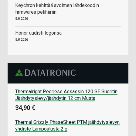
Keychron kehittää avoimen lähdekoodin
firmwarea pelihiiriin
5.8.2026
Honor uudisti logonsa
5.8.2026
Thermalright Peerless Assassin 120 SE Suoritin
Jäähdytyslevy/jäähdytin 12 cm Musta
34,90 €
Thermal Grizzly PhaseSheet PTM jäähdytyslevyn
yhdiste Lämpöalusta 2 g