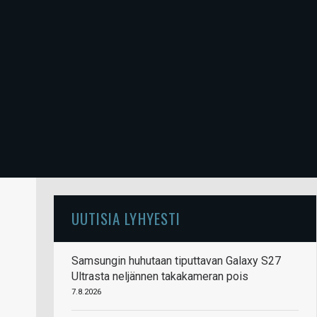
UUTISIA LYHYESTI
Samsungin huhutaan tiputtavan Galaxy S27
Ultrasta neljännen takakameran pois
7.8.2026