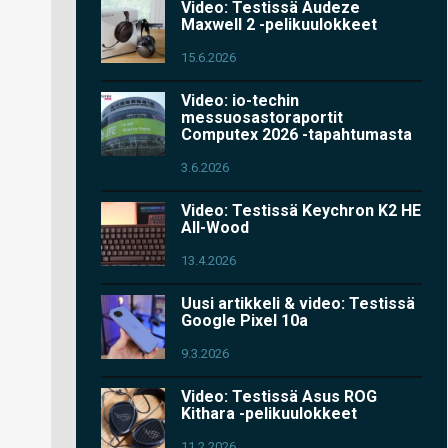
Video: Testissä Audeze
Maxwell 2 -pelikuulokkeet
15.6.2026
Video: io-techin
messuosastoraportit
Computex 2026 -tapahtumasta
3.6.2026
Video: Testissä Keychron K2 HE
All-Wood
13.4.2026
Uusi artikkeli & video: Testissä
Google Pixel 10a
9.3.2026
Video: Testissä Asus ROG
Kithara -pelikuulokkeet
11.2.2026