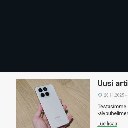
Uusi art
28.11.2025 -
Testasimme 1
-älypuhelime
Lue lisää