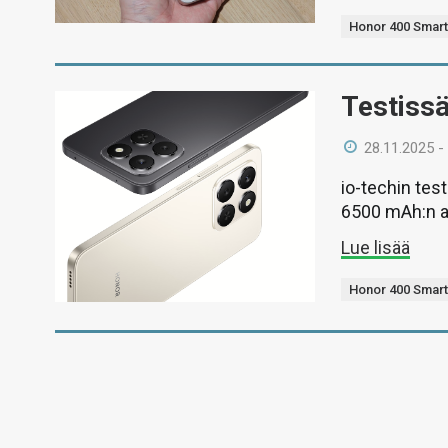
Honor 400 Smar
Testiss
28.11.2025 -
io-techin te
6500 mAh:n ak
Lue lisää
Honor 400 Smar