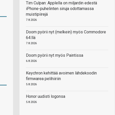
Tim Culpan: Applella on miljardin edestä
iPhone-puhelinten siruja odottamassa
muistipiirejä
7.8.2026
Doom pyörii nyt (melkein) myös Commodore
64:llä
7.8.2026
Doom pyörii nyt myös Paintissa
6.8.2026
Keychron kehittää avoimen lähdekoodin
firmwarea pelihiiriin
5.8.2026
Honor uudisti logonsa
5.8.2026