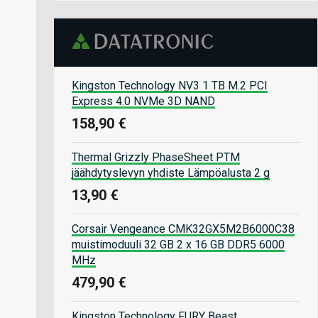
Kingston Technology NV3 1 TB M.2 PCI
Express 4.0 NVMe 3D NAND
158,90 €
Thermal Grizzly PhaseSheet PTM
jäähdytyslevyn yhdiste Lämpöalusta 2 g
13,90 €
Corsair Vengeance CMK32GX5M2B6000C38
muistimoduuli 32 GB 2 x 16 GB DDR5 6000
MHz
479,90 €
Kingston Technology FURY Beast