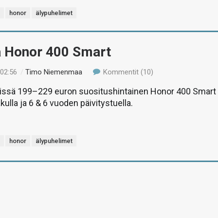
t
honor
älypuhelimet
ä Honor 400 Smart
 02:56
/
Timo Niemenmaa
Kommentit (10)
stissä 199–229 euron suositushintainen Honor 400 Smart
ulla ja 6 & 6 vuoden päivitystuella.
t
honor
älypuhelimet