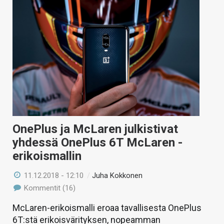
OnePlus ja McLaren julkistivat
yhdessä OnePlus 6T McLaren -
erikoismallin
11.12.2018 - 12:10
/
Juha Kokkonen
Kommentit (16)
McLaren-erikoismalli eroaa tavallisesta OnePlus
6T:stä erikoisvärityksen, nopeamman