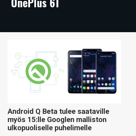
OnePlus 6T
ARTIKKELIT
VIDEOT
TECHBBS
TIETOA
HINTA.FI
KAUPPA
VAIHDA TEEMA
Android Q Beta tulee saataville
HAKU
myös 15:lle Googlen malliston
ulkopuoliselle puhelimelle