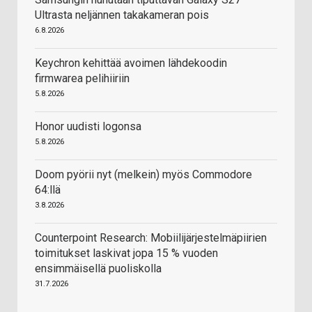
Ultrasta neljännen takakameran pois
6.8.2026
Keychron kehittää avoimen lähdekoodin
firmwarea pelihiiriin
5.8.2026
Honor uudisti logonsa
5.8.2026
Doom pyörii nyt (melkein) myös Commodore
64:llä
3.8.2026
Counterpoint Research: Mobiilijärjestelmäpiirien
toimitukset laskivat jopa 15 % vuoden
ensimmäisellä puoliskolla
31.7.2026