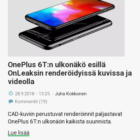
OnePlus 6T:n ulkonäkö esillä
OnLeaksin renderöidyissä kuvissa ja
videolla
28.9.2018 - 13:25
/
Juha Kokkonen
Kommentit (19)
CAD-kuviin perustuvat renderöinnit paljastavat
OnePlus 6T:n ulkonäön kaikista suunnista.
Lue lisää