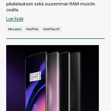
pikalatauksen sekä suuremman RAM-muistin
osalta.
Lue lisää
McLaren
OnePlus
OnePlus 6T