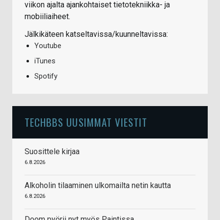
viikon ajalta ajankohtaiset tietotekniikka- ja
mobiiliaiheet.
Jälkikäteen katseltavissa/kuunneltavissa:
Youtube
iTunes
Spotify
TECHBBS UUSIMMAT VIESTIT
Suosittele kirjaa
6.8.2026
Alkoholin tilaaminen ulkomailta netin kautta
6.8.2026
Doom pyörii nyt myös Paintissa