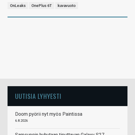
OnLeaks
OnePlus 6T
kuvavuoto
UUTISIA LYHYESTI
Doom pyörii nyt myös Paintissa
6.8.2026
Samsungin huhutaan tiputtavan Galaxy S27