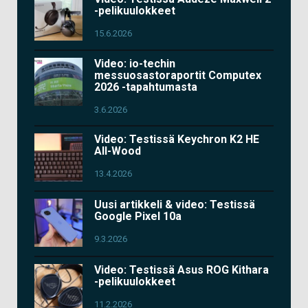
-pelikuulokkeet
15.6.2026
Video: io-techin
messuosastoraportit Computex
2026 -tapahtumasta
3.6.2026
Video: Testissä Keychron K2 HE
All-Wood
13.4.2026
Uusi artikkeli & video: Testissä
Google Pixel 10a
9.3.2026
Video: Testissä Asus ROG Kithara
-pelikuulokkeet
11.2.2026