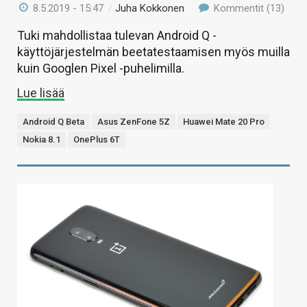
8.5.2019 - 15:47
/
Juha Kokkonen
Kommentit (13)
Tuki mahdollistaa tulevan Android Q -
käyttöjärjestelmän beetatestaamisen myös muilla
kuin Googlen Pixel -puhelimilla.
Lue lisää
Android Q Beta
Asus ZenFone 5Z
Huawei Mate 20 Pro
Nokia 8.1
OnePlus 6T