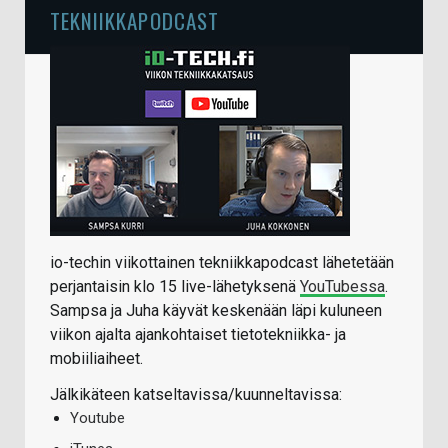
TEKNIIKKAPODCAST
io-techin viikottainen tekniikkapodcast lähetetään
perjantaisin klo 15 live-lähetyksenä
YouTubessa
.
Sampsa ja Juha käyvät keskenään läpi kuluneen
viikon ajalta ajankohtaiset tietotekniikka- ja
mobiiliaiheet.
Jälkikäteen katseltavissa/kuunneltavissa:
Youtube