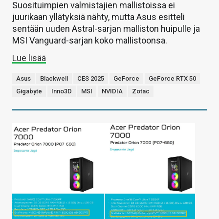
Suosituimpien valmistajien mallistoissa ei
juurikaan yllätyksiä nähty, mutta Asus esitteli
sentään uuden Astral-sarjan malliston huipulle ja
MSI Vanguard-sarjan koko mallistoonsa.
Lue lisää
Asus
Blackwell
CES 2025
GeForce
GeForce RTX 50
Gigabyte
Inno3D
MSI
NVIDIA
Zotac