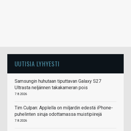
UUTISIA LYHYESTI
Samsungin huhutaan tiputtavan Galaxy S27
Ultrasta neljännen takakameran pois
7.8.2026
Tim Culpan: Applella on miljardin edestä iPhone-
puhelinten siruja odottamassa muistipiirejä
7.8.2026