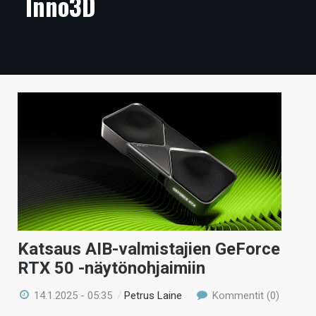
Inno3D
ARTIKKELIT
VIDEOT
TECHBBS
TIETOA
HINTA.FI
KAUPPA
VAIHDA TEEMA
Katsaus AIB-valmistajien GeForce
RTX 50 -näytönohjaimiin
HAKU
14.1.2025 - 05:35
/
Petrus Laine
Kommentit (0)