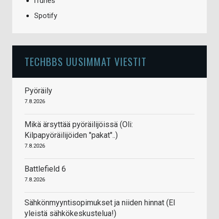
iTunes
Spotify
TECHBBS UUSIMMAT VIESTIT
Pyöräily
7.8.2026
Mikä ärsyttää pyöräilijöissä (Oli:
Kilpapyöräilijöiden "pakat"..)
7.8.2026
Battlefield 6
7.8.2026
Sähkönmyyntisopimukset ja niiden hinnat (EI
yleistä sähkökeskustelua!)