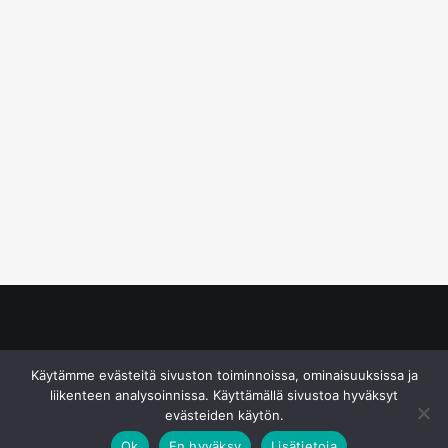
© S&J Media Oy
Käytämme evästeitä sivuston toiminnoissa, ominaisuuksissa ja
liikenteen analysoinnissa. Käyttämällä sivustoa hyväksyt
evästeiden käytön.
Ok
En hyväksy
Lisätietoja