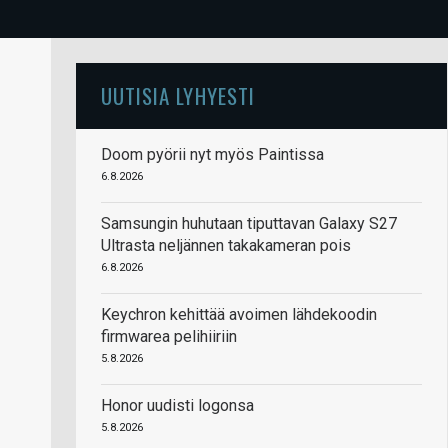
UUTISIA LYHYESTI
Doom pyörii nyt myös Paintissa
6.8.2026
Samsungin huhutaan tiputtavan Galaxy S27
Ultrasta neljännen takakameran pois
6.8.2026
Keychron kehittää avoimen lähdekoodin
firmwarea pelihiiriin
5.8.2026
Honor uudisti logonsa
5.8.2026