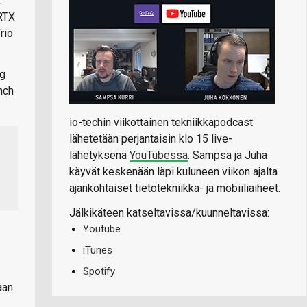
.
 RTX
rio
ng
nch
io-techin viikottainen tekniikkapodcast
lähetetään perjantaisin klo 15 live-
lähetyksenä
YouTubessa
. Sampsa ja Juha
käyvät keskenään läpi kuluneen viikon ajalta
ajankohtaiset tietotekniikka- ja mobiiliaiheet.
Jälkikäteen katseltavissa/kuunneltavissa:
Youtube
iTunes
Spotify
aan