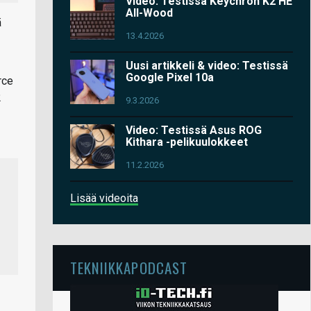
Video: Testissä Keychron K2 HE
All-Wood
ä
13.4.2026
Uusi artikkeli & video: Testissä
Google Pixel 10a
rce
2
9.3.2026
Video: Testissä Asus ROG
Kithara -pelikuulokkeet
11.2.2026
Lisää videoita
TEKNIIKKAPODCAST