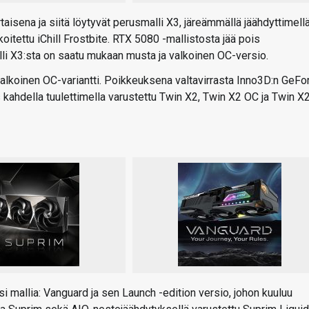
isena ja siitä löytyvät perusmalli X3, järeämmällä jäähdyttimell
oitettu iChill Frostbite. RTX 5080 -mallistosta jää pois
alli X3:sta on saatu mukaan musta ja valkoinen OC-versio.
valkoinen OC-variantti. Poikkeuksena valtavirrasta Inno3D:n GeFo
 kahdella tuulettimella varustettu Twin X2, Twin X2 OC ja Twin X
 mallia: Vanguard ja sen Launch -edition versio, johon kuuluu