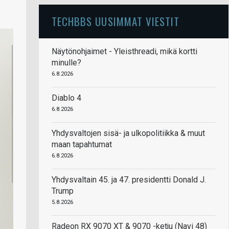
TECHBBS UUSIMMAT VIESTIT
Näytönohjaimet - Yleisthreadi, mikä kortti
minulle?
6.8.2026
Diablo 4
6.8.2026
Yhdysvaltojen sisä- ja ulkopolitiikka & muut
maan tapahtumat
6.8.2026
Yhdysvaltain 45. ja 47. presidentti Donald J.
Trump
5.8.2026
Radeon RX 9070 XT & 9070 -ketju (Navi 48)