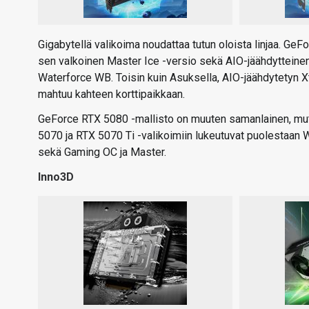
Gigabytellä valikoima noudattaa tutun oloista linjaa. Ge
sen valkoinen Master Ice -versio sekä AIO-jäähdytteine
Waterforce WB. Toisin kuin Asuksella, AIO-jäähdytetyn X
mahtuu kahteen korttipaikkaan.
GeForce RTX 5080 -mallisto on muuten samanlainen, mut
5070 ja RTX 5070 Ti -valikoimiin lukeutuvat puolestaan
sekä Gaming OC ja Master.
Inno3D