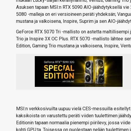
mukaan Lucky-sarjan keräilyhahmo, Ventus, Gaming Trio 
Asuksen tapaan MSI:n RTX 5090 AIO-jäähdytyksellä vie 2,5
5080 -malleja on eri versioineen peräti yhdeksän; Vangua
mustana ja valkoisena, Inspire, Suprim ja sen AIO-jäähdyt
GeForce RTX 5070 Tri -mallisto on astetta maltillisempi
Trio ja Inspire 3X OC Plus. RTX 5070 -mallisto lähtee sen
Edition, Gaming Trio mustana ja valkoisena, Inspire, Ven
MSI:n verkkosivuilta uupuu vielä CES-messuilla esitelly
kaksikoista on varustettu peräti viiden tuulettimen jääh
Editionin tapaan normaalia pienempi piirilevy, jossa viid
kohti GPU:ta. Toisessa on puolestaan neljän tuulettimen 