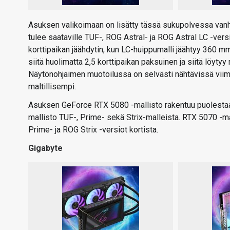
Asuksen valikoimaan on lisätty tässä sukupolvessa vanho
tulee saataville TUF-, ROG Astral- ja ROG Astral LC -versi
korttipaikan jäähdytin, kun LC-huippumalli jäähtyy 360 m
siitä huolimatta 2,5 korttipaikan paksuinen ja siitä löyty
Näytönohjaimen muotoilussa on selvästi nähtävissä viime
maltillisempi.
Asuksen GeForce RTX 5080 -mallisto rakentuu puolestaan
mallisto TUF-, Prime- sekä Strix-malleista. RTX 5070 -mall
Prime- ja ROG Strix -versiot kortista.
Gigabyte