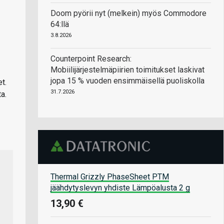
Doom pyörii nyt (melkein) myös Commodore
64:llä
3.8.2026
Counterpoint Research:
Mobiilijärjestelmäpiirien toimitukset laskivat
jopa 15 % vuoden ensimmäisellä puoliskolla
t.
31.7.2026
a.
Thermal Grizzly PhaseSheet PTM
jäähdytyslevyn yhdiste Lämpöalusta 2 g
13,90 €