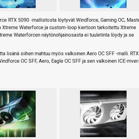
Force RTX 5090 -mallistosta löytyvät Windforce, Gaming OC, Maste
n Xtreme Waterforce ja custom-loop kiertoon tarkoitettu Xtreme
treme Waterforcen näytönohjainosasta ei tuuletinta löydy ja se
ta lisänä siihen mahtuu myös valkoinen Aero OC SFF -malli. RTX
 Windforce OC SFF, Aero, Eagle OC SFF ja sen valkoinen ICE-mver