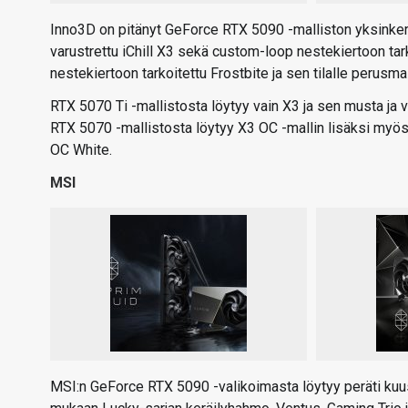
Inno3D on pitänyt GeForce RTX 5090 -malliston yksinkerta
varustrettu iChill X3 sekä custom-loop nestekiertoon tark
nestekiertoon tarkoitettu Frostbite ja sen tilalle perusm
RTX 5070 Ti -mallistosta löytyy vain X3 ja sen musta ja 
RTX 5070 -mallistosta löytyy X3 OC -mallin lisäksi myös
OC White.
MSI
MSI:n GeForce RTX 5090 -valikoimasta löytyy peräti kuusi