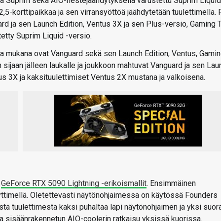
ja Suprim sekä AIO-nestejäähdytyksellä varustettu Suprim Liquid
-korttipaikkaa ja sen virransyöttöä jäähdytetään tuulettimella.
rd ja sen Launch Edition, Ventus 3X ja sen Plus-versio, Gaming T
etty Suprim Liquid -versio.
 ja mukana ovat Vanguard sekä sen Launch Edition, Ventus, Gami
 sijaan jälleen laukalle ja joukkoon mahtuvat Vanguard ja sen Lau
tus 3X ja kaksituulettimiset Ventus 2X mustana ja valkoisena.
t
GeForce RTX 5090 Lightning -erikoismallit
. Ensimmäinen
dyttimellä. Oletettevasti näytönohjaimessa on käytössä Founders
estä tuulettimesta kaksi puhaltaa läpi näytönohjaimen ja yksi suor
ja sisäänrakennetun AIO-coolerin ratkaisu yksissä kuorissa.