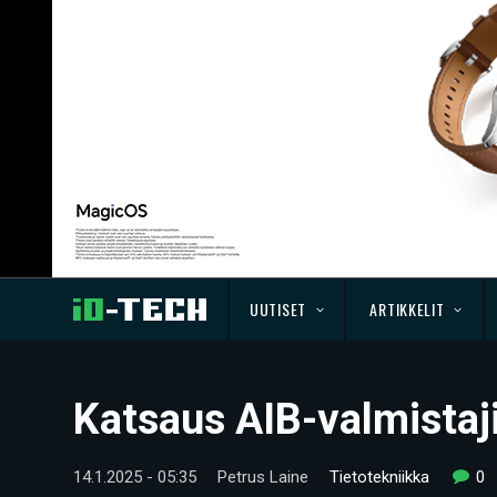
UUTISET
ARTIKKELIT
Katsaus AIB-valmistaj
14.1.2025 - 05:35
Petrus Laine
Tietotekniikka
0