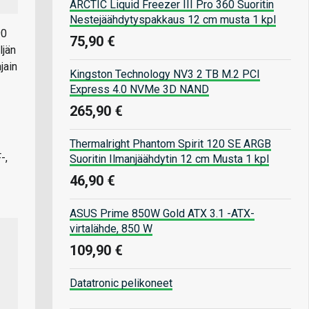
ARCTIC Liquid Freezer III Pro 360 Suoritin
Nestejäähdytyspakkaus 12 cm musta 1 kpl
90
75,90 €
ljän
jain
Kingston Technology NV3 2 TB M.2 PCI
Express 4.0 NVMe 3D NAND
265,90 €
Thermalright Phantom Spirit 120 SE ARGB
-,
Suoritin Ilmanjäähdytin 12 cm Musta 1 kpl
46,90 €
ASUS Prime 850W Gold ATX 3.1 -ATX-
virtalähde, 850 W
109,90 €
Datatronic pelikoneet