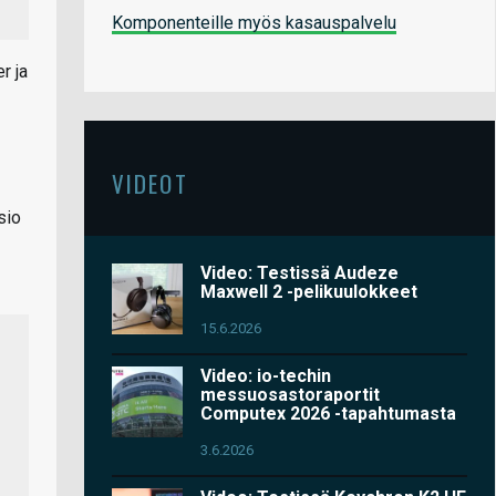
Komponenteille myös kasauspalvelu
r ja
VIDEOT
sio
Video: Testissä Audeze
Maxwell 2 -pelikuulokkeet
15.6.2026
Video: io-techin
messuosastoraportit
Computex 2026 -tapahtumasta
3.6.2026