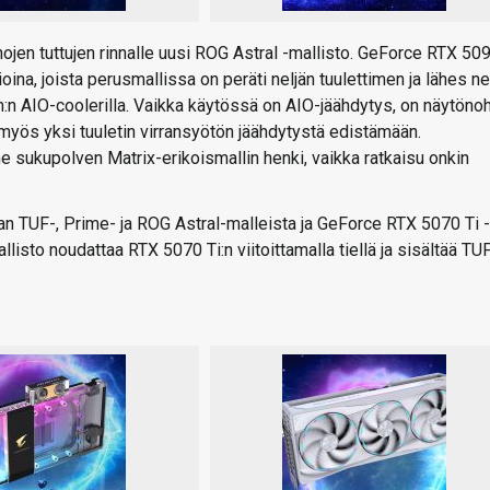
jen tuttujen rinnalle uusi ROG Astral -mallisto. GeForce RTX 50
oina, joista perusmallissa on peräti neljän tuulettimen ja lähes ne
m:n AIO-coolerilla. Vaikka käytössä on AIO-jäähdytys, on näytönoh
y myös yksi tuuletin virransyötön jäähdytystä edistämään.
 sukupolven Matrix-erikoismallin henki, vaikka ratkaisu onkin
 TUF-, Prime- ja ROG Astral-malleista ja GeForce RTX 5070 Ti -
isto noudattaa RTX 5070 Ti:n viitoittamalla tiellä ja sisältää TUF