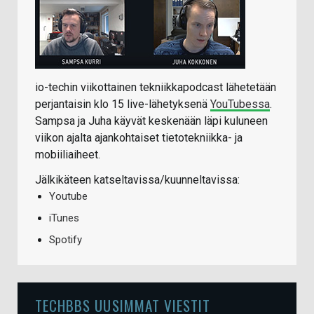
io-techin viikottainen tekniikkapodcast lähetetään
perjantaisin klo 15 live-lähetyksenä
YouTubessa
.
Sampsa ja Juha käyvät keskenään läpi kuluneen
viikon ajalta ajankohtaiset tietotekniikka- ja
mobiiliaiheet.
Jälkikäteen katseltavissa/kuunneltavissa:
Youtube
iTunes
Spotify
TECHBBS UUSIMMAT VIESTIT