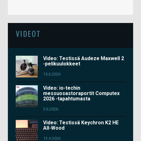
VIDEOT
Video: Testissä Audeze Maxwell 2
-pelikuulokkeet
15.6.2026
Video: io-techin
messuosastoraportit Computex
2026 -tapahtumasta
3.6.2026
Video: Testissä Keychron K2 HE
All-Wood
13.4.2026