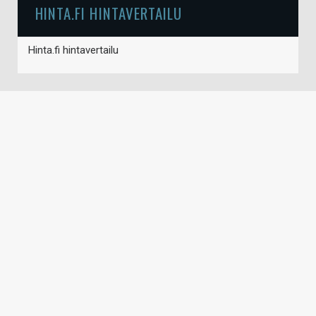
HINTA.FI HINTAVERTAILU
Hinta.fi hintavertailu