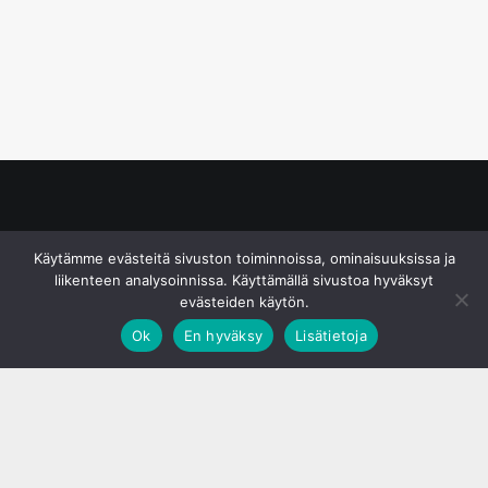
© S&J Media Oy
Käytämme evästeitä sivuston toiminnoissa, ominaisuuksissa ja
liikenteen analysoinnissa. Käyttämällä sivustoa hyväksyt
evästeiden käytön.
Ok
En hyväksy
Lisätietoja
;