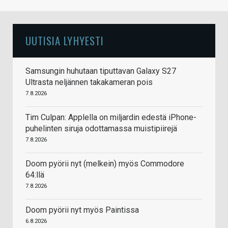
UUTISIA LYHYESTI
Samsungin huhutaan tiputtavan Galaxy S27
Ultrasta neljännen takakameran pois
7.8.2026
Tim Culpan: Applella on miljardin edestä iPhone-
puhelinten siruja odottamassa muistipiirejä
7.8.2026
Doom pyörii nyt (melkein) myös Commodore
64:llä
7.8.2026
Doom pyörii nyt myös Paintissa
6.8.2026