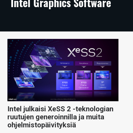
Intel Graphics Software
ARTIKKELIT
VIDEOT
TECHBBS
TIETOA
HINTA.FI
KAUPPA
VAIHDA TEEMA
Intel julkaisi XeSS 2 -teknologian
HAKU
ruutujen generoinnilla ja muita
ohjelmistopäivityksiä