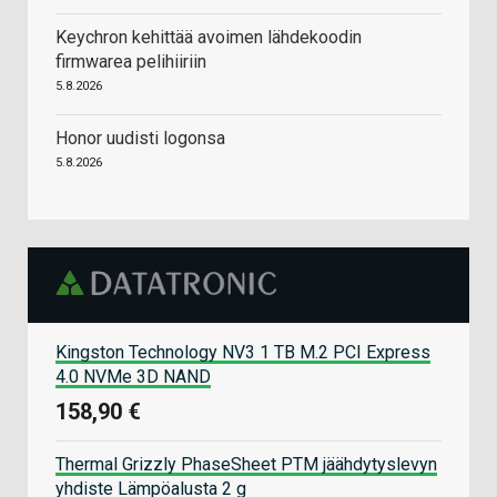
Keychron kehittää avoimen lähdekoodin
firmwarea pelihiiriin
5.8.2026
Honor uudisti logonsa
5.8.2026
Kingston Technology NV3 1 TB M.2 PCI Express
4.0 NVMe 3D NAND
158,90 €
Thermal Grizzly PhaseSheet PTM jäähdytyslevyn
yhdiste Lämpöalusta 2 g