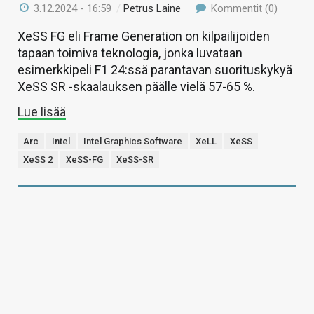
3.12.2024 - 16:59
/
Petrus Laine
Kommentit (0)
XeSS FG eli Frame Generation on kilpailijoiden
tapaan toimiva teknologia, jonka luvataan
esimerkkipeli F1 24:ssä parantavan suorituskykyä
XeSS SR -skaalauksen päälle vielä 57-65 %.
Lue lisää
Arc
Intel
Intel Graphics Software
XeLL
XeSS
XeSS 2
XeSS-FG
XeSS-SR