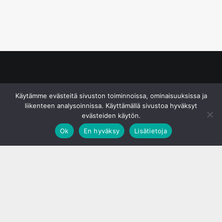
© S&J Media Oy
Käytämme evästeitä sivuston toiminnoissa, ominaisuuksissa ja
liikenteen analysoinnissa. Käyttämällä sivustoa hyväksyt
evästeiden käytön.
Ok
En hyväksy
Lisätietoja
;