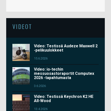
VIDEOT
Video: Testissä Audeze Maxwell 2
-pelikuulokkeet
15.6.2026
Video: io-techin
messuosastoraportit Computex
2026 -tapahtumasta
3.6.2026
Video: Testissä Keychron K2 HE
All-Wood
13.4.2026