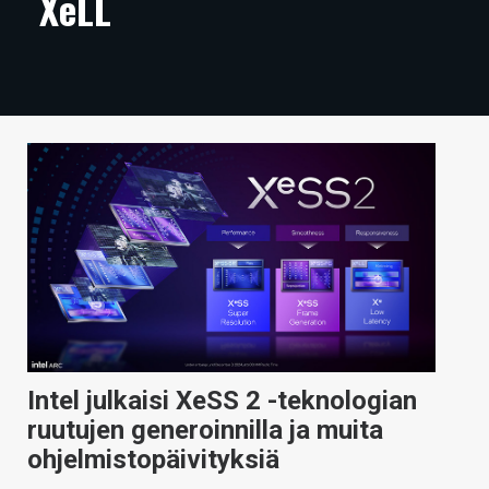
XeLL
ARTIKKELIT
VIDEOT
TECHBBS
TIETOA
HINTA.FI
KAUPPA
VAIHDA TEEMA
Intel julkaisi XeSS 2 -teknologian
HAKU
ruutujen generoinnilla ja muita
ohjelmistopäivityksiä