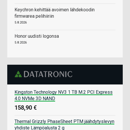
Keychron kehittää avoimen lähdekoodin
firmwarea pelihiiriin
5.8.2026
Honor uudisti logonsa
5.8.2026
Kingston Technology NV3 1 TB M.2 PCI Express
4.0 NVMe 3D NAND
158,90 €
Thermal Grizzly PhaseSheet PTM jäähdytyslevyn
yhdiste Lämpöalusta 2 g