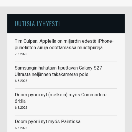
UUTISIA LYHYESTI
Tim Culpan: Applella on miljardin edestä iPhone-
puhelinten siruja odottamassa muistipiirejä
7.8.2026
Samsungin huhutaan tiputtavan Galaxy S27
Ultrasta neljännen takakameran pois
6.8.2026
Doom pyörii nyt (melkein) myös Commodore
64:llä
6.8.2026
Doom pyörii nyt myös Paintissa
6.8.2026