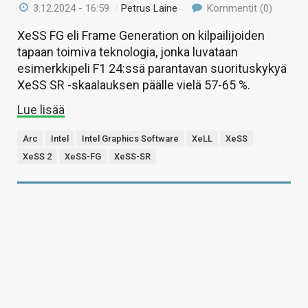
3.12.2024 - 16:59
/
Petrus Laine
Kommentit (0)
XeSS FG eli Frame Generation on kilpailijoiden
tapaan toimiva teknologia, jonka luvataan
esimerkkipeli F1 24:ssä parantavan suorituskykyä
XeSS SR -skaalauksen päälle vielä 57-65 %.
Lue lisää
Arc
Intel
Intel Graphics Software
XeLL
XeSS
XeSS 2
XeSS-FG
XeSS-SR