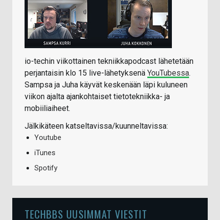
io-techin viikottainen tekniikkapodcast lähetetään
perjantaisin klo 15 live-lähetyksenä
YouTubessa
.
Sampsa ja Juha käyvät keskenään läpi kuluneen
viikon ajalta ajankohtaiset tietotekniikka- ja
mobiiliaiheet.
Jälkikäteen katseltavissa/kuunneltavissa:
Youtube
iTunes
Spotify
TECHBBS UUSIMMAT VIESTIT