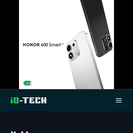
UUTISET