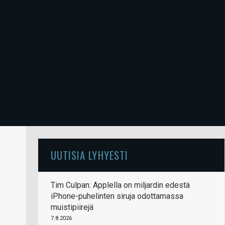
UUTISIA LYHYESTI
Tim Culpan: Applella on miljardin edestä
iPhone-puhelinten siruja odottamassa
muistipiirejä
7.8.2026