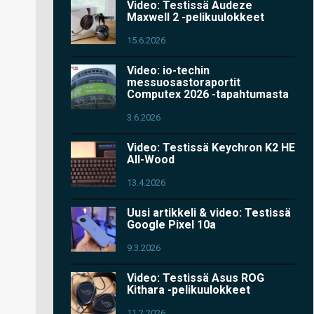
Video: Testissä Audeze
Maxwell 2 -pelikuulokkeet
15.6.2026
Video: io-techin
messuosastoraportit
Computex 2026 -tapahtumasta
3.6.2026
Video: Testissä Keychron K2 HE
All-Wood
13.4.2026
Uusi artikkeli & video: Testissä
Google Pixel 10a
9.3.2026
Video: Testissä Asus ROG
Kithara -pelikuulokkeet
11.2.2026