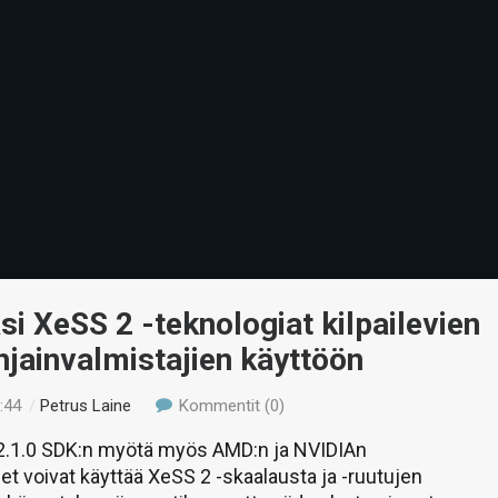
asi XeSS 2 -teknologiat kilpailevien
jainvalmistajien käyttöön
:44
/
Petrus Laine
Kommentit (0)
.1.0 SDK:n myötä myös AMD:n ja NVIDIAn
t voivat käyttää XeSS 2 -skaalausta ja -ruutujen