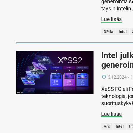
generointia se
täysin Inteli
Lue lisää
DP4a
Intel
Intel ju
generoin
3.12.2024 - 
XeSS FG eli F
teknologia, j
suorituskykyä
Lue lisää
Arc
Intel
In