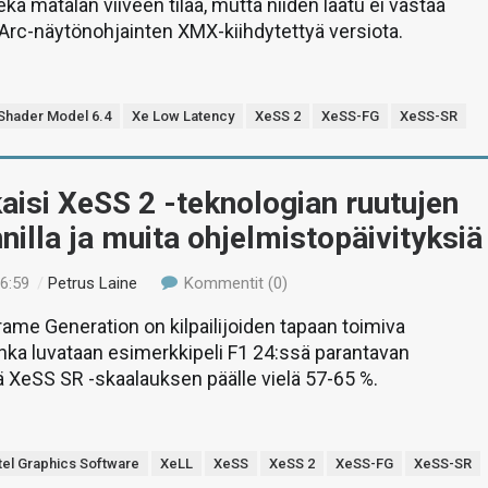
kä matalan viiveen tilaa, mutta niiden laatu ei vastaa
n Arc-näytönohjainten XMX-kiihdytettyä versiota.
Shader Model 6.4
Xe Low Latency
XeSS 2
XeSS-FG
XeSS-SR
lkaisi XeSS 2 -teknologian ruutujen
nilla ja muita ohjelmistopäivityksiä
16:59
/
Petrus Laine
Kommentit (0)
rame Generation on kilpailijoiden tapaan toimiva
onka luvataan esimerkkipeli F1 24:ssä parantavan
 XeSS SR -skaalauksen päälle vielä 57-65 %.
tel Graphics Software
XeLL
XeSS
XeSS 2
XeSS-FG
XeSS-SR