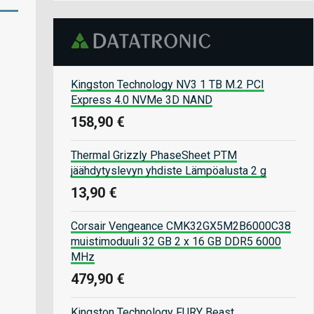
Kingston Technology NV3 1 TB M.2 PCI
Express 4.0 NVMe 3D NAND
158,90 €
Thermal Grizzly PhaseSheet PTM
jäähdytyslevyn yhdiste Lämpöalusta 2 g
13,90 €
Corsair Vengeance CMK32GX5M2B6000C38
muistimoduuli 32 GB 2 x 16 GB DDR5 6000
MHz
479,90 €
Kingston Technology FURY Beast