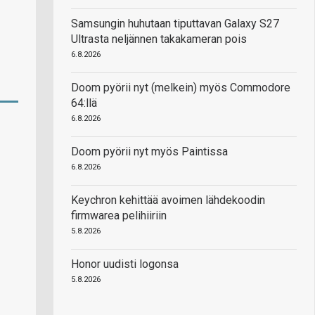
Samsungin huhutaan tiputtavan Galaxy S27
Ultrasta neljännen takakameran pois
6.8.2026
Doom pyörii nyt (melkein) myös Commodore
64:llä
6.8.2026
Doom pyörii nyt myös Paintissa
6.8.2026
Keychron kehittää avoimen lähdekoodin
firmwarea pelihiiriin
5.8.2026
Honor uudisti logonsa
5.8.2026