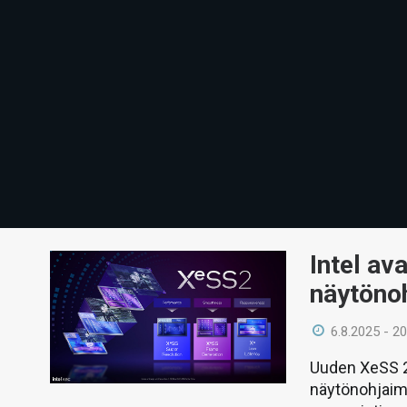
Intel av
näytönoh
6.8.2025 - 20
Uuden XeSS 2
näytönohjaime