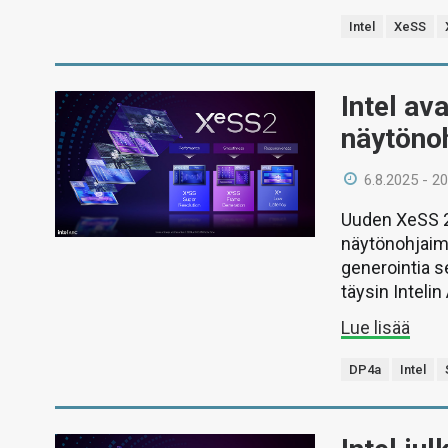
Intel
XeSS
Intel av
näytönoh
6.8.2025 - 20
Uuden XeSS 2
näytönohjaime
generointia se
täysin Inteli
Lue lisää
DP4a
Intel