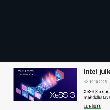
Intel ju
10.10.2025 -
XeSS 3:n uud
mahdollistav
Lue lisää