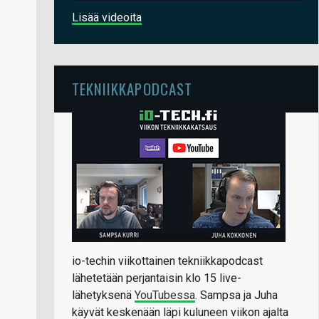
Lisää videoita
TEKNIIKKAPODCAST
io-techin viikottainen tekniikkapodcast
lähetetään perjantaisin klo 15 live-
lähetyksenä
YouTubessa
. Sampsa ja Juha
käyvät keskenään läpi kuluneen viikon ajalta