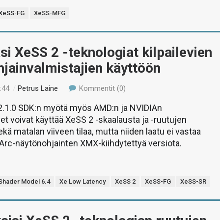
XeSS-FG
XeSS-MFG
asi XeSS 2 -teknologiat kilpailevien
jainvalmistajien käyttöön
:44
/
Petrus Laine
Kommentit (0)
.1.0 SDK:n myötä myös AMD:n ja NVIDIAn
t voivat käyttää XeSS 2 -skaalausta ja -ruutujen
kä matalan viiveen tilaa, mutta niiden laatu ei vastaa
n Arc-näytönohjainten XMX-kiihdytettyä versiota.
Shader Model 6.4
Xe Low Latency
XeSS 2
XeSS-FG
XeSS-SR