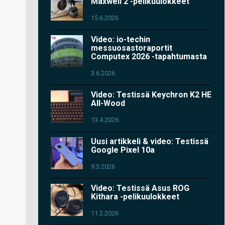
Maxwell 2 -pelikuulokkeet
15.6.2026
Video: io-techin
messuosastoraportit
Computex 2026 -tapahtumasta
3.6.2026
Video: Testissä Keychron K2 HE
All-Wood
13.4.2026
Uusi artikkeli & video: Testissä
Google Pixel 10a
9.3.2026
Video: Testissä Asus ROG
Kithara -pelikuulokkeet
11.2.2026