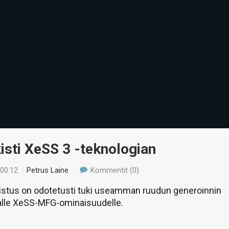
lkisti XeSS 3 -teknologian
 00:12
/
Petrus Laine
Kommentit (0)
istus on odotetusti tuki useamman ruudun generoinnin
alle XeSS-MFG-ominaisuudelle.