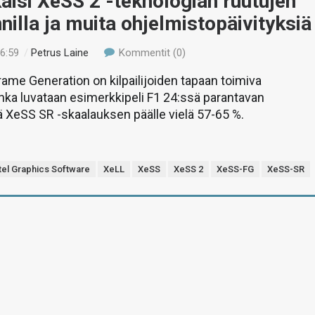
lkaisi XeSS 2 -teknologian ruutujen
nilla ja muita ohjelmistopäivityksiä
16:59
/
Petrus Laine
Kommentit (0)
rame Generation on kilpailijoiden tapaan toimiva
onka luvataan esimerkkipeli F1 24:ssä parantavan
 XeSS SR -skaalauksen päälle vielä 57-65 %.
tel Graphics Software
XeLL
XeSS
XeSS 2
XeSS-FG
XeSS-SR