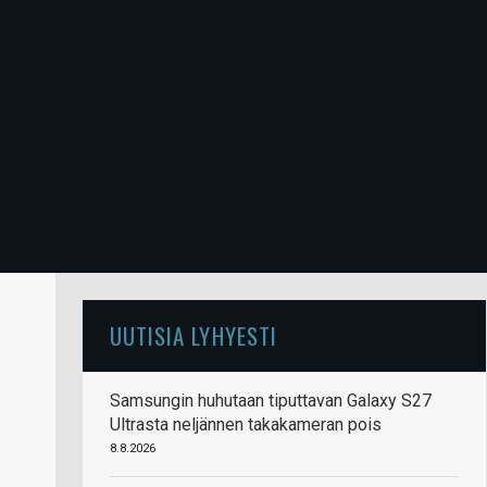
UUTISIA LYHYESTI
Samsungin huhutaan tiputtavan Galaxy S27
Ultrasta neljännen takakameran pois
8.8.2026