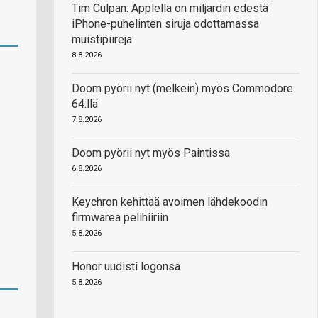
Tim Culpan: Applella on miljardin edestä
iPhone-puhelinten siruja odottamassa
muistipiirejä
8.8.2026
Doom pyörii nyt (melkein) myös Commodore
64:llä
7.8.2026
Doom pyörii nyt myös Paintissa
6.8.2026
Keychron kehittää avoimen lähdekoodin
firmwarea pelihiiriin
5.8.2026
Honor uudisti logonsa
5.8.2026