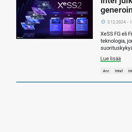
Intel ju
generoin
3.12.2024 - 
XeSS FG eli F
teknologia, j
suorituskykyä
Lue lisää
Arc
Intel
In