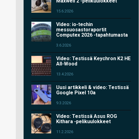
Maxwell 2 -pelikuulokkeet
15.6.2026
Video: io-techin
messuosastoraportit
Computex 2026 -tapahtumasta
3.6.2026
Video: Testissä Keychron K2 HE
All-Wood
13.4.2026
Uusi artikkeli & video: Testissä
Google Pixel 10a
9.3.2026
Video: Testissä Asus ROG
Kithara -pelikuulokkeet
11.2.2026