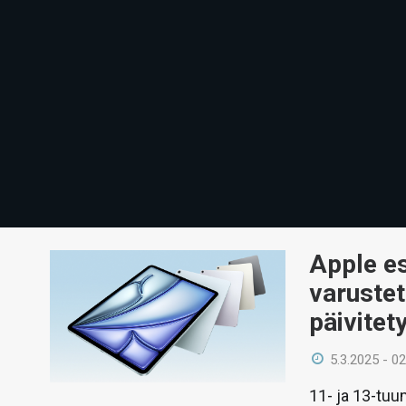
Apple es
varustet
päivitet
5.3.2025 - 02
11- ja 13-tuum