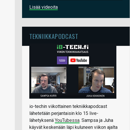
Lisää videoita
TEKNIIKKAPODCAST
io-techin viikottainen tekniikkapodcast
lähetetään perjantaisin klo 15 live-
lähetyksenä
YouTubessa
. Sampsa ja Juha
käyvät keskenään läpi kuluneen viikon ajalta