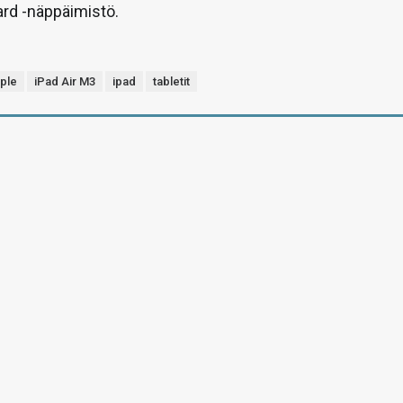
rd -näppäimistö.
ple
iPad Air M3
ipad
tabletit