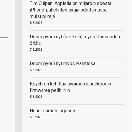
Tim Culpan: Applella on miljardin edestä
iPhone-puhelinten siruja odottamassa
muistipiirejä
8.8.2026
Doom pyörii nyt (melkein) myös Commodore
64:llä
7.8.2026
Doom pyörii nyt myös Paintissa
6.8.2026
Keychron kehittää avoimen lähdekoodin
firmwarea pelihiiriin
5.8.2026
Honor uudisti logonsa
5.8.2026