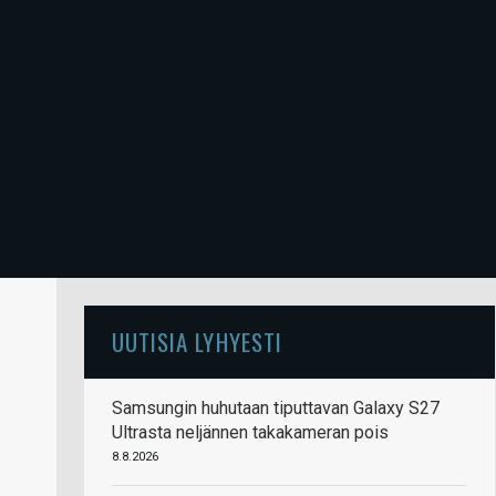
UUTISIA LYHYESTI
Samsungin huhutaan tiputtavan Galaxy S27
Ultrasta neljännen takakameran pois
8.8.2026