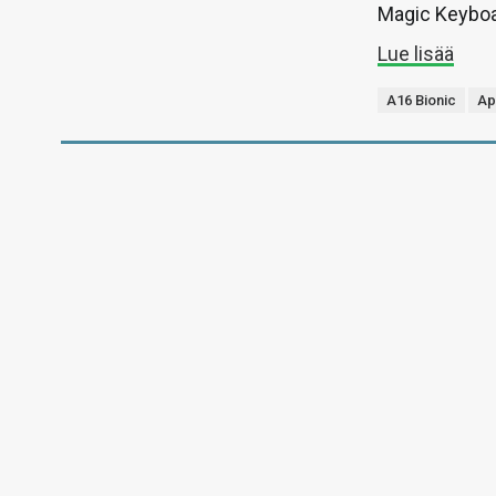
Magic Keyboa
Lue lisää
A16 Bionic
Ap