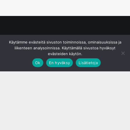
© S&J Media Oy
Käytämme evästeitä sivuston toiminnoissa, ominaisuuksissa ja
liikenteen analysoinnissa. Käyttämällä sivustoa hyväksyt
evästeiden käytön.
Ok
En hyväksy
Lisätietoja
;