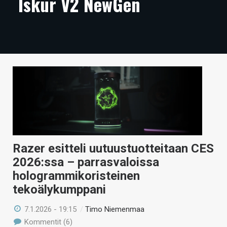
Iskur V2 NewGen
ARTIKKELIT
VIDEOT
TECHBBS
TIETOA
HINTA.FI
KAUPPA
VAIHDA TEEMA
Razer esitteli uutuustuotteitaan CES
2026:ssa – parrasvaloissa
hologrammikoristeinen
tekoälykumppani
HAKU
7.1.2026 - 19:15
/
Timo Niemenmaa
Kommentit (6)