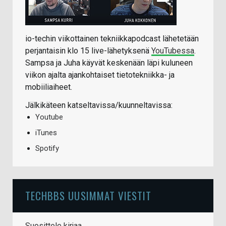
io-techin viikottainen tekniikkapodcast lähetetään
perjantaisin klo 15 live-lähetyksenä
YouTubessa
.
Sampsa ja Juha käyvät keskenään läpi kuluneen
viikon ajalta ajankohtaiset tietotekniikka- ja
mobiiliaiheet.
Jälkikäteen katseltavissa/kuunneltavissa:
Youtube
iTunes
Spotify
TECHBBS UUSIMMAT VIESTIT
Suosittele kirjaa