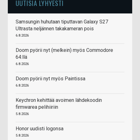
UUTISIA LYHYESTI
Samsungin huhutaan tiputtavan Galaxy S27
Ultrasta neljännen takakameran pois
6.8.2026
Doom pyörii nyt (melkein) myös Commodore
64:llä
6.8.2026
Doom pyörii nyt myös Paintissa
6.8.2026
Keychron kehittää avoimen lähdekoodin
firmwarea pelihiiriin
5.8.2026
Honor uudisti logonsa
5.8.2026