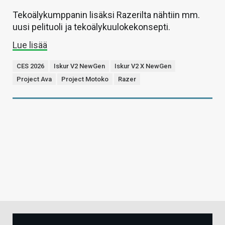
Tekoälykumppanin lisäksi Razerilta nähtiin mm.
uusi pelituoli ja tekoälykuulokekonsepti.
Lue lisää
CES 2026
Iskur V2 NewGen
Iskur V2 X NewGen
Project Ava
Project Motoko
Razer