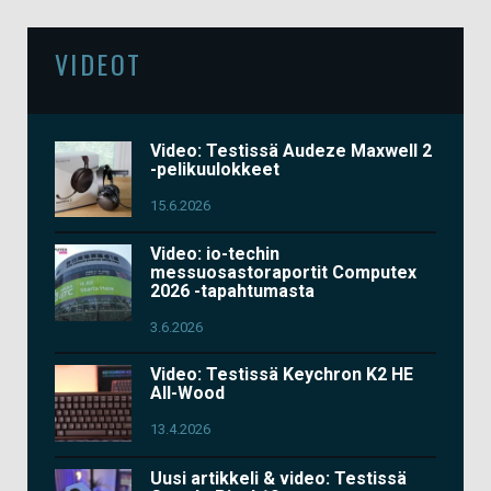
VIDEOT
Video: Testissä Audeze Maxwell 2
-pelikuulokkeet
15.6.2026
Video: io-techin
messuosastoraportit Computex
2026 -tapahtumasta
3.6.2026
Video: Testissä Keychron K2 HE
All-Wood
13.4.2026
Uusi artikkeli & video: Testissä