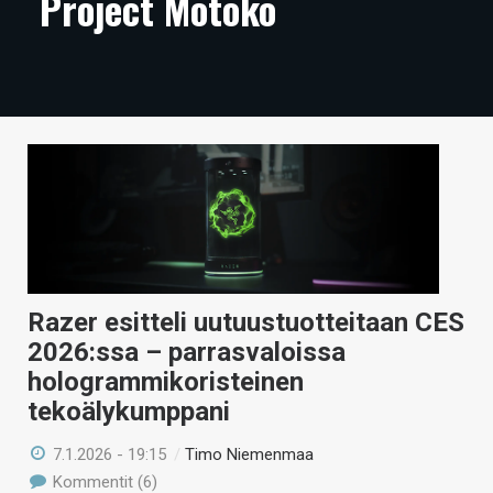
Project Motoko
ARTIKKELIT
VIDEOT
TECHBBS
TIETOA
HINTA.FI
KAUPPA
VAIHDA TEEMA
Razer esitteli uutuustuotteitaan CES
2026:ssa – parrasvaloissa
hologrammikoristeinen
tekoälykumppani
HAKU
7.1.2026 - 19:15
/
Timo Niemenmaa
Kommentit (6)