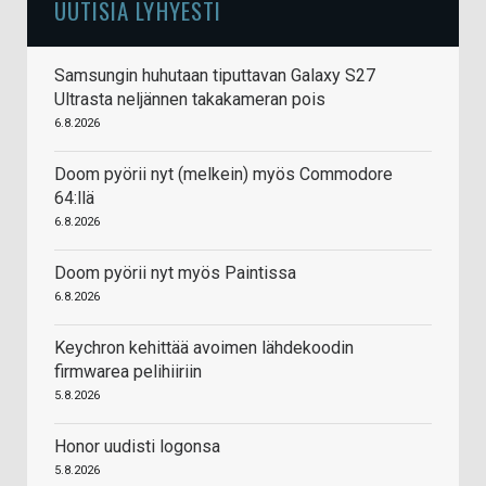
UUTISIA LYHYESTI
Samsungin huhutaan tiputtavan Galaxy S27
Ultrasta neljännen takakameran pois
6.8.2026
Doom pyörii nyt (melkein) myös Commodore
64:llä
6.8.2026
Doom pyörii nyt myös Paintissa
6.8.2026
Keychron kehittää avoimen lähdekoodin
firmwarea pelihiiriin
5.8.2026
Honor uudisti logonsa
5.8.2026