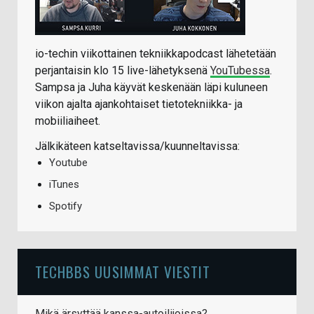
io-techin viikottainen tekniikkapodcast lähetetään
perjantaisin klo 15 live-lähetyksenä
YouTubessa
.
Sampsa ja Juha käyvät keskenään läpi kuluneen
viikon ajalta ajankohtaiset tietotekniikka- ja
mobiiliaiheet.
Jälkikäteen katseltavissa/kuunneltavissa:
Youtube
iTunes
Spotify
TECHBBS UUSIMMAT VIESTIT
Mikä ärsyttää kanssa-autoilijoissa?