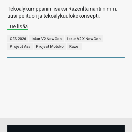
Tekoälykumppanin lisäksi Razerilta nähtiin mm.
uusi pelituoli ja tekoälykuulokekonsepti.
Lue lisää
CES 2026
Iskur V2 NewGen
Iskur V2 X NewGen
Project Ava
Project Motoko
Razer