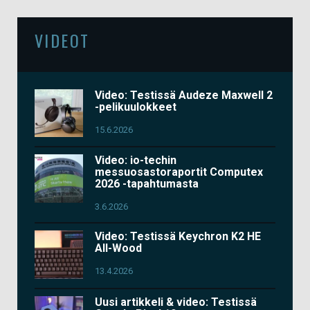
VIDEOT
Video: Testissä Audeze Maxwell 2
-pelikuulokkeet
15.6.2026
Video: io-techin
messuosastoraportit Computex
2026 -tapahtumasta
3.6.2026
Video: Testissä Keychron K2 HE
All-Wood
13.4.2026
Uusi artikkeli & video: Testissä