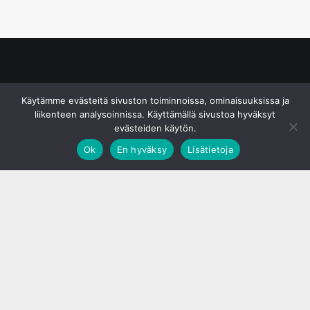
© S&J Media Oy
Käytämme evästeitä sivuston toiminnoissa, ominaisuuksissa ja
liikenteen analysoinnissa. Käyttämällä sivustoa hyväksyt
evästeiden käytön.
Ok
En hyväksy
Lisätietoja
;