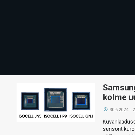
Samsung 
kolme uu
30.6.2024 - 
Kuvanlaaduss
sensorit kur