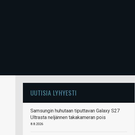
UUTISIA LYHYESTI
Samsungin huhutaan tiputtavan Galaxy S27
Ultrasta neljännen takakameran pois
8.8.2026