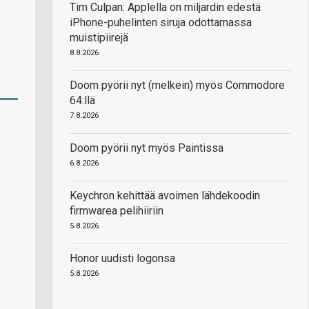
Tim Culpan: Applella on miljardin edestä
iPhone-puhelinten siruja odottamassa
muistipiirejä
8.8.2026
Doom pyörii nyt (melkein) myös Commodore
64:llä
7.8.2026
Doom pyörii nyt myös Paintissa
6.8.2026
Keychron kehittää avoimen lähdekoodin
firmwarea pelihiiriin
5.8.2026
Honor uudisti logonsa
5.8.2026