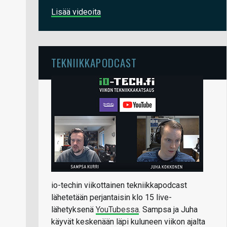
Lisää videoita
TEKNIIKKAPODCAST
io-techin viikottainen tekniikkapodcast
lähetetään perjantaisin klo 15 live-
lähetyksenä
YouTubessa
. Sampsa ja Juha
käyvät keskenään läpi kuluneen viikon ajalta