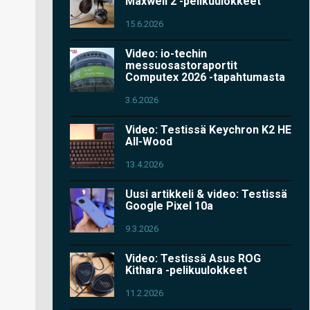
Maxwell 2 -pelikuulokkeet
15.6.2026
Video: io-techin
messuosastoraportit
Computex 2026 -tapahtumasta
3.6.2026
Video: Testissä Keychron K2 HE
All-Wood
13.4.2026
Uusi artikkeli & video: Testissä
Google Pixel 10a
9.3.2026
Video: Testissä Asus ROG
Kithara -pelikuulokkeet
11.2.2026