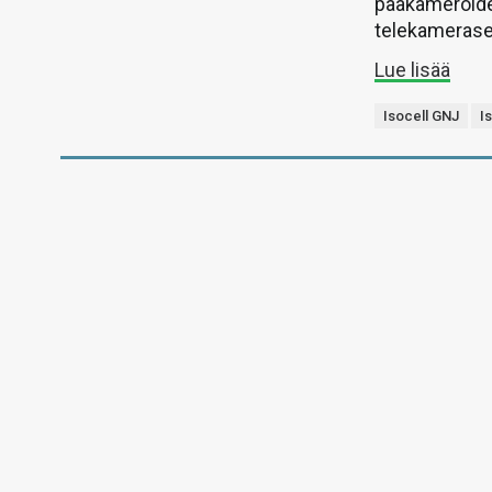
pääkameroide
telekamerase
Lue lisää
Isocell GNJ
I