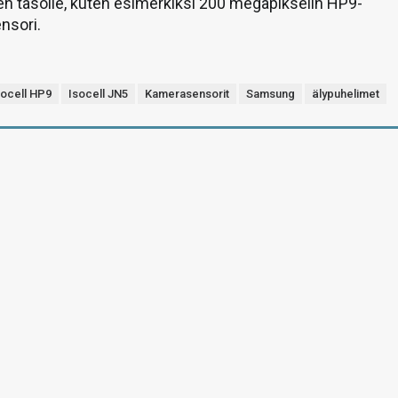
n tasolle, kuten esimerkiksi 200 megapikselin HP9-
nsori.
socell HP9
Isocell JN5
Kamerasensorit
Samsung
älypuhelimet