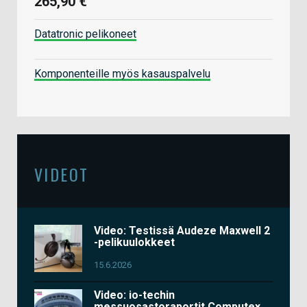
265,90 €
Datatronic pelikoneet
Komponenteille myös kasauspalvelu
VIDEOT
Video: Testissä Audeze Maxwell 2
-pelikuulokkeet
15.6.2026
Video: io-techin
messuosastoraportit Computex