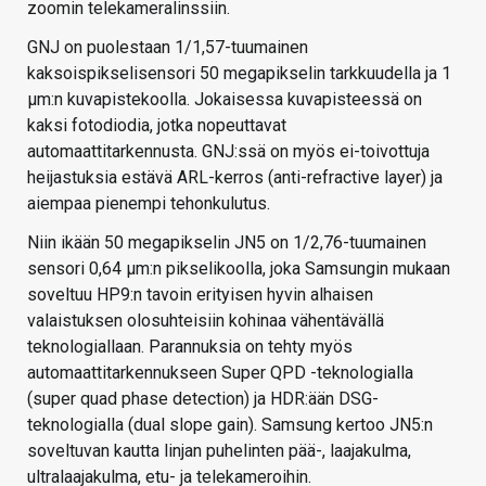
zoomin telekameralinssiin.
GNJ on puolestaan 1/1,57-tuumainen
kaksoispikselisensori 50 megapikselin tarkkuudella ja 1
μm:n kuvapistekoolla. Jokaisessa kuvapisteessä on
kaksi fotodiodia, jotka nopeuttavat
automaattitarkennusta. GNJ:ssä on myös ei-toivottuja
heijastuksia estävä ARL-kerros (anti-refractive layer) ja
aiempaa pienempi tehonkulutus.
Niin ikään 50 megapikselin JN5 on 1/2,76-tuumainen
sensori 0,64 μm:n pikselikoolla, joka Samsungin mukaan
soveltuu HP9:n tavoin erityisen hyvin alhaisen
valaistuksen olosuhteisiin kohinaa vähentävällä
teknologiallaan. Parannuksia on tehty myös
automaattitarkennukseen Super QPD -teknologialla
(super quad phase detection) ja HDR:ään DSG-
teknologialla (dual slope gain). Samsung kertoo JN5:n
soveltuvan kautta linjan puhelinten pää-, laajakulma,
ultralaajakulma, etu- ja telekameroihin.