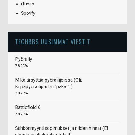
iTunes
Spotify
TECHBBS UUSIMMAT VIESTIT
Pyöräily
7.8.2026
Mikä ärsyttää pyöräilijöissä (Oli:
Kilpapyöräilijöiden "pakat"..)
7.8.2026
Battlefield 6
7.8.2026
Sähkönmyyntisopimukset ja niiden hinnat (EI
yleistä sähkökeskustelua!)