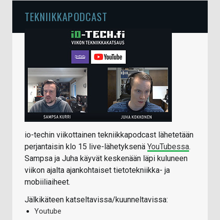
TEKNIIKKAPODCAST
io-techin viikottainen tekniikkapodcast lähetetään
perjantaisin klo 15 live-lähetyksenä
YouTubessa
.
Sampsa ja Juha käyvät keskenään läpi kuluneen
viikon ajalta ajankohtaiset tietotekniikka- ja
mobiiliaiheet.
Jälkikäteen katseltavissa/kuunneltavissa:
Youtube