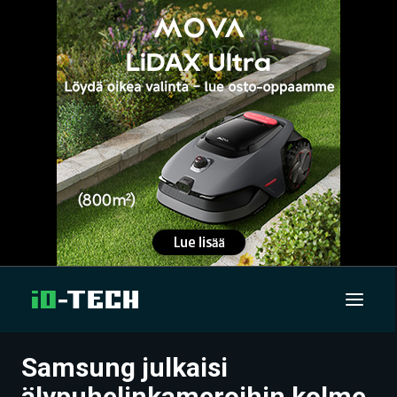
Samsung julkaisi
UUTISET
älypuhelinkameroihin kolme