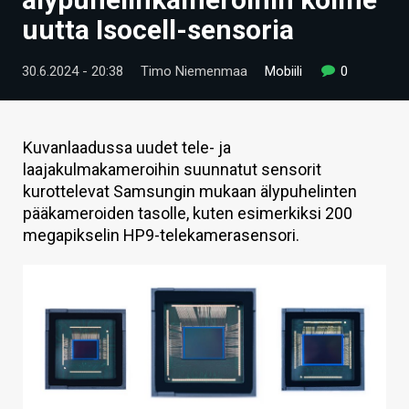
ARTIKKELIT
uutta Isocell-sensoria
VIDEOT
30.6.2024 - 20:38
Timo Niemenmaa
Mobiili
0
TECHBBS
TIETOA
Kuvanlaadussa uudet tele- ja
laajakulmakameroihin suunnatut sensorit
HINTA.FI
kurottelevat Samsungin mukaan älypuhelinten
pääkameroiden tasolle, kuten esimerkiksi 200
KAUPPA
megapikselin HP9-telekamerasensori.
VAIHDA TEEMA
HAKU