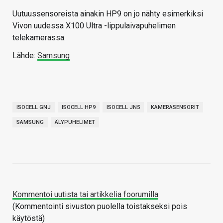
Uutuussensoreista ainakin HP9 on jo nähty esimerkiksi
Vivon uudessa X100 Ultra -lippulaivapuhelimen
telekamerassa.
Lähde:
Samsung
ISOCELL GNJ
ISOCELL HP9
ISOCELL JN5
KAMERASENSORIT
SAMSUNG
ÄLYPUHELIMET
Kommentoi uutista tai artikkelia foorumilla
(Kommentointi sivuston puolella toistakseksi pois
käytöstä)