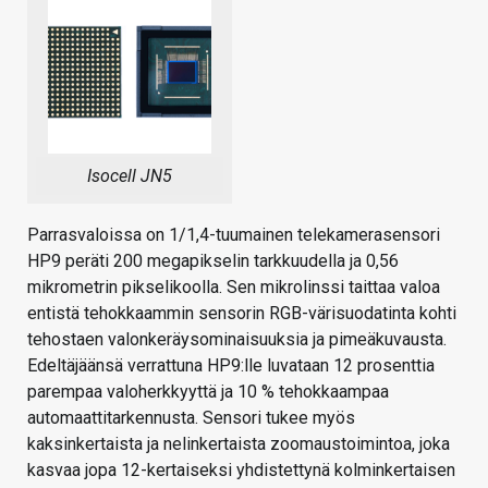
Isocell JN5
Parrasvaloissa on 1/1,4-tuumainen telekamerasensori
HP9 peräti 200 megapikselin tarkkuudella ja 0,56
mikrometrin pikselikoolla. Sen mikrolinssi taittaa valoa
entistä tehokkaammin sensorin RGB-värisuodatinta kohti
tehostaen valonkeräysominaisuuksia ja pimeäkuvausta.
Edeltäjäänsä verrattuna HP9:lle luvataan 12 prosenttia
parempaa valoherkkyyttä ja 10 % tehokkaampaa
automaattitarkennusta. Sensori tukee myös
kaksinkertaista ja nelinkertaista zoomaustoimintoa, joka
kasvaa jopa 12-kertaiseksi yhdistettynä kolminkertaisen