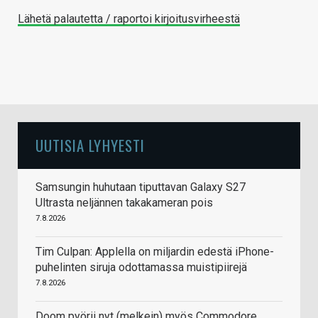
Lähetä palautetta / raportoi kirjoitusvirheestä
UUTISIA LYHYESTI
Samsungin huhutaan tiputtavan Galaxy S27
Ultrasta neljännen takakameran pois
7.8.2026
Tim Culpan: Applella on miljardin edestä iPhone-
puhelinten siruja odottamassa muistipiirejä
7.8.2026
Doom pyörii nyt (melkein) myös Commodore