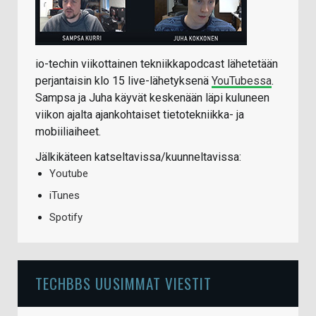
io-techin viikottainen tekniikkapodcast lähetetään
perjantaisin klo 15 live-lähetyksenä
YouTubessa
.
Sampsa ja Juha käyvät keskenään läpi kuluneen
viikon ajalta ajankohtaiset tietotekniikka- ja
mobiiliaiheet.
Jälkikäteen katseltavissa/kuunneltavissa:
Youtube
iTunes
Spotify
TECHBBS UUSIMMAT VIESTIT