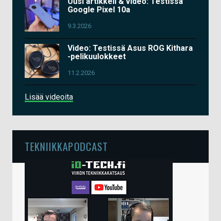
Uusi artikkeli & video: Testissä
Google Pixel 10a
9.3.2026
Video: Testissä Asus ROG Kithara
-pelikuulokkeet
11.2.2026
Lisää videoita
TEKNIIKKAPODCAST