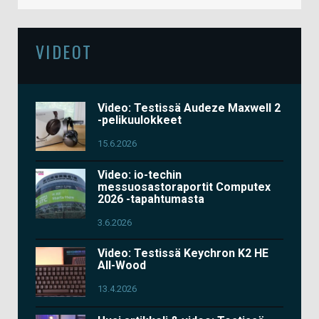
VIDEOT
Video: Testissä Audeze Maxwell 2
-pelikuulokkeet
15.6.2026
Video: io-techin
messuosastoraportit Computex
2026 -tapahtumasta
3.6.2026
Video: Testissä Keychron K2 HE
All-Wood
13.4.2026