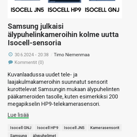
Samsung julkaisi
älypuhelinkameroihin kolme uutta
Isocell-sensoria
30.6.2024 - 20:38
/
Timo Niemenmaa
Kommentit (0)
Kuvanlaadussa uudet tele- ja
laajakulmakameroihin suunnatut sensorit
kurottelevat Samsungin mukaan älypuhelinten
pääkameroiden tasolle, kuten esimerkiksi 200
megapikselin HP9-telekamerasensori.
Lue lisää
Isocell GNJ
Isocell HP9
Isocell JN5
Kamerasensorit
Samsung
älypuhelimet