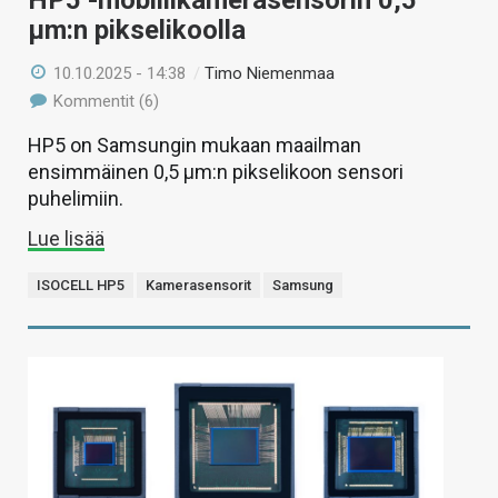
HP5 -mobiilikamerasensorin 0,5
µm:n pikselikoolla
10.10.2025 - 14:38
/
Timo Niemenmaa
Kommentit (6)
HP5 on Samsungin mukaan maailman
ensimmäinen 0,5 µm:n pikselikoon sensori
puhelimiin.
Lue lisää
ISOCELL HP5
Kamerasensorit
Samsung