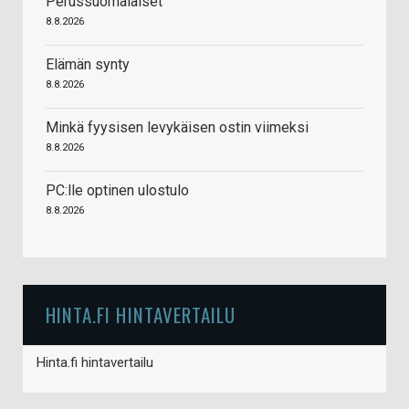
Perussuomalaiset
8.8.2026
Elämän synty
8.8.2026
Minkä fyysisen levykäisen ostin viimeksi
8.8.2026
PC:lle optinen ulostulo
8.8.2026
HINTA.FI HINTAVERTAILU
Hinta.fi hintavertailu