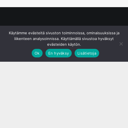
© S&J Media Oy
Käytämme evästeitä sivuston toiminnoissa, ominaisuuksissa ja
liikenteen analysoinnissa. Käyttämällä sivustoa hyväksyt
evästeiden käytön.
Ok
En hyväksy
Lisätietoja
;