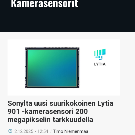
Kamerasensorit
ARTIKKELIT
VIDEOT
TECHBBS
TIETOA
HINTA.FI
KAUPPA
VAIHDA TEEMA
Sonylta uusi suurikokoinen Lytia
901 -kamerasensori 200
HAKU
megapikselin tarkkuudella
2.12.2025 - 12:54
/
Timo Niemenmaa