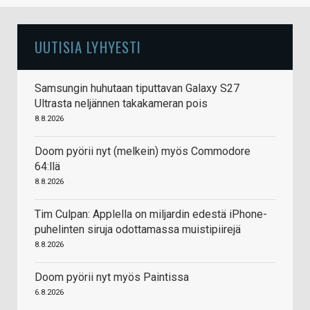
UUTISIA LYHYESTI
Samsungin huhutaan tiputtavan Galaxy S27
Ultrasta neljännen takakameran pois
8.8.2026
Doom pyörii nyt (melkein) myös Commodore
64:llä
8.8.2026
Tim Culpan: Applella on miljardin edestä iPhone-
puhelinten siruja odottamassa muistipiirejä
8.8.2026
Doom pyörii nyt myös Paintissa
6.8.2026