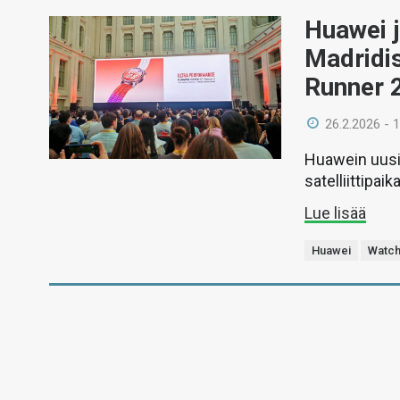
Huawei j
Madridis
Runner 2
26.2.2026 - 
Huawein uusi
satelliittipa
Lue lisää
Huawei
Watch