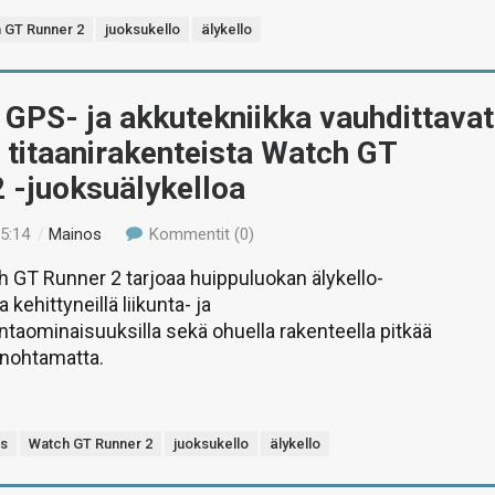
 GT Runner 2
juoksukello
älykello
GPS- ja akkutekniikka vauhdittavat
titaanirakenteista Watch GT
 -juoksuälykelloa
15:14
/
Mainos
Kommentit (0)
 GT Runner 2 tarjoaa huippuluokan älykello-
kehittyneillä liikunta- ja
taominaisuuksilla sekä ohuella rakenteella pitkää
nohtamatta.
s
Watch GT Runner 2
juoksukello
älykello