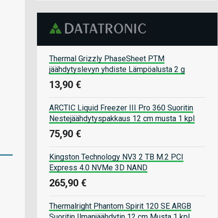
Thermal Grizzly PhaseSheet PTM
jäähdytyslevyn yhdiste Lämpöalusta 2 g
13,90 €
ARCTIC Liquid Freezer III Pro 360 Suoritin
Nestejäähdytyspakkaus 12 cm musta 1 kpl
75,90 €
Kingston Technology NV3 2 TB M.2 PCI
Express 4.0 NVMe 3D NAND
265,90 €
Thermalright Phantom Spirit 120 SE ARGB
Suoritin Ilmanjäähdytin 12 cm Musta 1 kpl