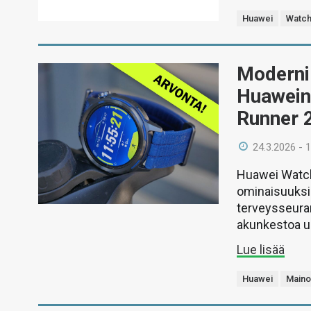
Huawei
Watch
Moderni 
Huawein 
Runner 2
24.3.2026 - 
Huawei Watch
ominaisuuksia 
terveysseuran
akunkestoa u
Lue lisää
Huawei
Maino