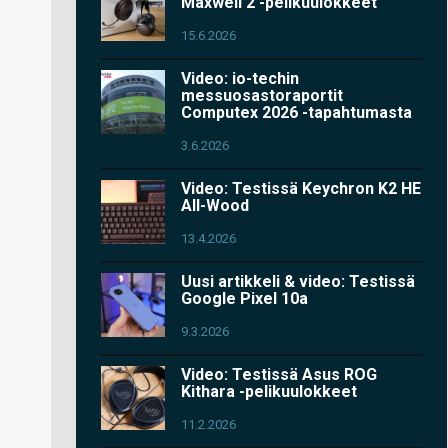
Maxwell 2 -pelikuulokkeet
15.6.2026
Video: io-techin
messuosastoraportit
Computex 2026 -tapahtumasta
3.6.2026
Video: Testissä Keychron K2 HE
All-Wood
13.4.2026
Uusi artikkeli & video: Testissä
Google Pixel 10a
9.3.2026
Video: Testissä Asus ROG
Kithara -pelikuulokkeet
11.2.2026