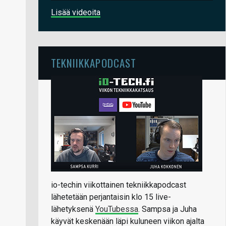
Lisää videoita
TEKNIIKKAPODCAST
io-techin viikottainen tekniikkapodcast
lähetetään perjantaisin klo 15 live-
lähetyksenä
YouTubessa
. Sampsa ja Juha
käyvät keskenään läpi kuluneen viikon ajalta