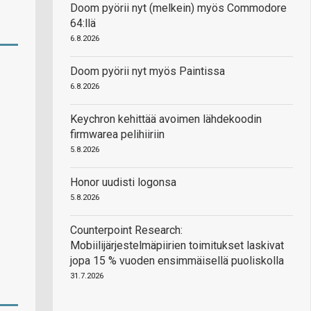
Doom pyörii nyt (melkein) myös Commodore
64:llä
6.8.2026
Doom pyörii nyt myös Paintissa
6.8.2026
Keychron kehittää avoimen lähdekoodin
firmwarea pelihiiriin
5.8.2026
Honor uudisti logonsa
5.8.2026
Counterpoint Research:
Mobiilijärjestelmäpiirien toimitukset laskivat
jopa 15 % vuoden ensimmäisellä puoliskolla
31.7.2026