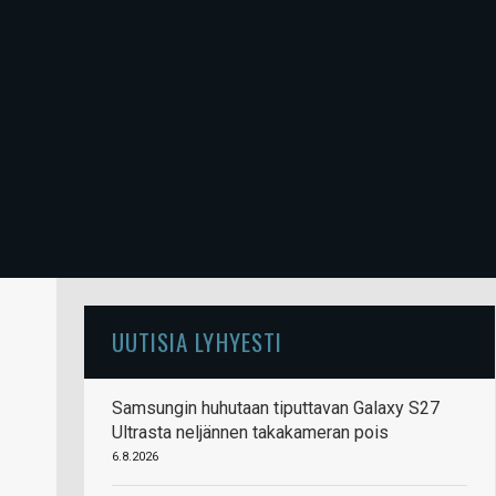
UUTISIA LYHYESTI
Samsungin huhutaan tiputtavan Galaxy S27
Ultrasta neljännen takakameran pois
6.8.2026