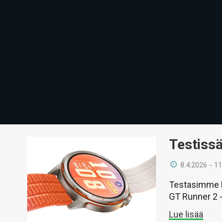
Testiss
8.4.2026 - 11
Testasimme H
GT Runner 2 -
Lue lisää