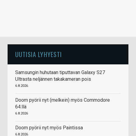
UUTISIA LYHYESTI
Samsungin huhutaan tiputtavan Galaxy S27
Ultrasta neljännen takakameran pois
6.8.2026
Doom pyörii nyt (melkein) myös Commodore
64:llä
6.8.2026
Doom pyörii nyt myös Paintissa
6.8.2026