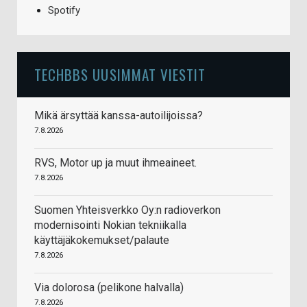
Spotify
TECHBBS UUSIMMAT VIESTIT
Mikä ärsyttää kanssa-autoilijoissa?
7.8.2026
RVS, Motor up ja muut ihmeaineet.
7.8.2026
Suomen Yhteisverkko Oy:n radioverkon
modernisointi Nokian tekniikalla
käyttäjäkokemukset/palaute
7.8.2026
Via dolorosa (pelikone halvalla)
7.8.2026