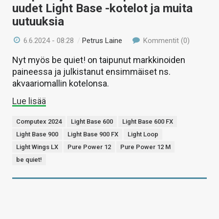
uudet Light Base -kotelot ja muita
uutuuksia
6.6.2024 - 08:28
/
Petrus Laine
Kommentit (0)
Nyt myös be quiet! on taipunut markkinoiden
paineessa ja julkistanut ensimmäiset ns.
akvaariomallin kotelonsa.
Lue lisää
Computex 2024
Light Base 600
Light Base 600 FX
Light Base 900
Light Base 900 FX
Light Loop
Light Wings LX
Pure Power 12
Pure Power 12 M
be quiet!