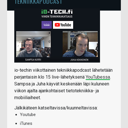
TEKNIIKKAPODCAST
io-techin viikottainen tekniikkapodcast lähetetään
perjantaisin klo 15 live-lähetyksenä
YouTubessa
.
Sampsa ja Juha käyvät keskenään läpi kuluneen
viikon ajalta ajankohtaiset tietotekniikka- ja
mobiiliaiheet.
Jälkikäteen katseltavissa/kuunneltavissa:
Youtube
iTunes