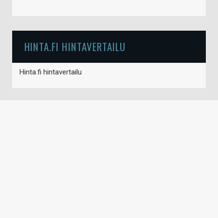
HINTA.FI HINTAVERTAILU
Hinta.fi hintavertailu