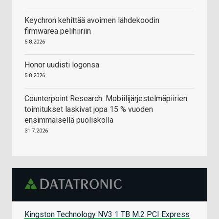
Keychron kehittää avoimen lähdekoodin
firmwarea pelihiiriin
5.8.2026
Honor uudisti logonsa
5.8.2026
Counterpoint Research: Mobiilijärjestelmäpiirien
toimitukset laskivat jopa 15 % vuoden
ensimmäisellä puoliskolla
31.7.2026
Kingston Technology NV3 1 TB M.2 PCI Express