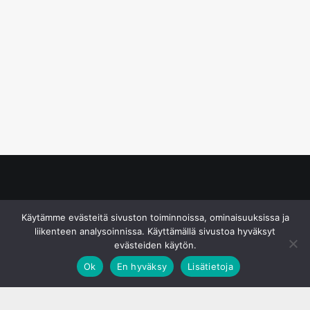
© S&J Media Oy
Käytämme evästeitä sivuston toiminnoissa, ominaisuuksissa ja
liikenteen analysoinnissa. Käyttämällä sivustoa hyväksyt
evästeiden käytön.
Ok
En hyväksy
Lisätietoja
;