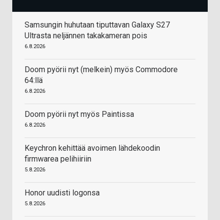
Samsungin huhutaan tiputtavan Galaxy S27
Ultrasta neljännen takakameran pois
6.8.2026
Doom pyörii nyt (melkein) myös Commodore
64:llä
6.8.2026
Doom pyörii nyt myös Paintissa
6.8.2026
Keychron kehittää avoimen lähdekoodin
firmwarea pelihiiriin
5.8.2026
Honor uudisti logonsa
5.8.2026