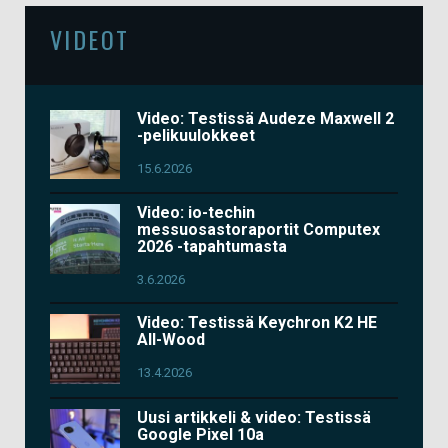
VIDEOT
Video: Testissä Audeze Maxwell 2
-pelikuulokkeet
15.6.2026
Video: io-techin
messuosastoraportit Computex
2026 -tapahtumasta
3.6.2026
Video: Testissä Keychron K2 HE
All-Wood
13.4.2026
Uusi artikkeli & video: Testissä
Google Pixel 10a