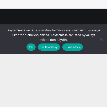
© S&J Media Oy
Käytämme evästeitä sivuston toiminnoissa, ominaisuuksissa ja
liikenteen analysoinnissa. Käyttämällä sivustoa hyväksyt
evästeiden käytön.
Ok
En hyväksy
Lisätietoja
;