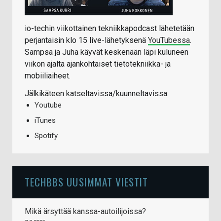
io-techin viikottainen tekniikkapodcast lähetetään
perjantaisin klo 15 live-lähetyksenä
YouTubessa
.
Sampsa ja Juha käyvät keskenään läpi kuluneen
viikon ajalta ajankohtaiset tietotekniikka- ja
mobiiliaiheet.
Jälkikäteen katseltavissa/kuunneltavissa:
Youtube
iTunes
Spotify
TECHBBS UUSIMMAT VIESTIT
Mikä ärsyttää kanssa-autoilijoissa?