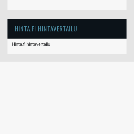
HINTA.FI HINTAVERTAILU
Hinta.fi hintavertailu