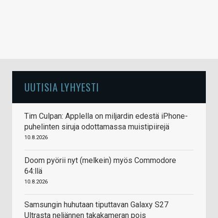
UUTISIA LYHYESTI
Tim Culpan: Applella on miljardin edestä iPhone-
puhelinten siruja odottamassa muistipiirejä
10.8.2026
Doom pyörii nyt (melkein) myös Commodore
64:llä
10.8.2026
Samsungin huhutaan tiputtavan Galaxy S27
Ultrasta neljännen takakameran pois