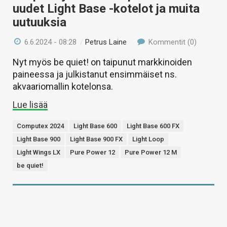
uudet Light Base -kotelot ja muita
uutuuksia
6.6.2024 - 08:28
/
Petrus Laine
Kommentit (0)
Nyt myös be quiet! on taipunut markkinoiden
paineessa ja julkistanut ensimmäiset ns.
akvaariomallin kotelonsa.
Lue lisää
Computex 2024
Light Base 600
Light Base 600 FX
Light Base 900
Light Base 900 FX
Light Loop
Light Wings LX
Pure Power 12
Pure Power 12 M
be quiet!