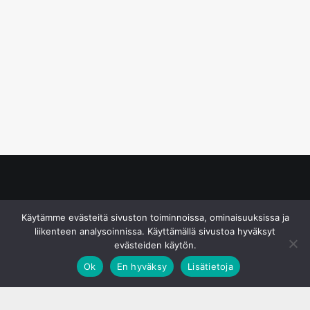
© S&J Media Oy
Käytämme evästeitä sivuston toiminnoissa, ominaisuuksissa ja
liikenteen analysoinnissa. Käyttämällä sivustoa hyväksyt
evästeiden käytön.
Ok
En hyväksy
Lisätietoja
;