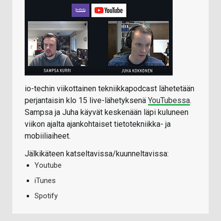
io-techin viikottainen tekniikkapodcast lähetetään
perjantaisin klo 15 live-lähetyksenä
YouTubessa
.
Sampsa ja Juha käyvät keskenään läpi kuluneen
viikon ajalta ajankohtaiset tietotekniikka- ja
mobiiliaiheet.
Jälkikäteen katseltavissa/kuunneltavissa:
Youtube
iTunes
Spotify