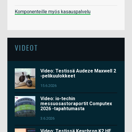
Komponenteille myös kasauspalvelu
VIDEOT
Video: Testissä Audeze Maxwell 2
-pelikuulokkeet
15.6.2026
Video: io-techin
messuosastoraportit Computex
2026 -tapahtumasta
3.6.2026
Video: Testissä Keychron K2 HE