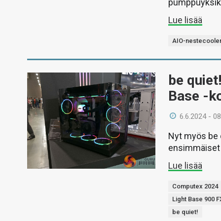
pumppuyksik
Lue lisää
AIO-nestecooler
be quiet
Base -ko
6.6.2024 - 08
Nyt myös be q
ensimmäiset n
Lue lisää
Computex 2024
Light Base 900 F
be quiet!