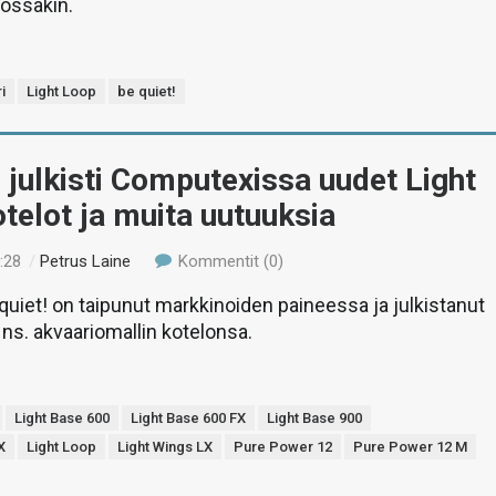
össäkin.
i
Light Loop
be quiet!
! julkisti Computexissa uudet Light
telot ja muita uutuuksia
:28
/
Petrus Laine
Kommentit (0)
uiet! on taipunut markkinoiden paineessa ja julkistanut
s. akvaariomallin kotelonsa.
Light Base 600
Light Base 600 FX
Light Base 900
X
Light Loop
Light Wings LX
Pure Power 12
Pure Power 12 M