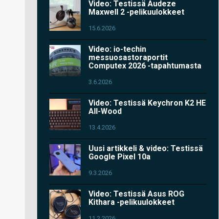
Video: Testissä Audeze
Maxwell 2 -pelikuulokkeet
15.6.2026
Video: io-techin
messuosastoraportit
Computex 2026 -tapahtumasta
3.6.2026
Video: Testissä Keychron K2 HE
All-Wood
13.4.2026
Uusi artikkeli & video: Testissä
Google Pixel 10a
9.3.2026
Video: Testissä Asus ROG
Kithara -pelikuulokkeet
11.2.2026