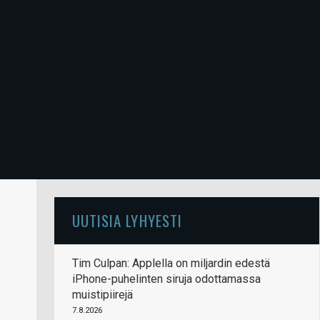
UUTISIA LYHYESTI
Tim Culpan: Applella on miljardin edestä
iPhone-puhelinten siruja odottamassa
muistipiirejä
7.8.2026