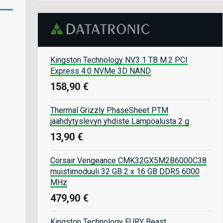
Kingston Technology NV3 1 TB M.2 PCI
Express 4.0 NVMe 3D NAND
158,90 €
Thermal Grizzly PhaseSheet PTM
jäähdytyslevyn yhdiste Lämpöalusta 2 g
13,90 €
Corsair Vengeance CMK32GX5M2B6000C38
muistimoduuli 32 GB 2 x 16 GB DDR5 6000
MHz
479,90 €
Kingston Technology FURY Beast