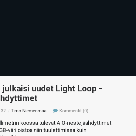
! julkaisi uudet Light Loop -
ähdyttimet
:32
/
Timo Niemenmaa
Kommentit (0)
llimetrin koossa tulevat AIO-nestejäähdyttimet
GB-väriloistoa niin tuulettimissa kuin