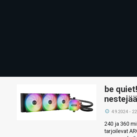
be quiet
nestejä
4.9.2024 - 22
240 ja 360 mi
tarjoilevat AR