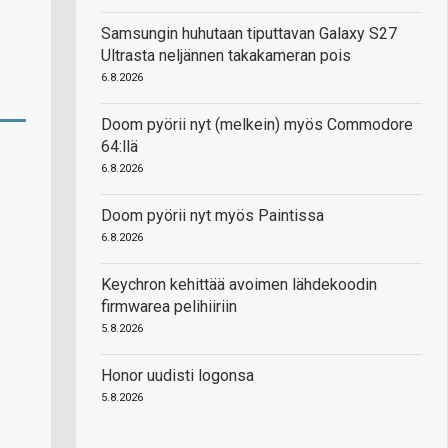
Samsungin huhutaan tiputtavan Galaxy S27
Ultrasta neljännen takakameran pois
6.8.2026
Doom pyörii nyt (melkein) myös Commodore
64:llä
6.8.2026
Doom pyörii nyt myös Paintissa
6.8.2026
Keychron kehittää avoimen lähdekoodin
firmwarea pelihiiriin
5.8.2026
Honor uudisti logonsa
5.8.2026