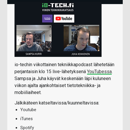
io-techin viikottainen tekniikkapodcast lähetetään
perjantaisin klo 15 live-lähetyksenä
YouTubessa
.
Sampsa ja Juha käyvät keskenään läpi kuluneen
viikon ajalta ajankohtaiset tietotekniikka- ja
mobiiliaiheet.
Jälkikäteen katseltavissa/kuunneltavissa:
Youtube
iTunes
Spotify