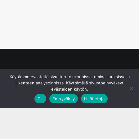
© S&J Media Oy
Käytämme evästeitä sivuston toiminnoissa, ominaisuuksissa ja
liikenteen analysoinnissa. Käyttämällä sivustoa hyväksyt
evästeiden käytön.
Ok
En hyväksy
Lisätietoja
;