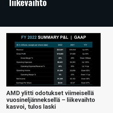
liikevaihto
ARTIKKELIT
VIDEOT
TECHBBS
TIETOA
HINTA.FI
KAUPPA
VAIHDA TEEMA
AMD ylitti odotukset viimeisellä
HAKU
vuosineljänneksellä – liikevaihto
kasvoi, tulos laski