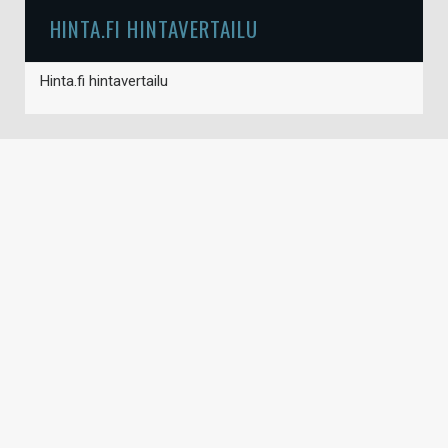
HINTA.FI HINTAVERTAILU
Hinta.fi hintavertailu