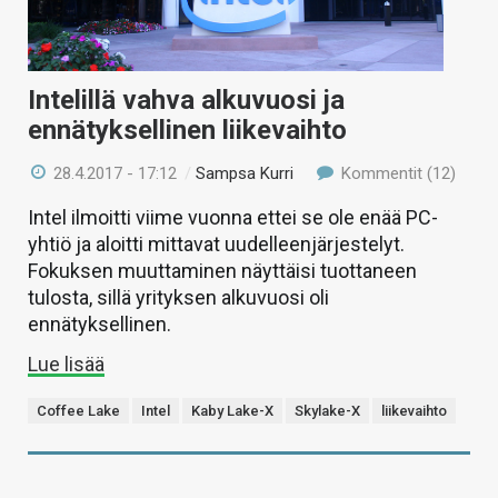
Intelillä vahva alkuvuosi ja
ennätyksellinen liikevaihto
28.4.2017 - 17:12
/
Sampsa Kurri
Kommentit (12)
Intel ilmoitti viime vuonna ettei se ole enää PC-
yhtiö ja aloitti mittavat uudelleenjärjestelyt.
Fokuksen muuttaminen näyttäisi tuottaneen
tulosta, sillä yrityksen alkuvuosi oli
ennätyksellinen.
Lue lisää
Coffee Lake
Intel
Kaby Lake-X
Skylake-X
liikevaihto