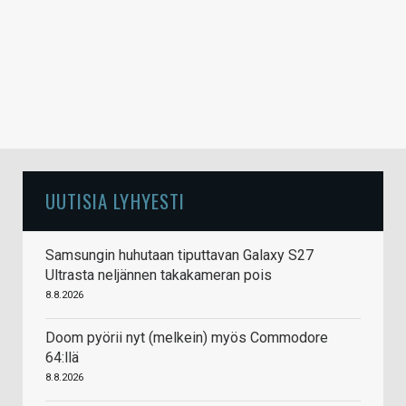
UUTISIA LYHYESTI
Samsungin huhutaan tiputtavan Galaxy S27
Ultrasta neljännen takakameran pois
8.8.2026
Doom pyörii nyt (melkein) myös Commodore
64:llä
8.8.2026