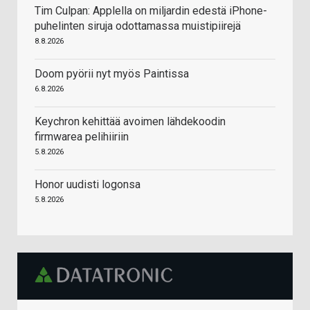
Tim Culpan: Applella on miljardin edestä iPhone-
puhelinten siruja odottamassa muistipiirejä
8.8.2026
Doom pyörii nyt myös Paintissa
6.8.2026
Keychron kehittää avoimen lähdekoodin
firmwarea pelihiiriin
5.8.2026
Honor uudisti logonsa
5.8.2026