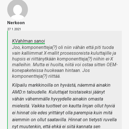
Nerkoon
27.1.2021
KVahlman sanoi
Joo, komponentteja(?) oli niin vähän että piti tuoda
vain kalliimmat X-mallit prosessoreista kuluttajille ja
hupsis ei riittänytkään komponentteja(?) niihin ei-X
malleihin. Mutta ei huolta, niitä voi ostaa sitten OEM-
konepaketeissa huokeaan hintaan. Jos
komponentteja(?) riittää.
Kilpailu markkinoilla on hyvästä, näemmä ainakin
AMD:n taloudelle. Kuluttajat toistaiseksi jäänyt
vähän vähemmälle hyvyydelle ainakin omasta
mielestä. Vaikka tuotteet on kautta linjan ollut
hyviä
ei hinnat ole edes yrittänyt olla
parempia
kuin mitä
aiemmin on ollut saatavilla. Hinnat on tietysti ruvella
nyt muutenkin, että ehkä ei siitä kannata sen