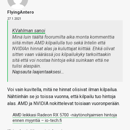
FlyingAntero
27.1.2021
KVahlman sanoi
Minä luin täältä foorumilta aika monta kommenttia
siitä miten AMD kilpailulla tuo sekä Intelin että
NVIDIAn hinnat alas ja kuluttajat kiittää. Ehkä olivat
sitten vaan väärässä jos kilpailukyky tarkoittaakin
sitä että voi nostaa hintoja eikä suinkaan että ne
tulisi alaspäin.
Napsauta laajentaaksesi…
Voi vain kuvitella, mitä ne hinnat olisivat ilman kilpailua.
Nähtiinhän se jo toissa vuonna, että kilpailu tuo hintoja
alas. AMD ja NVIDIA nokittelevat toisiaan vuoronperään.
AMD leikkasi Radeon RX 5700 -näytönohjaimien hintoja
ennen myyntiä – io-tech.fi