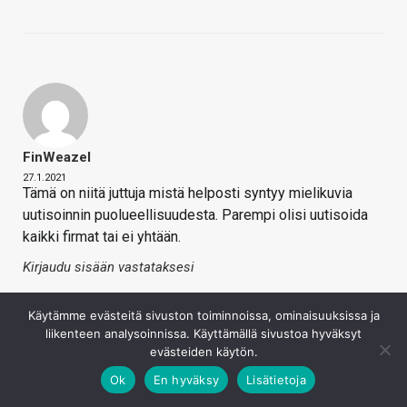
FinWeazel
27.1.2021
Tämä on niitä juttuja mistä helposti syntyy mielikuvia
uutisoinnin puolueellisuudesta. Parempi olisi uutisoida
kaikki firmat tai ei yhtään.
Kirjaudu sisään vastataksesi
Käytämme evästeitä sivuston toiminnoissa, ominaisuuksissa ja
liikenteen analysoinnissa. Käyttämällä sivustoa hyväksyt
evästeiden käytön.
Ok
En hyväksy
Lisätietoja