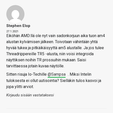
Stephen Elop
27.1.2021
Eiköhän AMD:llä ole nyt vain sadonkorjuun aika tuon am4
alustan kylvämisen jälkeen. Toivotaan vähintään yhtä
hyvää tukea ja pitkäikäisyyttä am5 alustalle. Ja jos tulee
Threadrippereille TR5 -alusta, niin voisi integroida
näyttiksen noihin TR prossuihin mukaan. Saisi
tarvittaessa jotain kuvaa näytölle.
Sitten risuja Io-Techille
@Sampsa
. Miksi Intelin
tuloksesta ei ollut uutisointia? Sielläkin tulos kasvoi ja
jopa ylitti arviot.
Kirjaudu sisään vastataksesi