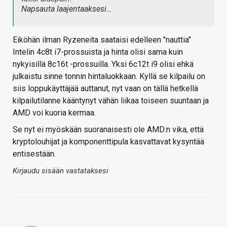
Napsauta laajentaaksesi…
Eiköhän ilman Ryzeneita saataisi edelleen "nauttia"
Intelin 4c8t i7-prossuista ja hinta olisi sama kuin
nykyisillä 8c16t -prossuilla. Yksi 6c12t i9 olisi ehkä
julkaistu sinne tonnin hintaluokkaan. Kyllä se kilpailu on
siis loppukäyttäjää auttanut, nyt vaan on tällä hetkellä
kilpailutilanne kääntynyt vähän liikaa toiseen suuntaan ja
AMD voi kuoria kermaa.
Se nyt ei myöskään suoranaisesti ole AMD:n vika, että
kryptolouhijat ja komponenttipula kasvattavat kysyntää
entisestään.
Kirjaudu sisään vastataksesi