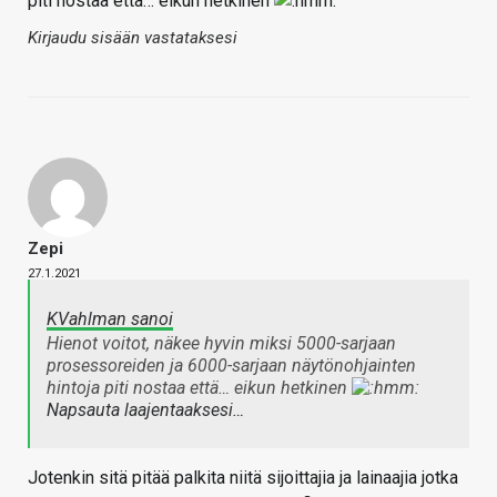
piti nostaa että… eikun hetkinen
Kirjaudu sisään vastataksesi
Zepi
27.1.2021
KVahlman sanoi
Hienot voitot, näkee hyvin miksi 5000-sarjaan
prosessoreiden ja 6000-sarjaan näytönohjainten
hintoja piti nostaa että… eikun hetkinen
Napsauta laajentaaksesi…
Jotenkin sitä pitää palkita niitä sijoittajia ja lainaajia jotka