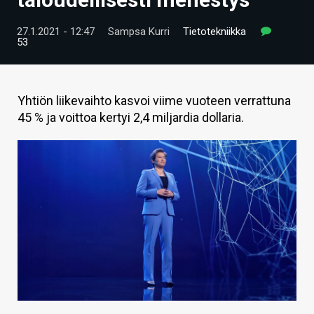
ARTIKKELIT
27.1.2021 - 12:47
Sampsa Kurri
Tietotekniikka
53
VIDEOT
TECHBBS
Yhtiön liikevaihto kasvoi viime vuoteen verrattuna
TIETOA
45 % ja voittoa kertyi 2,4 miljardia dollaria.
HINTA.FI
KAUPPA
VAIHDA TEEMA
HAKU