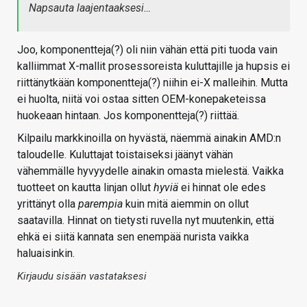
Napsauta laajentaaksesi…
Joo, komponentteja(?) oli niin vähän että piti tuoda vain
kalliimmat X-mallit prosessoreista kuluttajille ja hupsis ei
riittänytkään komponentteja(?) niihin ei-X malleihin. Mutta
ei huolta, niitä voi ostaa sitten OEM-konepaketeissa
huokeaan hintaan. Jos komponentteja(?) riittää.
Kilpailu markkinoilla on hyvästä, näemmä ainakin AMD:n
taloudelle. Kuluttajat toistaiseksi jäänyt vähän
vähemmälle hyvyydelle ainakin omasta mielestä. Vaikka
tuotteet on kautta linjan ollut
hyviä
ei hinnat ole edes
yrittänyt olla
parempia
kuin mitä aiemmin on ollut
saatavilla. Hinnat on tietysti ruvella nyt muutenkin, että
ehkä ei siitä kannata sen enempää nurista vaikka
haluaisinkin.
Kirjaudu sisään vastataksesi