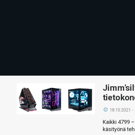
Jimm’sil
tietokon
18.10.2021 -
Kaikki 4799 –
käsityönä teh