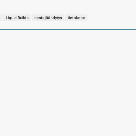
e
Liquid Builds
nestejäähdytys
tietokone