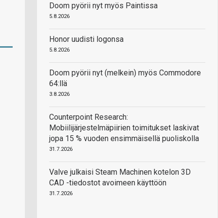
Doom pyörii nyt myös Paintissa
5.8.2026
Honor uudisti logonsa
5.8.2026
Doom pyörii nyt (melkein) myös Commodore
64:llä
3.8.2026
Counterpoint Research:
Mobiilijärjestelmäpiirien toimitukset laskivat
jopa 15 % vuoden ensimmäisellä puoliskolla
31.7.2026
Valve julkaisi Steam Machinen kotelon 3D
CAD -tiedostot avoimeen käyttöön
31.7.2026