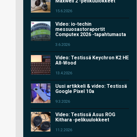
Maxwell 2 -pelikuulokkeet
15.6.2026
Video: io-techin
messuosastoraportit
Computex 2026 -tapahtumasta
3.6.2026
Video: Testissä Keychron K2 HE
All-Wood
13.4.2026
Uusi artikkeli & video: Testissä
Google Pixel 10a
9.3.2026
Video: Testissä Asus ROG
Kithara -pelikuulokkeet
11.2.2026