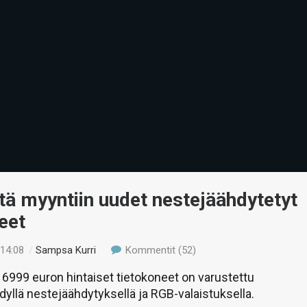
tä myyntiin uudet nestejäähdytetyt
eet
 14:08
/
Sampsa Kurri
Kommentit (52)
 6999 euron hintaiset tietokoneet on varustettu
dyllä nestejäähdytyksellä ja RGB-valaistuksella.