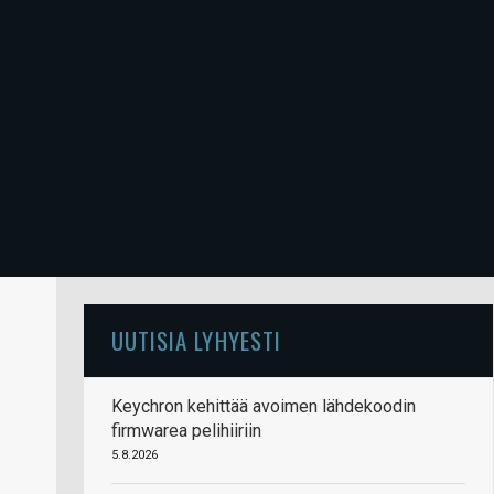
UUTISIA LYHYESTI
Keychron kehittää avoimen lähdekoodin
firmwarea pelihiiriin
5.8.2026