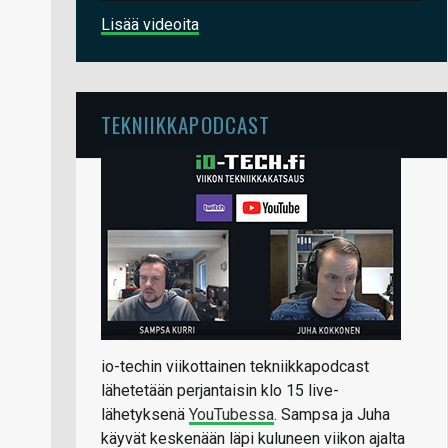
Lisää videoita
TEKNIIKKAPODCAST
io-techin viikottainen tekniikkapodcast
lähetetään perjantaisin klo 15 live-
lähetyksenä
YouTubessa
. Sampsa ja Juha
käyvät keskenään läpi kuluneen viikon ajalta