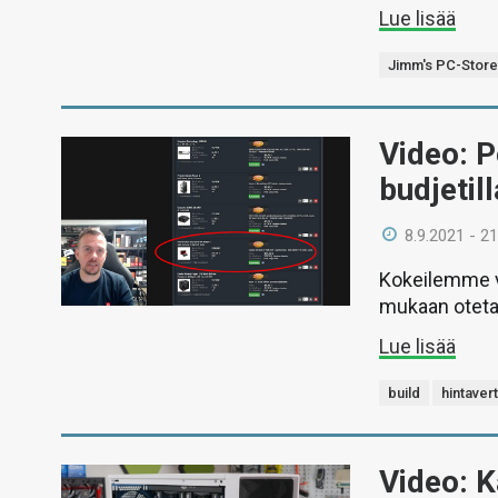
Lue lisää
Jimm's PC-Stor
Video: 
budjetill
8.9.2021 - 21
Kokeilemme vi
mukaan oteta
Lue lisää
build
hintavert
Video: 