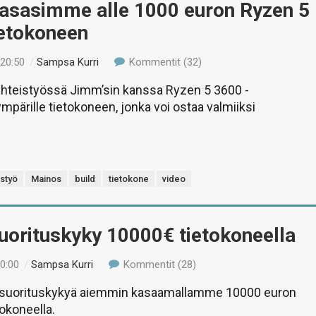
Kasasimme alle 1000 euron Ryzen 5
ietokoneen
 20:50
/
Sampsa Kurri
Kommentit (32)
teistyössä Jimm’sin kanssa Ryzen 5 3600 -
mpärille tietokoneen, jonka voi ostaa valmiiksi
istyö
Mainos
build
tietokone
video
uorituskyky 10000€ tietokoneella
00:00
/
Sampsa Kurri
Kommentit (28)
suorituskykyä aiemmin kasaamallamme 10000 euron
tokoneella.