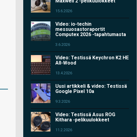
Maxwell 2 -pelikuulokkeet
15.6.2026
Video: io-techin
messuosastoraportit
Computex 2026 -tapahtumasta
3.6.2026
Video: Testissä Keychron K2 HE
All-Wood
13.4.2026
Uusi artikkeli & video: Testissä
Google Pixel 10a
9.3.2026
Video: Testissä Asus ROG
Kithara -pelikuulokkeet
11.2.2026