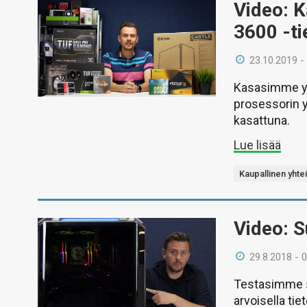
Video: 
3600 -t
23.10.2019 -
Kasasimme yh
prosessorin y
kasattuna.
Lue lisää
Kaupallinen yhte
Video: S
29.8.2018 - 
Testasimme 
arvoisella tie