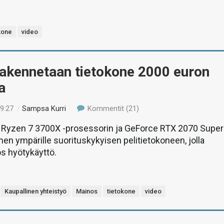
kone
video
Rakennetaan tietokone 2000 euron
a
19:27
/
Sampsa Kurri
Kommentit (21)
yzen 7 3700X -prosessorin ja GeForce RTX 2070 Super
en ympärille suorituskykyisen pelitietokoneen, jolla
s hyötykäyttö.
Kaupallinen yhteistyö
Mainos
tietokone
video