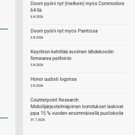
Doom pyörii nyt (melkein) myös Commodore
64:llä
6.8.2026
Doom pyörii nyt myös Paintissa
6.8.2026
Keychron kehittää avoimen lähdekoodin
firmwarea pelihiiriin
5.8.2026
Honor uudisti logonsa
5.8.2026
Counterpoint Research:
Mobiilijärjestelmäpiirien toimitukset laskivat
jopa 15 % vuoden ensimmäisellä puoliskolla
31.7.2026