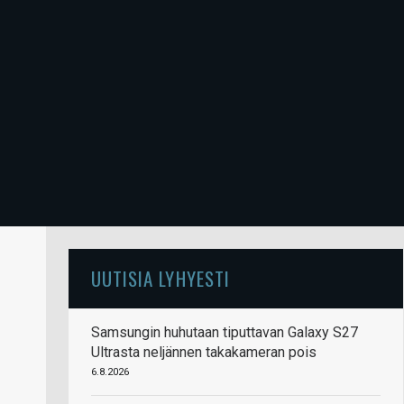
UUTISIA LYHYESTI
Samsungin huhutaan tiputtavan Galaxy S27
Ultrasta neljännen takakameran pois
6.8.2026