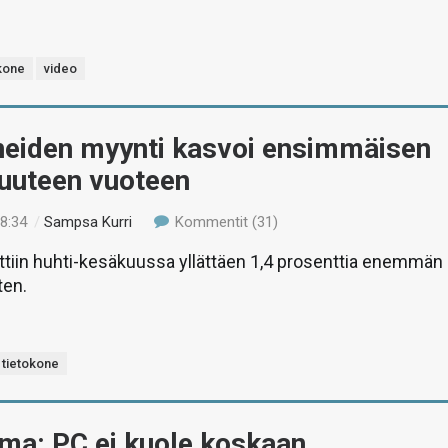
kone
video
neiden myynti kasvoi ensimmäisen
kuuteen vuoteen
18:34
/
Sampsa Kurri
Kommentit (31)
ettiin huhti-kesäkuussa yllättäen 1,4 prosenttia enemmän
ten.
tietokone
ma: PC ei kuole koskaan