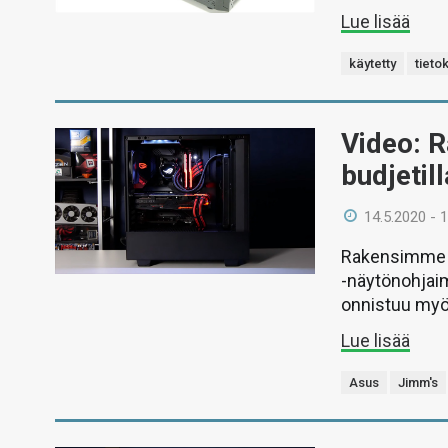
Lue lisää
käytetty
tieto
Video: 
budjetill
14.5.2020 - 
Rakensimme R
-näytönohjaim
onnistuu myö
Lue lisää
Asus
Jimm's