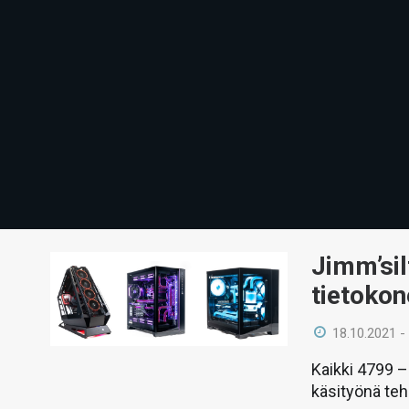
Jimm’sil
tietokon
18.10.2021 -
Kaikki 4799 –
käsityönä teh