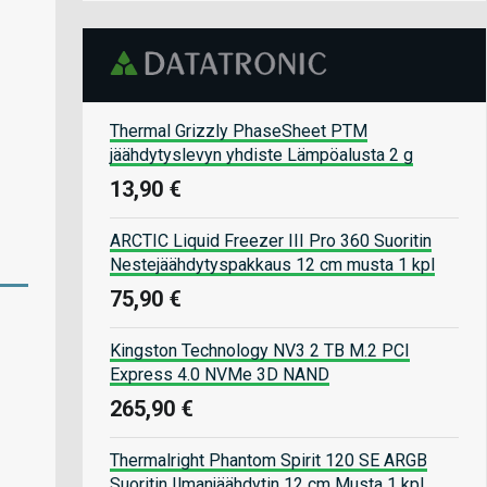
Thermal Grizzly PhaseSheet PTM
jäähdytyslevyn yhdiste Lämpöalusta 2 g
13,90 €
ARCTIC Liquid Freezer III Pro 360 Suoritin
Nestejäähdytyspakkaus 12 cm musta 1 kpl
75,90 €
Kingston Technology NV3 2 TB M.2 PCI
Express 4.0 NVMe 3D NAND
265,90 €
Thermalright Phantom Spirit 120 SE ARGB
Suoritin Ilmanjäähdytin 12 cm Musta 1 kpl