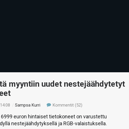
tä myyntiin uudet nestejäähdytetyt
eet
 14:08
/
Sampsa Kurri
Kommentit (52)
 6999 euron hintaiset tietokoneet on varustettu
dyllä nestejäähdytyksellä ja RGB-valaistuksella.