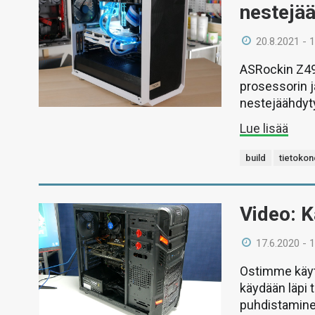
nestejää
20.8.2021 - 
ASRockin Z490
prosessorin j
nestejäähdyt
Lue lisää
build
tietokon
Video: K
17.6.2020 - 
Ostimme käyte
käydään läpi 
puhdistaminen