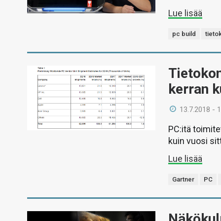
Lue lisää
pc build
tieto
Tietoko
kerran 
13.7.2018 - 
PC:itä toimit
kuin vuosi sit
Lue lisää
Gartner
PC
Näkökul