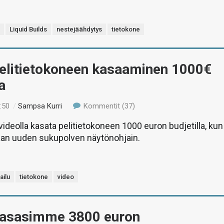
e
Liquid Builds
nestejäähdytys
tietokone
Pelitietokoneen kasaaminen 1000€
a
:50
/
Sampsa Kurri
Kommentit (37)
deolla kasata pelitietokoneen 1000 euron budjetilla, kun
an uuden sukupolven näytönohjain.
ailu
tietokone
video
Kasasimme 3800 euron