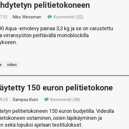
hdytetyn pelitietokoneen
17:51
/
Niko Wessman
Kommentit (52)
 Aqua -emolevy painaa 3,3 kg ja se on varustettu
a virransyötön peittävällä monoblockilla
ykseen.
e
video
äytetty 150 euron pelitietokone
19:25
/
Sampsa Kurri
Kommentit (38)
tyn pelitietokoneen 150 euron budjetilla. Videolla
tietokoneen ostaminen, osien läpikäyminen ja
 sekä lopuksi ajetaan testitulokset.