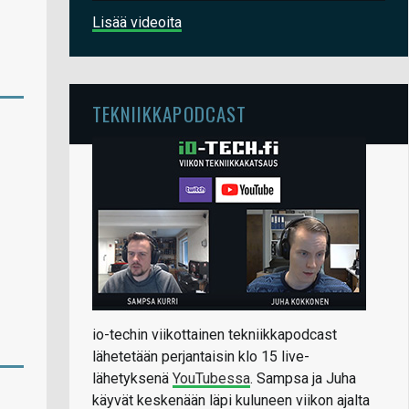
Lisää videoita
TEKNIIKKAPODCAST
io-techin viikottainen tekniikkapodcast
lähetetään perjantaisin klo 15 live-
lähetyksenä
YouTubessa
. Sampsa ja Juha
käyvät keskenään läpi kuluneen viikon ajalta