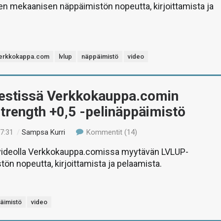
en mekaanisen näppäimistön nopeutta, kirjoittamista ja
erkkokappa.com
lvlup
näppäimistö
video
Testissä Verkkokauppa.comin
trength +0,5 -pelinäppäimistö
17:31
/
Sampsa Kurri
Kommentit (14)
deolla Verkkokauppa.comissa myytävän LVLUP-
tön nopeutta, kirjoittamista ja pelaamista.
äimistö
video