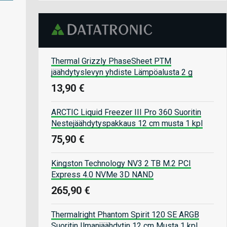
Thermal Grizzly PhaseSheet PTM
jäähdytyslevyn yhdiste Lämpöalusta 2 g
13,90 €
ARCTIC Liquid Freezer III Pro 360 Suoritin
Nestejäähdytyspakkaus 12 cm musta 1 kpl
75,90 €
Kingston Technology NV3 2 TB M.2 PCI
Express 4.0 NVMe 3D NAND
265,90 €
Thermalright Phantom Spirit 120 SE ARGB
Suoritin Ilmanjäähdytin 12 cm Musta 1 kpl