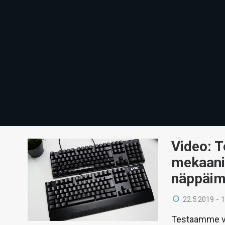
Video: 
mekaani
näppäim
22.5.2019 - 
Testaamme vi