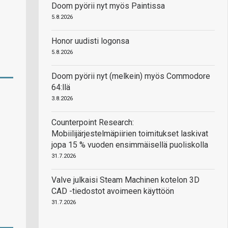
Doom pyörii nyt myös Paintissa
5.8.2026
Honor uudisti logonsa
5.8.2026
Doom pyörii nyt (melkein) myös Commodore
64:llä
3.8.2026
Counterpoint Research:
Mobiilijärjestelmäpiirien toimitukset laskivat
jopa 15 % vuoden ensimmäisellä puoliskolla
31.7.2026
Valve julkaisi Steam Machinen kotelon 3D
CAD -tiedostot avoimeen käyttöön
31.7.2026