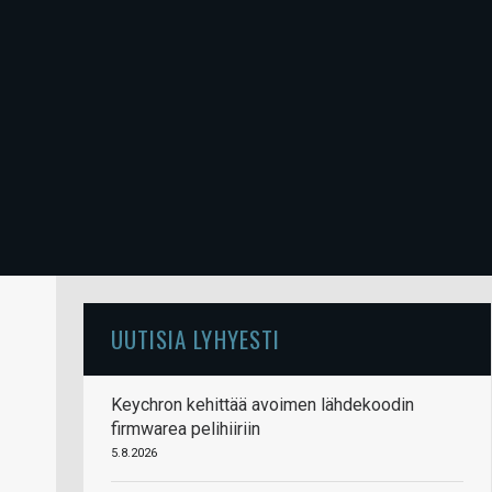
UUTISIA LYHYESTI
Keychron kehittää avoimen lähdekoodin
firmwarea pelihiiriin
5.8.2026