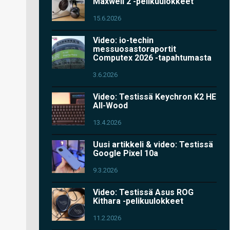
Maxwell 2 -pelikuulokkeet
15.6.2026
Video: io-techin
messuosastoraportit
Computex 2026 -tapahtumasta
3.6.2026
Video: Testissä Keychron K2 HE
All-Wood
13.4.2026
Uusi artikkeli & video: Testissä
Google Pixel 10a
9.3.2026
Video: Testissä Asus ROG
Kithara -pelikuulokkeet
11.2.2026