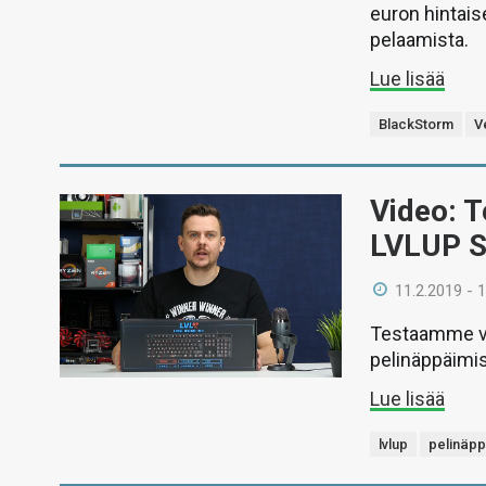
euron hintais
pelaamista.
Lue lisää
BlackStorm
V
Video: 
LVLUP S
11.2.2019 - 
Testaamme vi
pelinäppäimis
Lue lisää
lvlup
pelinäpp