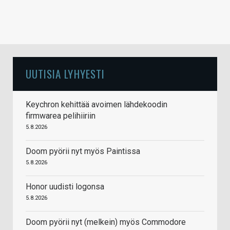
UUTISIA LYHYESTI
Keychron kehittää avoimen lähdekoodin
firmwarea pelihiiriin
5.8.2026
Doom pyörii nyt myös Paintissa
5.8.2026
Honor uudisti logonsa
5.8.2026
Doom pyörii nyt (melkein) myös Commodore