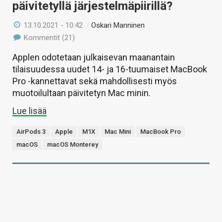
päivitetyllä järjestelmäpiirillä?
13.10.2021 - 10:42
/
Oskari Manninen
Kommentit (21)
Applen odotetaan julkaisevan maanantain
tilaisuudessa uudet 14- ja 16-tuumaiset MacBook
Pro -kannettavat sekä mahdollisesti myös
muotoilultaan päivitetyn Mac minin.
Lue lisää
AirPods 3
Apple
M1X
Mac Mini
MacBook Pro
macOS
macOS Monterey