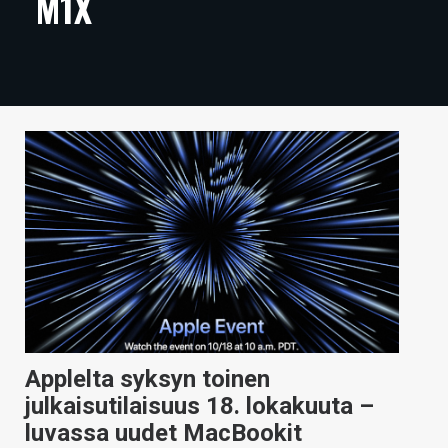
M1X
ARTIKKELIT
VIDEOT
TECHBBS
TIETOA
HINTA.FI
KAUPPA
VAIHDA TEEMA
Applelta syksyn toinen
HAKU
julkaisutilaisuus 18. lokakuuta –
luvassa uudet MacBookit