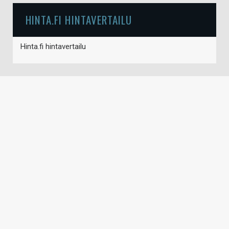
HINTA.FI HINTAVERTAILU
Hinta.fi hintavertailu