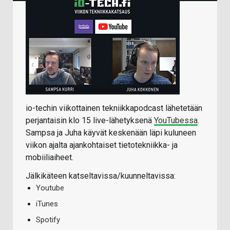
io-techin viikottainen tekniikkapodcast lähetetään
perjantaisin klo 15 live-lähetyksenä
YouTubessa
.
Sampsa ja Juha käyvät keskenään läpi kuluneen
viikon ajalta ajankohtaiset tietotekniikka- ja
mobiiliaiheet.
Jälkikäteen katseltavissa/kuunneltavissa:
Youtube
iTunes
Spotify