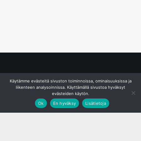
© S&J Media Oy
Käytämme evästeitä sivuston toiminnoissa, ominaisuuksissa ja
liikenteen analysoinnissa. Käyttämällä sivustoa hyväksyt
evästeiden käytön.
Ok
En hyväksy
Lisätietoja
;