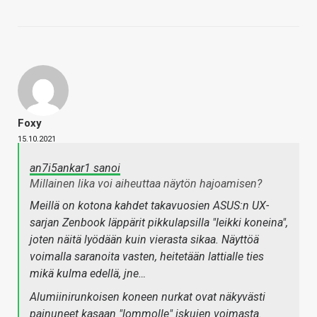
Foxy
15.10.2021
an7i5ankar1 sanoi
Millainen lika voi aiheuttaa näytön hajoamisen?
Meillä on kotona kahdet takavuosien ASUS:n UX-
sarjan Zenbook läppärit pikkulapsilla "leikki koneina",
joten näitä lyödään kuin vierasta sikaa. Näyttöä
voimalla saranoita vasten, heitetään lattialle ties
mikä kulma edellä, jne…
Alumiinirunkoisen koneen nurkat ovat näkyvästi
painuneet kasaan "lommolle" iskujen voimasta.