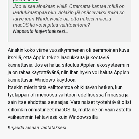
Joo ei saa ainakaan vielä. Ottamatta kantaa mikä on
laadukkaampaa niin vieläkin jäi epäselväksi mikä se
tarve juuri Windowsille oli, että miksei macciä
macOS:llä voisi pitää vaihtoehtona?
Napsauta laajentaaksesi…
Ainakin koko viime vuosikymmenen oli semmoinen kuva
itsellä, että Apple tekee laadukkaita ja kestäviä
kannettavia. Jos ei halua sitoutua Applen ekosysteemiin
ja on rahaa käytettävänä, niin ihan hyvin voi haluta Applen
kannettavan Windows-käyttöön.
Itsekin mietin tätä vaihtoehtoa ohikiitävän hetken, kun
työläppäri oli menossa vaihtoon edellisessä firmassa ja
sain itse ehdottaa seuraajaa. Varsinaiset työtehtävät olisi
silloinkin onnistuneet macOS:lla, mutta ne on vaan astetta
vaikeammin tehtävissä kuin Windowssilla.
Kirjaudu sisään vastataksesi