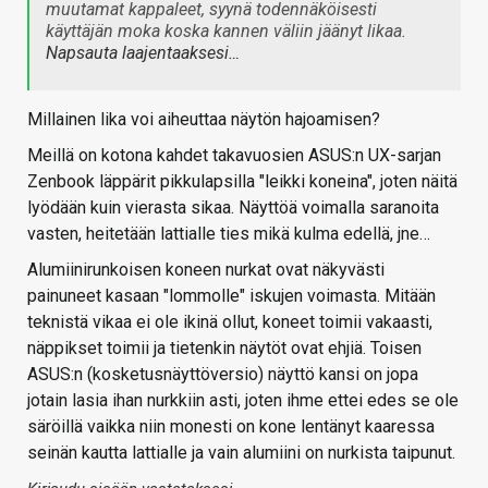
muutamat kappaleet, syynä todennäköisesti
käyttäjän moka koska kannen väliin jäänyt likaa.
Napsauta laajentaaksesi…
Millainen lika voi aiheuttaa näytön hajoamisen?
Meillä on kotona kahdet takavuosien ASUS:n UX-sarjan
Zenbook läppärit pikkulapsilla "leikki koneina", joten näitä
lyödään kuin vierasta sikaa. Näyttöä voimalla saranoita
vasten, heitetään lattialle ties mikä kulma edellä, jne…
Alumiinirunkoisen koneen nurkat ovat näkyvästi
painuneet kasaan "lommolle" iskujen voimasta. Mitään
teknistä vikaa ei ole ikinä ollut, koneet toimii vakaasti,
näppikset toimii ja tietenkin näytöt ovat ehjiä. Toisen
ASUS:n (kosketusnäyttöversio) näyttö kansi on jopa
jotain lasia ihan nurkkiin asti, joten ihme ettei edes se ole
säröillä vaikka niin monesti on kone lentänyt kaaressa
seinän kautta lattialle ja vain alumiini on nurkista taipunut.