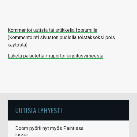
Kommentoi uutista tai artikkelia foorumilla
(Kommentointi sivuston puolella toistakseksi pois
käytöstä)
Lähetä palautetta / raportoi kirjoitusvirheestä
UUTISIA LYHYESTI
Doom pyörii nyt myös Paintissa
6.8.2026