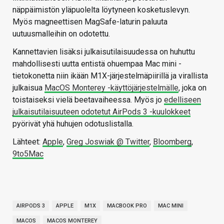
näppäimistön yläpuolelta löytyneen kosketuslevyn.
Myös magneettisen MagSafe-laturin paluuta
uutuusmalleihin on odotettu.
Kannettavien lisäksi julkaisutilaisuudessa on huhuttu
mahdollisesti uutta entistä ohuempaa Mac mini -
tietokonetta niin ikään M1X-järjestelmäpiirillä ja virallista
julkaisua
MacOS Monterey -käyttöjärjestelmälle
, joka on
toistaiseksi vielä beetavaiheessa. Myös jo
edelliseen
julkaisutilaisuuteen odotetut AirPods 3 -kuulokkeet
pyörivät yhä huhujen odotuslistalla.
Lähteet:
Apple
,
Greg Joswiak @ Twitter
,
Bloomberg
,
9to5Mac
AIRPODS 3
APPLE
M1X
MACBOOK PRO
MAC MINI
MACOS
MACOS MONTEREY