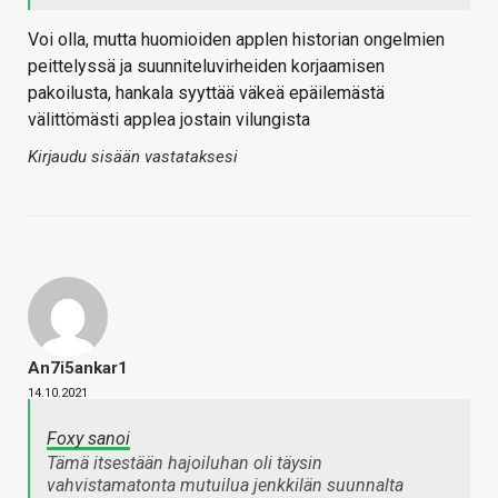
Voi olla, mutta huomioiden applen historian ongelmien
peittelyssä ja suunniteluvirheiden korjaamisen
pakoilusta, hankala syyttää väkeä epäilemästä
välittömästi applea jostain vilungista
Kirjaudu sisään vastataksesi
An7i5ankar1
14.10.2021
Foxy sanoi
Tämä itsestään hajoiluhan oli täysin
vahvistamatonta mutuilua jenkkilän suunnalta