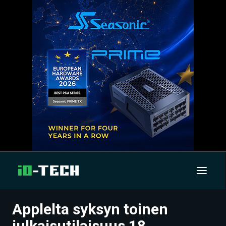
Applelta syksyn toinen
UUTISET
julkaisutilaisuus 18.