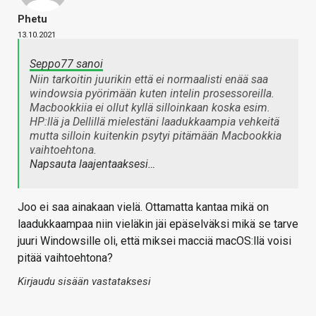
Phetu
13.10.2021
Seppo77 sanoi
Niin tarkoitin juurikin että ei normaalisti enää saa
windowsia pyörimään kuten intelin prosessoreilla.
Macbookkiia ei ollut kyllä silloinkaan koska esim.
HP:llä ja Dellillä mielestäni laadukkaampia vehkeitä
mutta silloin kuitenkin psytyi pitämään Macbookkia
vaihtoehtona.
Napsauta laajentaaksesi…
Joo ei saa ainakaan vielä. Ottamatta kantaa mikä on
laadukkaampaa niin vieläkin jäi epäselväksi mikä se tarve
juuri Windowsille oli, että miksei macciä macOS:llä voisi
pitää vaihtoehtona?
Kirjaudu sisään vastataksesi