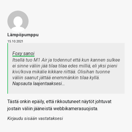
Lämpöpumppu
15.10.2021
Foxy sanoi
Itsellä tuo M1 Air ja todennut että kun kannen sulkee
ei sinne väliin jää tilaa tilaa edes milliä, eli yksi pieni
kivi/kova mikälie kikkare riittää. Olisihan tuonne
väliin saanut jättää enemmänkin tilaa kyllä.
Napsauta laajentaaksesi…
Tästä onkin epäily, että rikkoutuneet näytöt johtuvat
jostain väliin jääneistä webbikamerasuojista.
Kirjaudu sisään vastataksesi