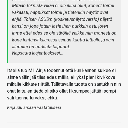
Mitään teknistä vikaa ei ole ikinä ollut, koneet toimii
vakaasti, näppikset toimii ja tietenkin näytöt ovat
ehjiä. Toisen ASUS:n (kosketusnäyttöversio) näyttö
kansi on jopa jotain lasia ihan nurkkiin asti, joten
ihme ettei edes se ole säröillä vaikka niin monesti on
kone lentänyt kaaressa seinän kautta lattialle ja vain
alumiini on nurkista taipunut.
Napsauta laajentaaksesi…
Itsellä tuo M1 Air ja todennut että kun kannen sulkee ei
sinne väliin jää tilaa edes milliä, eli yksi pieni kivi/kova
mikälie kikkare riittää. Tällätavalla tuosta on saatukkin niin
ohut laite, en tiedä olisiko ollut fiksumpaa jättää isompi
väli tuonne turvaksi, ehkä.
Kirjaudu sisään vastataksesi