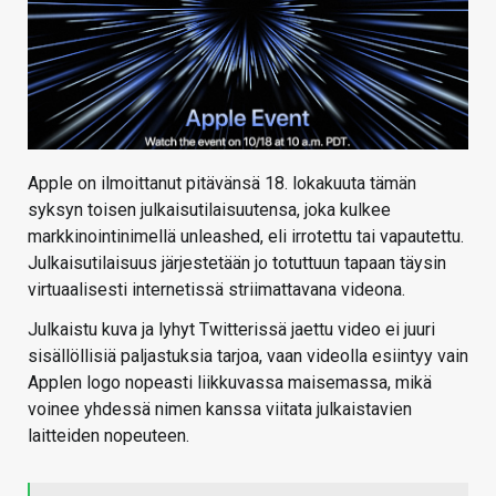
Apple on ilmoittanut pitävänsä 18. lokakuuta tämän
syksyn toisen julkaisutilaisuutensa, joka kulkee
markkinointinimellä unleashed, eli irrotettu tai vapautettu.
Julkaisutilaisuus järjestetään jo totuttuun tapaan täysin
virtuaalisesti internetissä striimattavana videona.
Julkaistu kuva ja lyhyt Twitterissä jaettu video ei juuri
sisällöllisiä paljastuksia tarjoa, vaan videolla esiintyy vain
Applen logo nopeasti liikkuvassa maisemassa, mikä
voinee yhdessä nimen kanssa viitata julkaistavien
laitteiden nopeuteen.