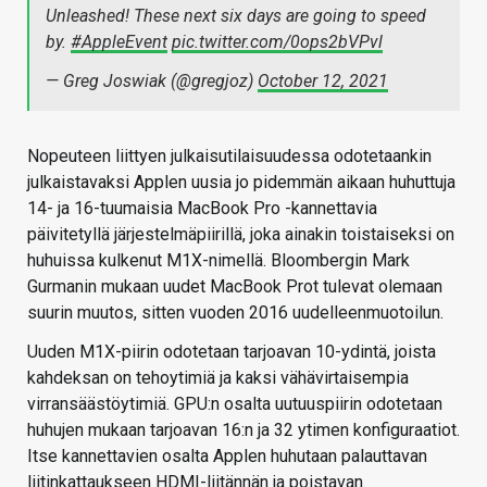
Unleashed! These next six days are going to speed
by.
#AppleEvent
pic.twitter.com/0ops2bVPvl
— Greg Joswiak (@gregjoz)
October 12, 2021
Nopeuteen liittyen julkaisutilaisuudessa odotetaankin
julkaistavaksi Applen uusia jo pidemmän aikaan huhuttuja
14- ja 16-tuumaisia MacBook Pro -kannettavia
päivitetyllä järjestelmäpiirillä, joka ainakin toistaiseksi on
huhuissa kulkenut M1X-nimellä. Bloombergin Mark
Gurmanin mukaan uudet MacBook Prot tulevat olemaan
suurin muutos, sitten vuoden 2016 uudelleenmuotoilun.
Uuden M1X-piirin odotetaan tarjoavan 10-ydintä, joista
kahdeksan on tehoytimiä ja kaksi vähävirtaisempia
virransäästöytimiä. GPU:n osalta uutuuspiirin odotetaan
huhujen mukaan tarjoavan 16:n ja 32 ytimen konfiguraatiot.
Itse kannettavien osalta Applen huhutaan palauttavan
liitinkattaukseen HDMI-liitännän ja poistavan