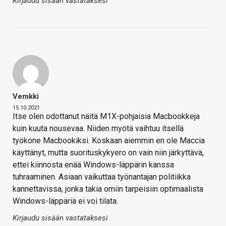
Kirjaudu sisään vastataksesi
Vemkki
15.10.2021
Itse olen odottanut näitä M1X-pohjaisia Macbookkeja
kuin kuuta nousevaa. Niiden myötä vaihtuu itsellä
työkone Macbookiksi. Koskaan aiemmin en ole Maccia
käyttänyt, mutta suorituskykyero on vain niin järkyttävä,
ettei kiinnosta enää Windows-läppärin kanssa
tuhraaminen. Asiaan vaikuttaa työnantajan politiikka
kannettavissa, jonka takia omiin tarpeisiin optimaalista
Windows-läppäriä ei voi tilata.
Kirjaudu sisään vastataksesi