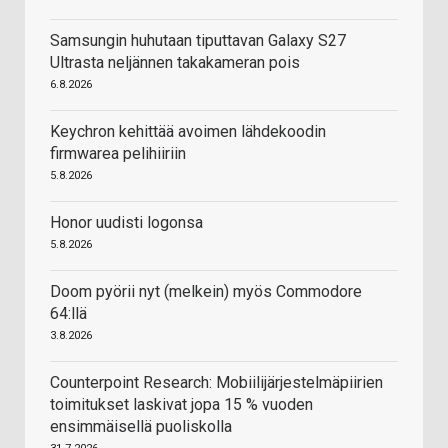
Samsungin huhutaan tiputtavan Galaxy S27
Ultrasta neljännen takakameran pois
6.8.2026
Keychron kehittää avoimen lähdekoodin
firmwarea pelihiiriin
5.8.2026
Honor uudisti logonsa
5.8.2026
Doom pyörii nyt (melkein) myös Commodore
64:llä
3.8.2026
Counterpoint Research: Mobiilijärjestelmäpiirien
toimitukset laskivat jopa 15 % vuoden
ensimmäisellä puoliskolla