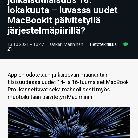
ARTIKKELIT
lokakuuta – luvassa uudet
MacBookit päivitetyllä
VIDEOT
järjestelmäpiirillä?
TECHBBS
13.10.2021 - 10:42
Oskari Manninen
Tietotekniikka
TIETOA
21
HINTA.FI
KAUPPA
Applen odotetaan julkaisevan maanantain
tilaisuudessa uudet 14- ja 16-tuumaiset MacBook
VAIHDA TEEMA
Pro -kannettavat sekä mahdollisesti myös
muotoilultaan päivitetyn Mac minin.
HAKU