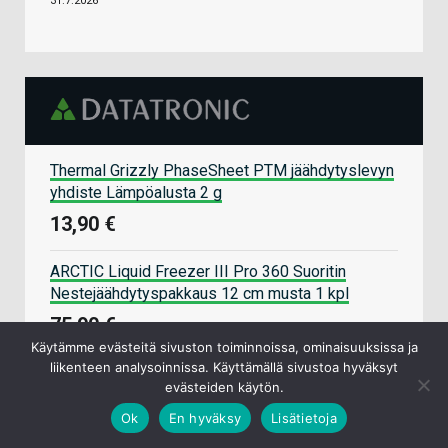
31.7.2026
Thermal Grizzly PhaseSheet PTM jäähdytyslevyn
yhdiste Lämpöalusta 2 g
13,90 €
ARCTIC Liquid Freezer III Pro 360 Suoritin
Nestejäähdytyspakkaus 12 cm musta 1 kpl
75,90 €
Käytämme evästeitä sivuston toiminnoissa, ominaisuuksissa ja
liikenteen analysoinnissa. Käyttämällä sivustoa hyväksyt
Kingston Technology NV3 2 TB M.2 PCI Express
evästeiden käytön.
4.0 NVMe 3D NAND
Ok
En hyväksy
Lisätietoja
265,90 €