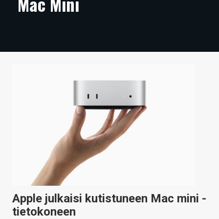
Mac Mini
ARTIKKELIT
VIDEOT
TECHBBS
TIETOA
HINTA.FI
KAUPPA
VAIHDA TEEMA
HAKU
Apple julkaisi kutistuneen Mac mini -
tietokoneen