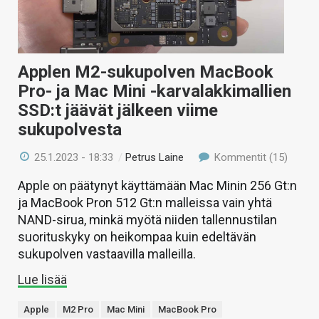
Applen M2-sukupolven MacBook
Pro- ja Mac Mini -karvalakkimallien
SSD:t jäävät jälkeen viime
sukupolvesta
25.1.2023 - 18:33
/
Petrus Laine
Kommentit (15)
Apple on päätynyt käyttämään Mac Minin 256 Gt:n
ja MacBook Pron 512 Gt:n malleissa vain yhtä
NAND-sirua, minkä myötä niiden tallennustilan
suorituskyky on heikompaa kuin edeltävän
sukupolven vastaavilla malleilla.
Lue lisää
Apple
M2 Pro
Mac Mini
MacBook Pro