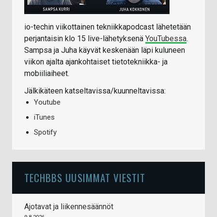
io-techin viikottainen tekniikkapodcast lähetetään
perjantaisin klo 15 live-lähetyksenä
YouTubessa
.
Sampsa ja Juha käyvät keskenään läpi kuluneen
viikon ajalta ajankohtaiset tietotekniikka- ja
mobiiliaiheet.
Jälkikäteen katseltavissa/kuunneltavissa:
Youtube
iTunes
Spotify
TECHBBS UUSIMMAT VIESTIT
Ajotavat ja liikennesäännöt