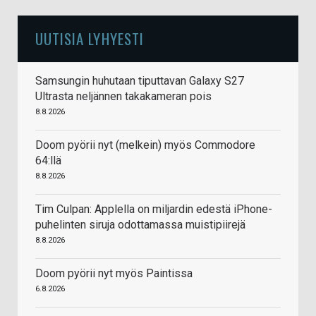
UUTISIA LYHYESTI
Samsungin huhutaan tiputtavan Galaxy S27
Ultrasta neljännen takakameran pois
8.8.2026
Doom pyörii nyt (melkein) myös Commodore
64:llä
8.8.2026
Tim Culpan: Applella on miljardin edestä iPhone-
puhelinten siruja odottamassa muistipiirejä
8.8.2026
Doom pyörii nyt myös Paintissa
6.8.2026