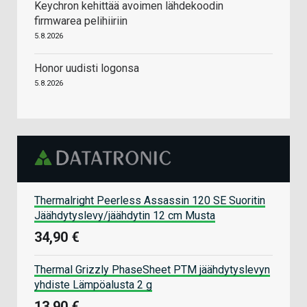
Keychron kehittää avoimen lähdekoodin
firmwarea pelihiiriin
5.8.2026
Honor uudisti logonsa
5.8.2026
Thermalright Peerless Assassin 120 SE Suoritin
Jäähdytyslevy/jäähdytin 12 cm Musta
34,90 €
Thermal Grizzly PhaseSheet PTM jäähdytyslevyn
yhdiste Lämpöalusta 2 g
13,90 €