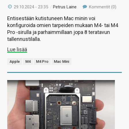
29.10.2024 - 23:35
/
Petrus Laine
Kommentit (0)
Entisestään kutistuneen Mac minin voi
konfiguroida omien tarpeiden mukaan M4- tai M4
Pro -sirulla ja parhaimmillaan jopa 8 teratavun
tallennustilalla.
Lue lisää
Apple
M4
M4 Pro
Mac Mini