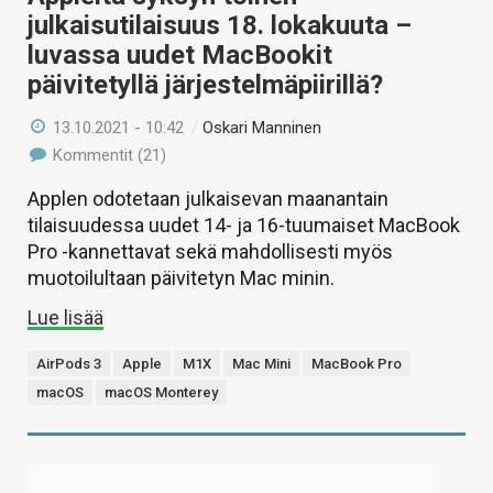
julkaisutilaisuus 18. lokakuuta –
luvassa uudet MacBookit
päivitetyllä järjestelmäpiirillä?
13.10.2021 - 10:42
/
Oskari Manninen
Kommentit (21)
Applen odotetaan julkaisevan maanantain
tilaisuudessa uudet 14- ja 16-tuumaiset MacBook
Pro -kannettavat sekä mahdollisesti myös
muotoilultaan päivitetyn Mac minin.
Lue lisää
AirPods 3
Apple
M1X
Mac Mini
MacBook Pro
macOS
macOS Monterey