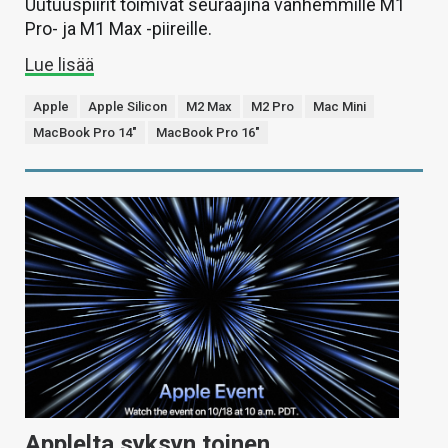
Uutuuspiirit toimivat seuraajina vanhemmille M1
Pro- ja M1 Max -piireille.
Lue lisää
Apple
Apple Silicon
M2 Max
M2 Pro
Mac Mini
MacBook Pro 14"
MacBook Pro 16"
Applelta syksyn toinen