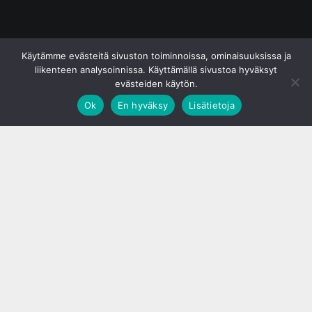
© S&J Media Oy
Käytämme evästeitä sivuston toiminnoissa, ominaisuuksissa ja
liikenteen analysoinnissa. Käyttämällä sivustoa hyväksyt
evästeiden käytön.
Ok
En hyväksy
Lisätietoja
;