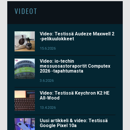
VIDEOT
Video: Testissä Audeze Maxwell 2
-pelikuulokkeet
15.6.2026
Video: io-techin
messuosastoraportit Computex
2026 -tapahtumasta
3.6.2026
Video: Testissä Keychron K2 HE
All-Wood
13.4.2026
Uusi artikkeli & video: Testissä
Google Pixel 10a