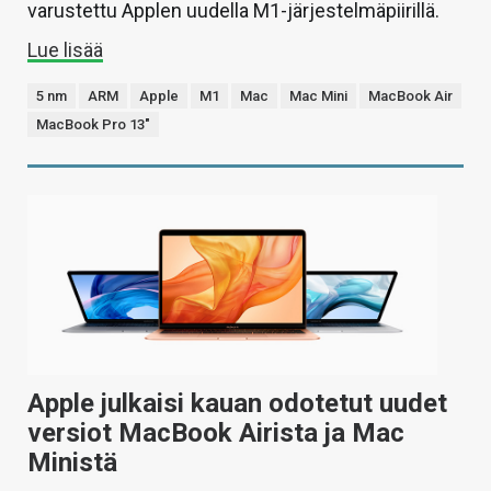
varustettu Applen uudella M1-järjestelmäpiirillä.
Lue lisää
5 nm
ARM
Apple
M1
Mac
Mac Mini
MacBook Air
MacBook Pro 13"
Apple julkaisi kauan odotetut uudet
versiot MacBook Airista ja Mac
Ministä