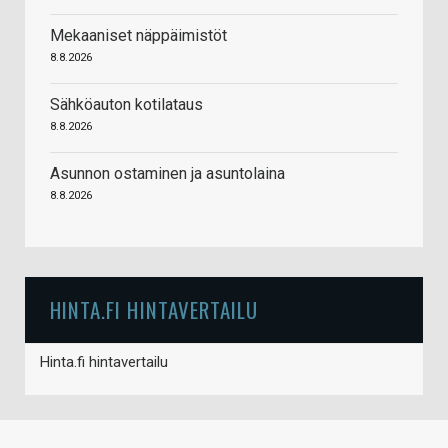
Mekaaniset näppäimistöt
8.8.2026
Sähköauton kotilataus
8.8.2026
Asunnon ostaminen ja asuntolaina
8.8.2026
HINTA.FI HINTAVERTAILU
Hinta.fi hintavertailu