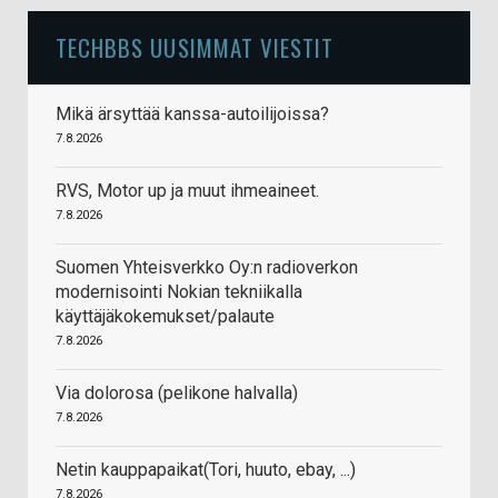
TECHBBS UUSIMMAT VIESTIT
Mikä ärsyttää kanssa-autoilijoissa?
7.8.2026
RVS, Motor up ja muut ihmeaineet.
7.8.2026
Suomen Yhteisverkko Oy:n radioverkon
modernisointi Nokian tekniikalla
käyttäjäkokemukset/palaute
7.8.2026
Via dolorosa (pelikone halvalla)
7.8.2026
Netin kauppapaikat(Tori, huuto, ebay, ...)
7.8.2026