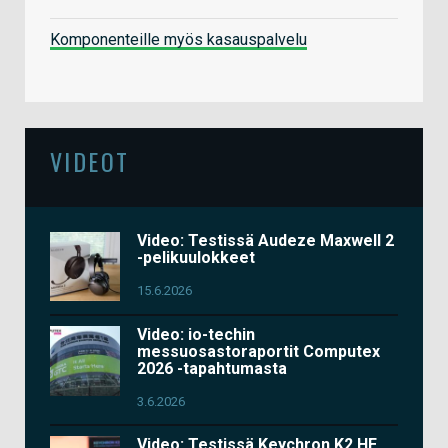
Komponenteille myös kasauspalvelu
VIDEOT
Video: Testissä Audeze Maxwell 2
-pelikuulokkeet
15.6.2026
Video: io-techin
messuosastoraportit Computex
2026 -tapahtumasta
3.6.2026
Video: Testissä Keychron K2 HE