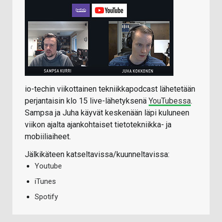
io-techin viikottainen tekniikkapodcast lähetetään
perjantaisin klo 15 live-lähetyksenä
YouTubessa
.
Sampsa ja Juha käyvät keskenään läpi kuluneen
viikon ajalta ajankohtaiset tietotekniikka- ja
mobiiliaiheet.
Jälkikäteen katseltavissa/kuunneltavissa:
Youtube
iTunes
Spotify