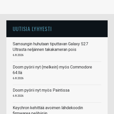
UUTISIA LYHYESTI
Samsungin huhutaan tiputtavan Galaxy S27
Ultrasta neljännen takakameran pois
6.8.2026
Doom pyörii nyt (melkein) myös Commodore
64:llä
6.8.2026
Doom pyörii nyt myös Paintissa
6.8.2026
Keychron kehittää avoimen lähdekoodin
firmwarea pelihiiriin