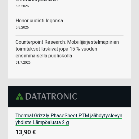
5.8.2026
Honor uudisti logonsa
5.8.2026
Counterpoint Research: Mobiilijärjestelmäpiirien
toimitukset laskivat jopa 15 % vuoden
ensimmäisellä puoliskolla
31.7.2026
Thermal Grizzly PhaseSheet PTM jäähdytyslevyn
yhdiste Lämpöalusta 2 g
13,90 €