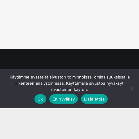
© S&J Media Oy
Käytämme evästeitä sivuston toiminnoissa, ominaisuuksissa ja
liikenteen analysoinnissa. Käyttämällä sivustoa hyväksyt
evästeiden käytön.
Ok
En hyväksy
Lisätietoja
;