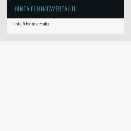
HINTA.FI HINTAVERTAILU
Hinta.fi hintavertailu