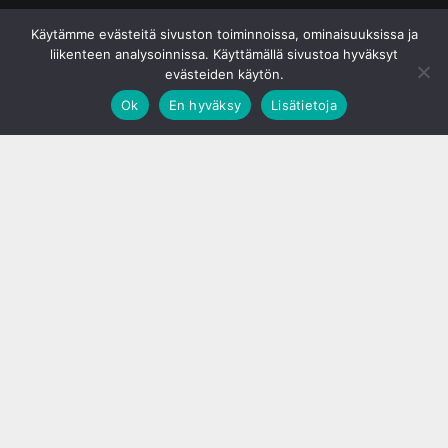
© S&J Media Oy
Käytämme evästeitä sivuston toiminnoissa, ominaisuuksissa ja
liikenteen analysoinnissa. Käyttämällä sivustoa hyväksyt
evästeiden käytön.
Ok
En hyväksy
Lisätietoja
;