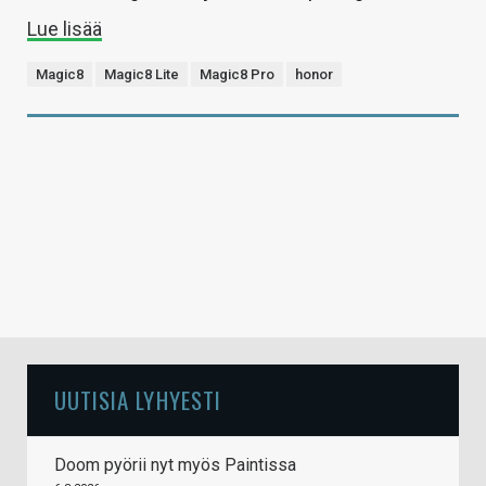
Lue lisää
Magic8
Magic8 Lite
Magic8 Pro
honor
UUTISIA LYHYESTI
Doom pyörii nyt myös Paintissa