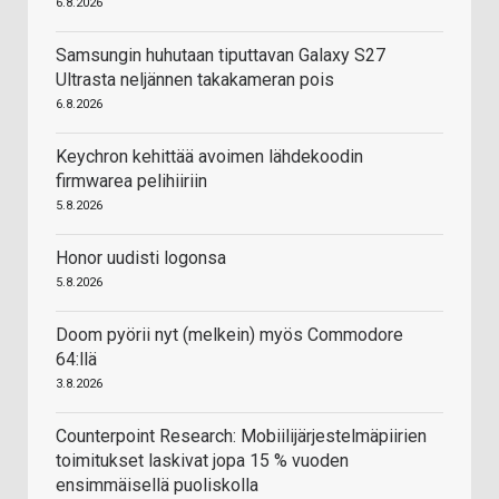
6.8.2026
Samsungin huhutaan tiputtavan Galaxy S27
Ultrasta neljännen takakameran pois
6.8.2026
Keychron kehittää avoimen lähdekoodin
firmwarea pelihiiriin
5.8.2026
Honor uudisti logonsa
5.8.2026
Doom pyörii nyt (melkein) myös Commodore
64:llä
3.8.2026
Counterpoint Research: Mobiilijärjestelmäpiirien
toimitukset laskivat jopa 15 % vuoden
ensimmäisellä puoliskolla