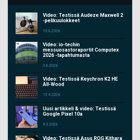
Video: Testissä Audeze Maxwell 2
-pelikuulokkeet
15.6.2026
Video: io-techin
messuosastoraportit Computex
2026 -tapahtumasta
3.6.2026
Video: Testissä Keychron K2 HE
All-Wood
13.4.2026
Uusi artikkeli & video: Testissä
Google Pixel 10a
9.3.2026
Video: Testissä Asus ROG Kithara