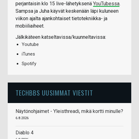
perjantaisin klo 15 live-lähetyksenä
YouTubessa
.
Sampsa ja Juha käyvät keskenään läpi kuluneen
viikon ajalta ajankohtaiset tietotekniikka- ja
mobiiliaiheet.
Jälkikäteen katseltavissa/kuunneltavissa:
Youtube
iTunes
Spotify
TECHBBS UUSIMMAT VIESTIT
Näytönohjaimet - Yleisthreadi, mikä kortti minulle?
6.8.2026
Diablo 4