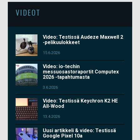
VIDEOT
Video: Testissä Audeze Maxwell 2
-pelikuulokkeet
15.6.2026
Video: io-techin
messuosastoraportit Computex
2026 -tapahtumasta
3.6.2026
Video: Testissä Keychron K2 HE
All-Wood
13.4.2026
Uusi artikkeli & video: Testissä
Google Pixel 10a