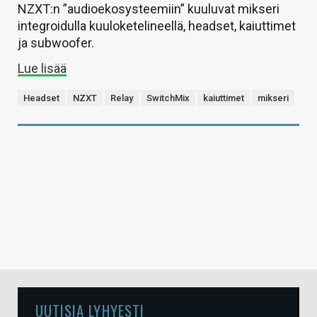
NZXT:n ”audioekosysteemiin” kuuluvat mikseri
integroidulla kuuloketelineellä, headset, kaiuttimet
ja subwoofer.
Lue lisää
Headset
NZXT
Relay
SwitchMix
kaiuttimet
mikseri
UUTISIA LYHYESTI