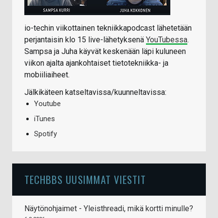
io-techin viikottainen tekniikkapodcast lähetetään
perjantaisin klo 15 live-lähetyksenä
YouTubessa
.
Sampsa ja Juha käyvät keskenään läpi kuluneen
viikon ajalta ajankohtaiset tietotekniikka- ja
mobiiliaiheet.
Jälkikäteen katseltavissa/kuunneltavissa:
Youtube
iTunes
Spotify
TECHBBS UUSIMMAT VIESTIT
Näytönohjaimet - Yleisthreadi, mikä kortti minulle?