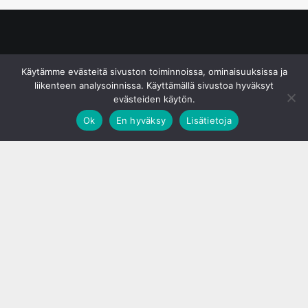
© S&J Media Oy
Käytämme evästeitä sivuston toiminnoissa, ominaisuuksissa ja
liikenteen analysoinnissa. Käyttämällä sivustoa hyväksyt
evästeiden käytön.
Ok
En hyväksy
Lisätietoja
;