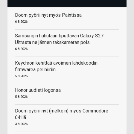
Doom pyörii nyt myös Paintissa
6.8.2026
Samsungin huhutaan tiputtavan Galaxy S27
Ultrasta neljännen takakameran pois
6.8.2026
Keychron kehittää avoimen lähdekoodin
firmwarea pelihiiriin
5.8.2026
Honor uudisti logonsa
5.8.2026
Doom pyörii nyt (melkein) myös Commodore
64:llä
3.8.2026