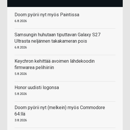
Doom pyörii nyt myös Paintissa
6.8.2026
Samsungin huhutaan tiputtavan Galaxy S27
Ultrasta neljännen takakameran pois
6.8.2026
Keychron kehittää avoimen lähdekoodin
firmwarea pelihiiriin
5.8.2026
Honor uudisti logonsa
5.8.2026
Doom pyörii nyt (melkein) myös Commodore
64:llä
3.8.2026