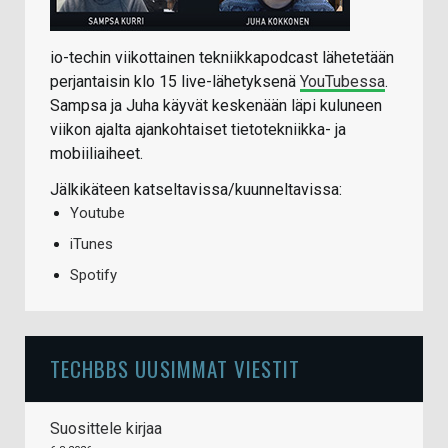
io-techin viikottainen tekniikkapodcast lähetetään
perjantaisin klo 15 live-lähetyksenä
YouTubessa
.
Sampsa ja Juha käyvät keskenään läpi kuluneen
viikon ajalta ajankohtaiset tietotekniikka- ja
mobiiliaiheet.
Jälkikäteen katseltavissa/kuunneltavissa:
Youtube
iTunes
Spotify
TECHBBS UUSIMMAT VIESTIT
Suosittele kirjaa