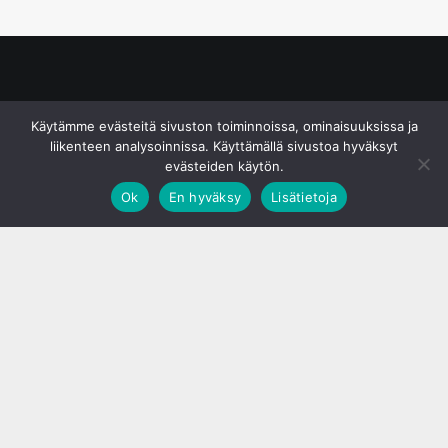
© S&J Media Oy
Käytämme evästeitä sivuston toiminnoissa, ominaisuuksissa ja
liikenteen analysoinnissa. Käyttämällä sivustoa hyväksyt
evästeiden käytön.
Ok
En hyväksy
Lisätietoja
;