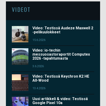
VIDEOT
Video: Testissä Audeze Maxwell 2
-pelikuulokkeet
15.6.2026
Video: io-techin
messuosastoraportit Computex
2026 -tapahtumasta
3.6.2026
Video: Testissä Keychron K2 HE
All-Wood
13.4.2026
Uusi artikkeli & video: Testissä
Google Pixel 10a