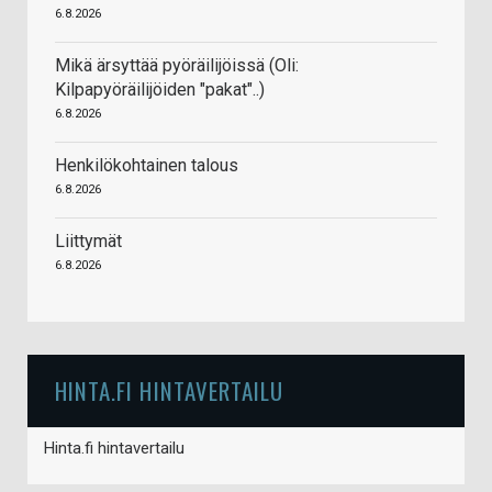
6.8.2026
Mikä ärsyttää pyöräilijöissä (Oli:
Kilpapyöräilijöiden "pakat"..)
6.8.2026
Henkilökohtainen talous
6.8.2026
Liittymät
6.8.2026
HINTA.FI HINTAVERTAILU
Hinta.fi hintavertailu