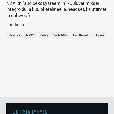
NZXT:n ”audioekosysteemiin” kuuluvat mikseri
integroidulla kuuloketelineellä, headset, kaiuttimet
ja subwoofer.
Lue lisää
Headset
NZXT
Relay
SwitchMix
kaiuttimet
mikseri
UUTISIA LYHYESTI