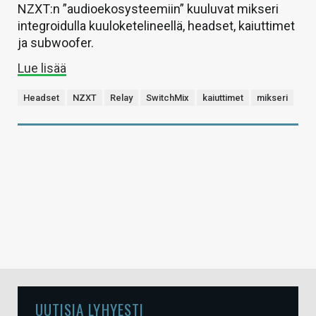
NZXT:n ”audioekosysteemiin” kuuluvat mikseri
integroidulla kuuloketelineellä, headset, kaiuttimet
ja subwoofer.
Lue lisää
Headset
NZXT
Relay
SwitchMix
kaiuttimet
mikseri
UUTISIA LYHYESTI