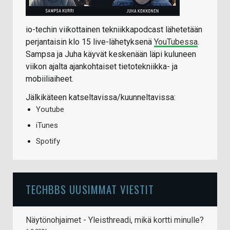
io-techin viikottainen tekniikkapodcast lähetetään
perjantaisin klo 15 live-lähetyksenä
YouTubessa
.
Sampsa ja Juha käyvät keskenään läpi kuluneen
viikon ajalta ajankohtaiset tietotekniikka- ja
mobiiliaiheet.
Jälkikäteen katseltavissa/kuunneltavissa:
Youtube
iTunes
Spotify
TECHBBS UUSIMMAT VIESTIT
Näytönohjaimet - Yleisthreadi, mikä kortti minulle?