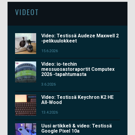
VIDEOT
Video: Testissä Audeze Maxwell 2
-pelikuulokkeet
15.6.2026
Video: io-techin
messuosastoraportit Computex
2026 -tapahtumasta
3.6.2026
Video: Testissä Keychron K2 HE
All-Wood
13.4.2026
Uusi artikkeli & video: Testissä
Google Pixel 10a