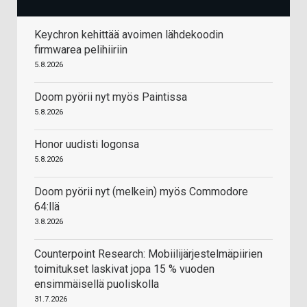
Keychron kehittää avoimen lähdekoodin
firmwarea pelihiiriin
5.8.2026
Doom pyörii nyt myös Paintissa
5.8.2026
Honor uudisti logonsa
5.8.2026
Doom pyörii nyt (melkein) myös Commodore
64:llä
3.8.2026
Counterpoint Research: Mobiilijärjestelmäpiirien
toimitukset laskivat jopa 15 % vuoden
ensimmäisellä puoliskolla
31.7.2026