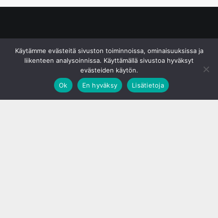
© S&J Media Oy
Käytämme evästeitä sivuston toiminnoissa, ominaisuuksissa ja
liikenteen analysoinnissa. Käyttämällä sivustoa hyväksyt
evästeiden käytön.
Ok
En hyväksy
Lisätietoja
;