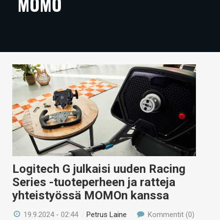
MOMO
ARTIKKELIT
VIDEOT
TECHBBS
TIETOA
HINTA.FI
KAUPPA
VAIHDA TEEMA
Logitech G julkaisi uuden Racing
Series -tuoteperheen ja ratteja
HAKU
yhteistyössä MOMOn kanssa
19.9.2024 - 02:44
/
Petrus Laine
Kommentit (0)