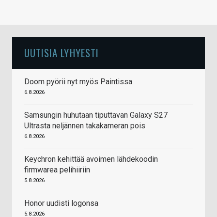
UUTISIA LYHYESTI
Doom pyörii nyt myös Paintissa
6.8.2026
Samsungin huhutaan tiputtavan Galaxy S27
Ultrasta neljännen takakameran pois
6.8.2026
Keychron kehittää avoimen lähdekoodin
firmwarea pelihiiriin
5.8.2026
Honor uudisti logonsa
5.8.2026