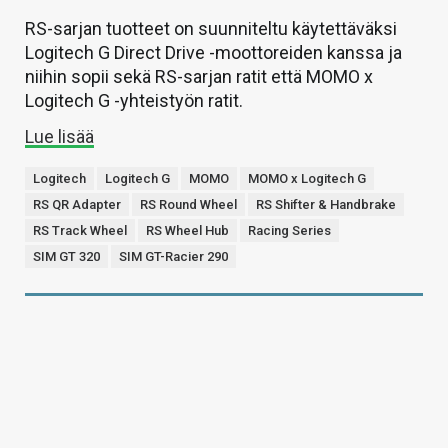
RS-sarjan tuotteet on suunniteltu käytettäväksi
Logitech G Direct Drive -moottoreiden kanssa ja
niihin sopii sekä RS-sarjan ratit että MOMO x
Logitech G -yhteistyön ratit.
Lue lisää
Logitech
Logitech G
MOMO
MOMO x Logitech G
RS QR Adapter
RS Round Wheel
RS Shifter & Handbrake
RS Track Wheel
RS Wheel Hub
Racing Series
SIM GT 320
SIM GT-Racier 290