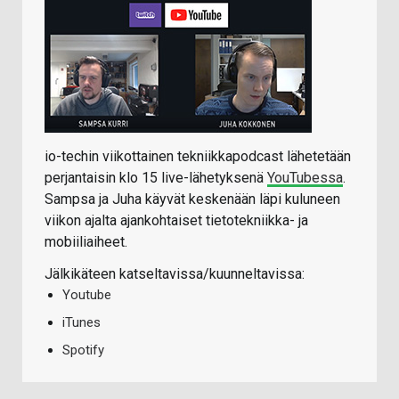
io-techin viikottainen tekniikkapodcast lähetetään
perjantaisin klo 15 live-lähetyksenä
YouTubessa
.
Sampsa ja Juha käyvät keskenään läpi kuluneen
viikon ajalta ajankohtaiset tietotekniikka- ja
mobiiliaiheet.
Jälkikäteen katseltavissa/kuunneltavissa:
Youtube
iTunes
Spotify