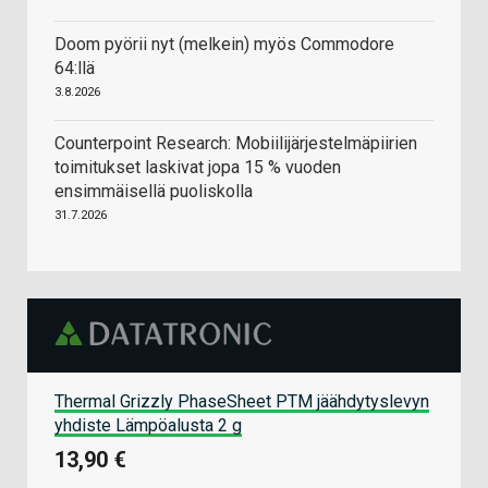
Doom pyörii nyt (melkein) myös Commodore
64:llä
3.8.2026
Counterpoint Research: Mobiilijärjestelmäpiirien
toimitukset laskivat jopa 15 % vuoden
ensimmäisellä puoliskolla
31.7.2026
Thermal Grizzly PhaseSheet PTM jäähdytyslevyn
yhdiste Lämpöalusta 2 g
13,90 €