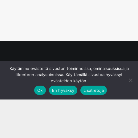
© S&J Media Oy
Käytämme evästeitä sivuston toiminnoissa, ominaisuuksissa ja
liikenteen analysoinnissa. Käyttämällä sivustoa hyväksyt
evästeiden käytön.
Ok
En hyväksy
Lisätietoja
;