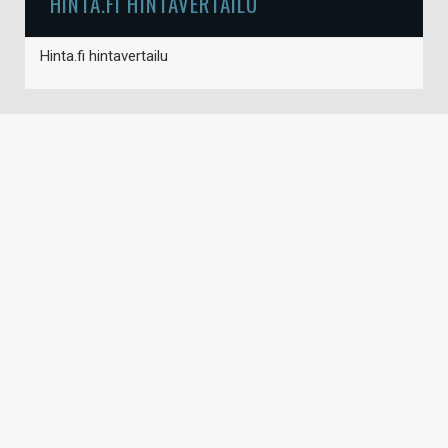
HINTA.FI HINTAVERTAILU
Hinta.fi hintavertailu