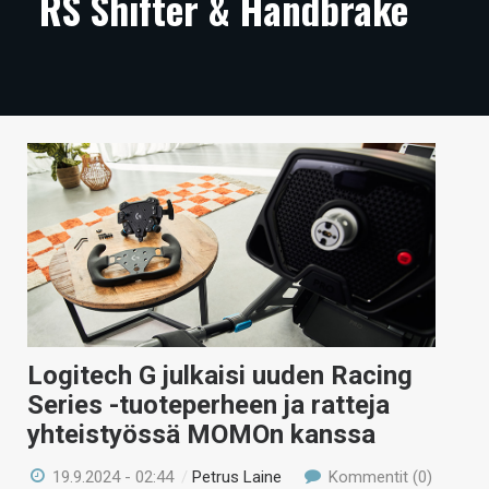
RS Shifter & Handbrake
ARTIKKELIT
VIDEOT
TECHBBS
TIETOA
HINTA.FI
KAUPPA
VAIHDA TEEMA
Logitech G julkaisi uuden Racing
Series -tuoteperheen ja ratteja
HAKU
yhteistyössä MOMOn kanssa
19.9.2024 - 02:44
/
Petrus Laine
Kommentit (0)