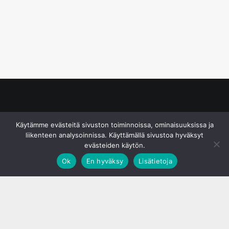
© S&J Media Oy
Käytämme evästeitä sivuston toiminnoissa, ominaisuuksissa ja
liikenteen analysoinnissa. Käyttämällä sivustoa hyväksyt
evästeiden käytön.
Ok
En hyväksy
Lisätietoja
;