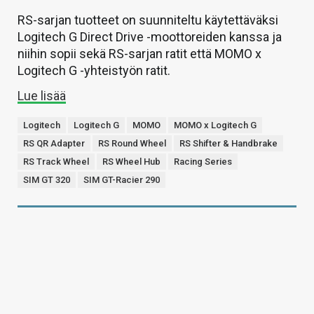
RS-sarjan tuotteet on suunniteltu käytettäväksi
Logitech G Direct Drive -moottoreiden kanssa ja
niihin sopii sekä RS-sarjan ratit että MOMO x
Logitech G -yhteistyön ratit.
Lue lisää
Logitech
Logitech G
MOMO
MOMO x Logitech G
RS QR Adapter
RS Round Wheel
RS Shifter & Handbrake
RS Track Wheel
RS Wheel Hub
Racing Series
SIM GT 320
SIM GT-Racier 290