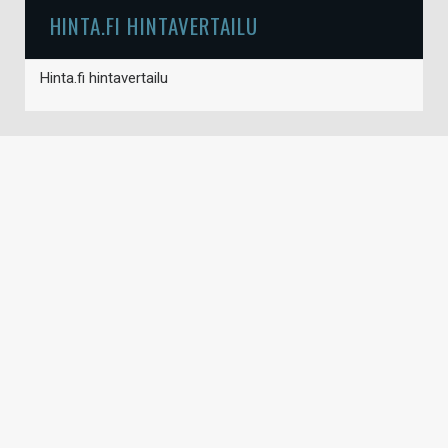
HINTA.FI HINTAVERTAILU
Hinta.fi hintavertailu