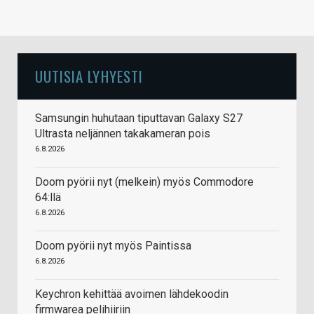
UUTISIA LYHYESTI
Samsungin huhutaan tiputtavan Galaxy S27
Ultrasta neljännen takakameran pois
6.8.2026
Doom pyörii nyt (melkein) myös Commodore
64:llä
6.8.2026
Doom pyörii nyt myös Paintissa
6.8.2026
Keychron kehittää avoimen lähdekoodin
firmwarea pelihiiriin