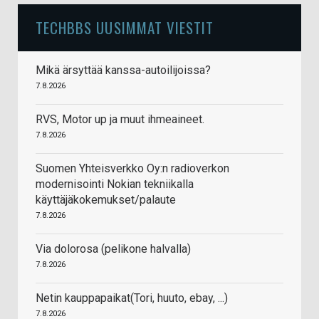
TECHBBS UUSIMMAT VIESTIT
Mikä ärsyttää kanssa-autoilijoissa?
7.8.2026
RVS, Motor up ja muut ihmeaineet.
7.8.2026
Suomen Yhteisverkko Oy:n radioverkon
modernisointi Nokian tekniikalla
käyttäjäkokemukset/palaute
7.8.2026
Via dolorosa (pelikone halvalla)
7.8.2026
Netin kauppapaikat(Tori, huuto, ebay, ...)
7.8.2026