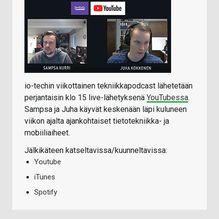
io-techin viikottainen tekniikkapodcast lähetetään
perjantaisin klo 15 live-lähetyksenä
YouTubessa
.
Sampsa ja Juha käyvät keskenään läpi kuluneen
viikon ajalta ajankohtaiset tietotekniikka- ja
mobiiliaiheet.
Jälkikäteen katseltavissa/kuunneltavissa:
Youtube
iTunes
Spotify