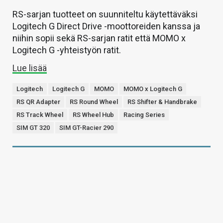
RS-sarjan tuotteet on suunniteltu käytettäväksi
Logitech G Direct Drive -moottoreiden kanssa ja
niihin sopii sekä RS-sarjan ratit että MOMO x
Logitech G -yhteistyön ratit.
Lue lisää
Logitech
Logitech G
MOMO
MOMO x Logitech G
RS QR Adapter
RS Round Wheel
RS Shifter & Handbrake
RS Track Wheel
RS Wheel Hub
Racing Series
SIM GT 320
SIM GT-Racier 290