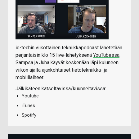
io-techin viikottainen tekniikkapodcast lähetetään
perjantaisin klo 15 live-lähetyksenä
YouTubessa
.
Sampsa ja Juha käyvät keskenään läpi kuluneen
viikon ajalta ajankohtaiset tietotekniikka- ja
mobiiliaiheet.
Jälkikäteen katseltavissa/kuunneltavissa:
Youtube
iTunes
Spotify