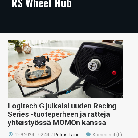
RS Wheel Hub
ARTIKKELIT
VIDEOT
TECHBBS
TIETOA
HINTA.FI
KAUPPA
VAIHDA TEEMA
Logitech G julkaisi uuden Racing
Series -tuoteperheen ja ratteja
HAKU
yhteistyössä MOMOn kanssa
19.9.2024 - 02:44
/
Petrus Laine
Kommentit (0)