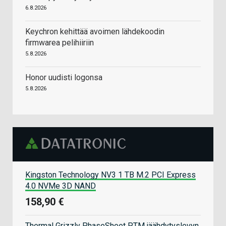
6.8.2026
Keychron kehittää avoimen lähdekoodin
firmwarea pelihiiriin
5.8.2026
Honor uudisti logonsa
5.8.2026
Kingston Technology NV3 1 TB M.2 PCI Express
4.0 NVMe 3D NAND
158,90 €
Thermal Grizzly PhaseSheet PTM jäähdytyslevyn