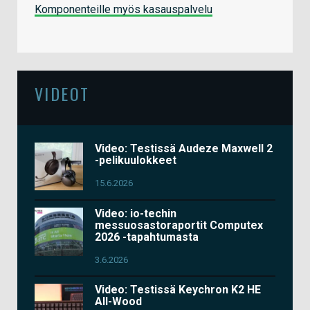
Komponenteille myös kasauspalvelu
VIDEOT
Video: Testissä Audeze Maxwell 2
-pelikuulokkeet
15.6.2026
Video: io-techin
messuosastoraportit Computex
2026 -tapahtumasta
3.6.2026
Video: Testissä Keychron K2 HE
All-Wood