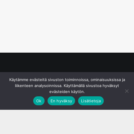
© S&J Media Oy
Käytämme evästeitä sivuston toiminnoissa, ominaisuuksissa ja
liikenteen analysoinnissa. Käyttämällä sivustoa hyväksyt
evästeiden käytön.
Ok
En hyväksy
Lisätietoja
;