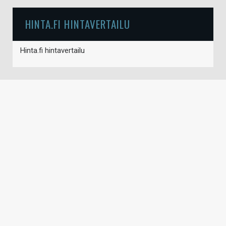
HINTA.FI HINTAVERTAILU
Hinta.fi hintavertailu