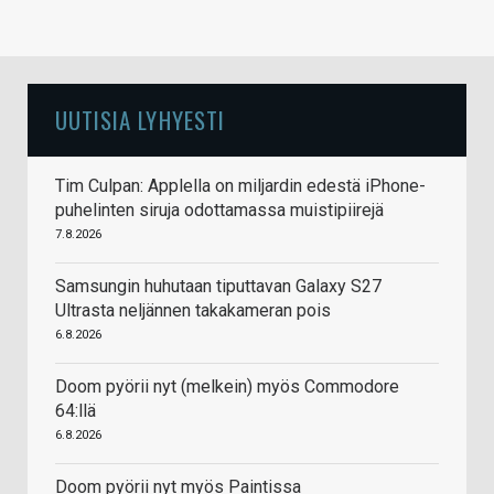
UUTISIA LYHYESTI
Tim Culpan: Applella on miljardin edestä iPhone-
puhelinten siruja odottamassa muistipiirejä
7.8.2026
Samsungin huhutaan tiputtavan Galaxy S27
Ultrasta neljännen takakameran pois
6.8.2026
Doom pyörii nyt (melkein) myös Commodore
64:llä
6.8.2026
Doom pyörii nyt myös Paintissa