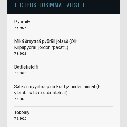
TECHBBS UUSIMMAT VIESTIT
Pyöräily
7.8.2026
Mikä ärsyttää pyöräilijöissä (Oli:
Kilpapyöräilijöiden "pakat"..)
7.8.2026
Battlefield 6
7.8.2026
Sähkönmyyntisopimukset ja niiden hinnat (EI
yleistä sähkökeskustelua!)
7.8.2026
Tekoäly
7.8.2026