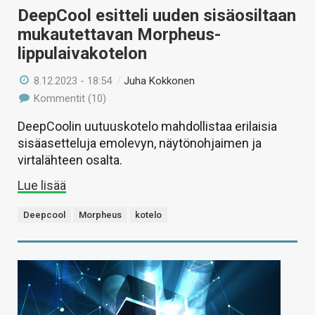
DeepCool esitteli uuden sisäosiltaan
mukautettavan Morpheus-
lippulaivakotelon
8.12.2023 - 18:54
/
Juha Kokkonen
Kommentit (10)
DeepCoolin uutuuskotelo mahdollistaa erilaisia
sisäasetteluja emolevyn, näytönohjaimen ja
virtalähteen osalta.
Lue lisää
Deepcool
Morpheus
kotelo