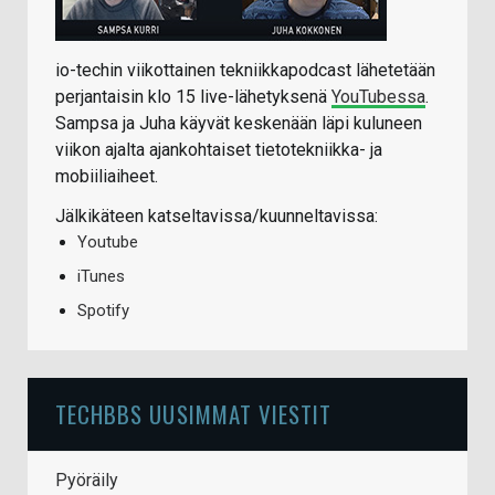
io-techin viikottainen tekniikkapodcast lähetetään
perjantaisin klo 15 live-lähetyksenä
YouTubessa
.
Sampsa ja Juha käyvät keskenään läpi kuluneen
viikon ajalta ajankohtaiset tietotekniikka- ja
mobiiliaiheet.
Jälkikäteen katseltavissa/kuunneltavissa:
Youtube
iTunes
Spotify
TECHBBS UUSIMMAT VIESTIT
Pyöräily