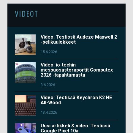
VIDEOT
Video: Testissä Audeze Maxwell 2
-pelikuulokkeet
15.6.2026
Video: io-techin
messuosastoraportit Computex
2026 -tapahtumasta
3.6.2026
Video: Testissä Keychron K2 HE
All-Wood
13.4.2026
Uusi artikkeli & video: Testissä
Google Pixel 10a