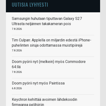
UUTISIA LYHYESTI
Samsungin huhutaan tiputtavan Galaxy S27
Ultrasta neljännen takakameran pois
7.8.2026
Tim Culpan: Applella on miljardin edestä iPhone-
puhelinten siruja odottamassa muistipiirejä
7.8.2026
Doom pyörii nyt (melkein) myös Commodore
64:llä
7.8.2026
Doom pyörii nyt myös Paintissa
6.8.2026
Keychron kehittää avoimen lähdekoodin
firmwarea pelihiiriin