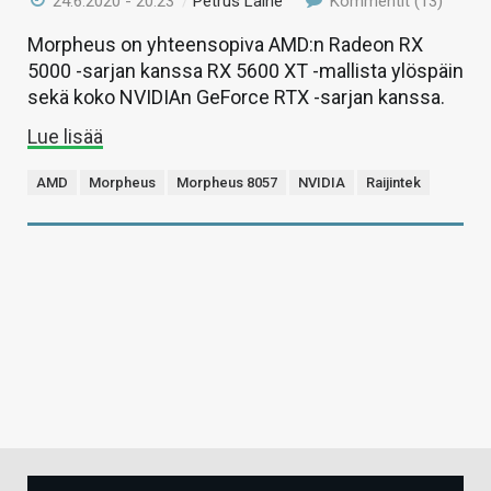
24.6.2020 - 20:23
/
Petrus Laine
Kommentit (13)
Morpheus on yhteensopiva AMD:n Radeon RX
5000 -sarjan kanssa RX 5600 XT -mallista ylöspäin
sekä koko NVIDIAn GeForce RTX -sarjan kanssa.
Lue lisää
AMD
Morpheus
Morpheus 8057
NVIDIA
Raijintek