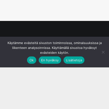
© S&J Media Oy
Käytämme evästeitä sivuston toiminnoissa, ominaisuuksissa ja
liikenteen analysoinnissa. Käyttämällä sivustoa hyväksyt
evästeiden käytön.
Ok
En hyväksy
Lisätietoja
;