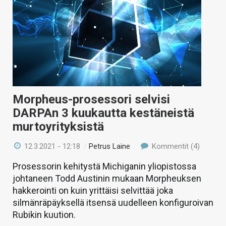
Morpheus-prosessori selvisi
DARPAn 3 kuukautta kestäneistä
murtoyrityksistä
12.3.2021 - 12:18
/
Petrus Laine
Kommentit (4)
Prosessorin kehitystä Michiganin yliopistossa
johtaneen Todd Austinin mukaan Morpheuksen
hakkerointi on kuin yrittäisi selvittää joka
silmänräpäyksellä itsensä uudelleen konfiguroivan
Rubikin kuution.